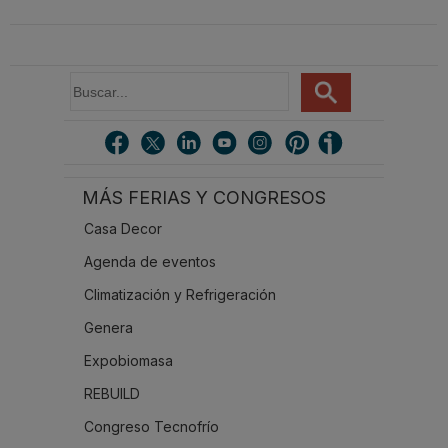
B
u
s
c
a
r
MÁS FERIAS Y CONGRESOS
.
.
Casa Decor
.
Agenda de eventos
Climatización y Refrigeración
Genera
Expobiomasa
REBUILD
Congreso Tecnofrío