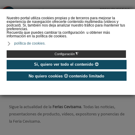
PRESUPUESTOS
❌
Nuestro portal utiliza cookies propias y de terceros para mejorar la
experiencia de navegación ofrecerte contenido multimedia (vídeos y
podcast). Si, también nos deja analizar nuestro tráfico para mantener tus
preferencias.
Recuerda que puedes cambiar la configuración u obtener más
información en la política de cookies.
El XVI Congreso Español
política de cookies.
de Sociología conecta
cohesión social y
◮
Configuración
construcción sos…
Si, quiero ver todo el contenido 😊
No quiero cookies 🙁 contenido limitado
Home
/
Ferias
/
Feria Cevisama
Feria Cevisama
Sigue la actualidad de la
Ferias Cevisama
. Todas las noticias,
presentaciones de producto, vídeos, expositores y ponencias de
la Feria Cevisama.