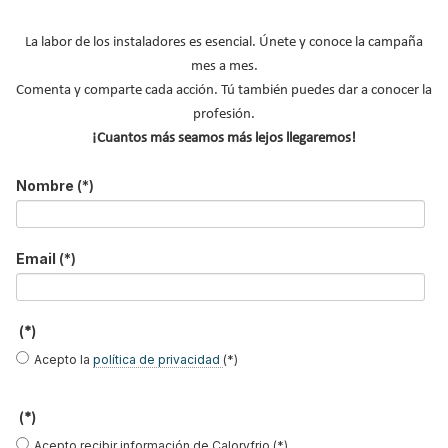
Cal Herrera
La labor de los instaladores es esencial. Únete y conoce la campaña
mes a mes.
Comenta y comparte cada acción. Tú también puedes dar a conocer la
Gaspar Martín
José Ramón
Javier García
profesión.
Freire
Breva
¡Cuantos más seamos más lejos llegaremos!
Nombre
(*)
Alejandro San
Guifre Cortés
Milagros Sanz
Vicente
Email
(*)
(*)
Juan María
José Antonio
Miren Rivas
Hidalgo Betanzos
García Redondo
Acepto la
política de privacidad
(*)
(*)
Acepto recibir información de Caloryfrio (*)