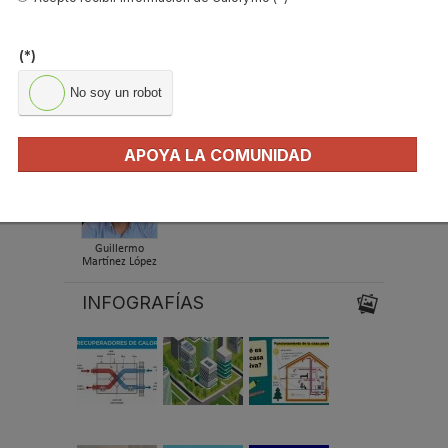
Manuel Herrero
Iñaki Alonso
Carles Borrás
Fuerte
(*)
No soy un robot
Alberto Vázquez
Pablo Espiñeira
María Moya
Garea
APOYA LA COMUNIDAD
Guillermo
Martínez López
INFOGRAFÍAS