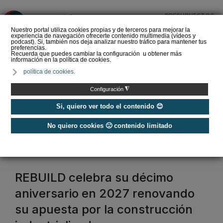
PRESUPUESTOS
❌
Nuestro portal utiliza cookies propias y de terceros para mejorar la
experiencia de navegación ofrecerte contenido multimedia (vídeos y
podcast). Si, también nos deja analizar nuestro tráfico para mantener tus
preferencias.
Recuerda que puedes cambiar la configuración u obtener más
información en la política de cookies.
El XVI Congreso Español
política de cookies.
de Sociología conecta
cohesión social y
◮
Configuración
construcción sos…
Si, quiero ver todo el contenido 😊
No quiero cookies 🙁 contenido limitado
Home
/
Congreso REBUILD
rebuild
REBUILD celebra su décimo
aniversario en 2027 renovando
su apuesta por la construcción