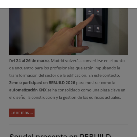
Del
24 al 26 de marzo
, Madrid volverá a convertirse en el punto
de encuentro para los profesionales que están impulsando la
transformación del sector de la edificación. En este contexto,
Zennio participará en REBUILD 2026
para mostrar cómo la
automatización KNX
se ha consolidado como una pieza clave en
el diseño, la construcción y la gestión de los edificios actuales.
Leer más ...
Soudal presenta en REBUILD