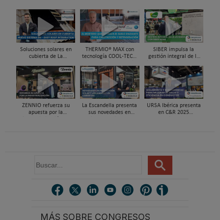
Soluciones solares en
THERMIO® MAX con
SIBER impulsa la
cubierta de La
tecnología COOL-TEC®,
gestión integral de la
Escandella - Nuevo
el mortero que optimiza
vivienda con Siber Home
Sistema ERI, Easy Roof
el suelo radiante -
en REBUILD 2026
Integration
refrescante
ZENNIO refuerza su
La Escandella presenta
URSA Ibérica presenta
apuesta por la
sus novedades en
en C&R 2025
industrialización en
cubiertas eficientes en
herramientas para
REBUILD 2026
REBUILD 2026
mejorar la salud y el
aislamiento en
conductos
B
u
s
c
a
r
MÁS SOBRE CONGRESOS
.