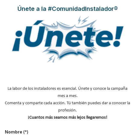
parque residencial asequible
Únete a la #ComunidadInstalador®
Publicado en
Rebuild
17 Mar 2026
La labor de los instaladores es esencial. Únete y conoce la campaña
Los últimos barómetros del CIS revelan que
la vivienda se ha
mes a mes.
consolidado como la principal preocupación de los españoles
.
Comenta y comparte cada acción. Tú también puedes dar a conocer la
Este gran desafío, derivado de la tensión que vive el mercado, es
profesión.
la cuestión que está marcando la agenda actual y frente a la cual
¡Cuantos más seamos más lejos llegaremos!
el sector y las administraciones están redoblando esfuerzos. Con
el objetivo de seguir estableciendo marcos donde responder a
Nombre
(*)