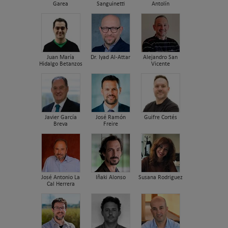
Garea
Sanguinetti
Antolín
Juan María
Dr. Iyad Al-Attar
Alejandro San
Hidalgo Betanzos
Vicente
Javier García
José Ramón
Guifre Cortés
Breva
Freire
José Antonio La
Iñaki Alonso
Susana Rodriguez
Cal Herrera