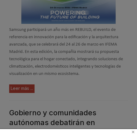
Samsung participará un año más en REBUILD, el evento de
referencia en innovación para la edificación y la arquitectura
avanzada, que se celebrará del 24 al 26 de marzo en IFEMA
Madrid. En esta edición, la compañía mostrará su propuesta
tecnológica para el hogar conectado, integrando soluciones de
climatización, electrodomésticos inteligentes y tecnologías de
visualización en un mismo ecosistema.
Leer más ...
Gobierno y comunidades
autónomas debatirán en
REBUILD 2026 la ampliación del
×