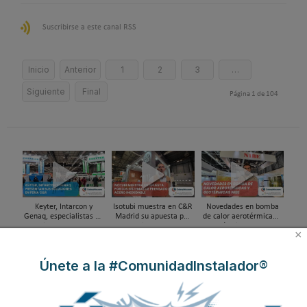
Suscribirse a este canal RSS
Inicio
Anterior
1
2
3
…
Siguiente
Final
Página 1 de 104
Keyter, Intarcon y
Isotubi muestra en C&R
Novedades en bomba
Genaq, especialistas en
Madrid su apuesta por
de calor aerotérmicas y
soluciones HVAC&R de
los sistemas de
geotérmicas NIBE en
×
alta eficiencia en Feria
prensado en acero
Feria C&R 2025
C&R 2025
inoxidable
Únete a la #ComunidadInstalador®
La nueva era de la
Daikin presenta su
HMS presenta las
climatización sostenible
ecosistema tecnológico
novedades para
Panasonic en Feria C&R
en Feria C&R 2025
integración de aire