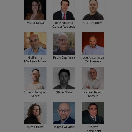
María Moya
José Antonio
Guifre Cortés
García Redondo
Guillermo
Pablo Espiñeira
José Antonio La
Martínez López
Cal Herrera
Alberto Vázquez
Oliver Style
Rafael Bravo
Garea
Antolín
Miren Rivas
Dr. Iyad Al-Attar
Ernesto
Sanguinetti