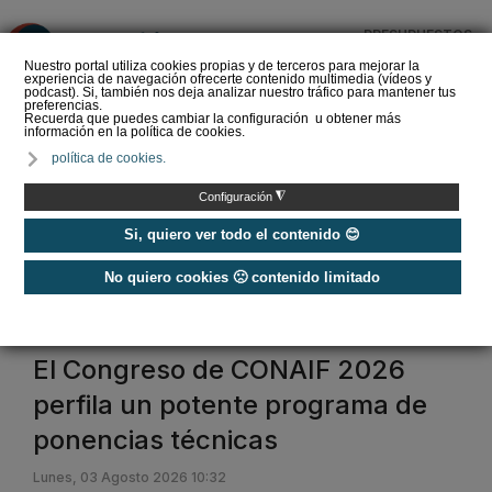
PRESUPUESTOS
❌
Nuestro portal utiliza cookies propias y de terceros para mejorar la
experiencia de navegación ofrecerte contenido multimedia (vídeos y
podcast). Si, también nos deja analizar nuestro tráfico para mantener tus
preferencias.
Recuerda que puedes cambiar la configuración u obtener más
información en la política de cookies.
REBUILD celebra su
política de cookies.
décimo aniversario en
2027 renovando su
◮
Configuración
apuesta por la constr…
Si, quiero ver todo el contenido 😊
No quiero cookies 🙁 contenido limitado
Home
/
Ferias
/
Ferias
Ferias
El Congreso de CONAIF 2026
perfila un potente programa de
ponencias técnicas
Lunes, 03 Agosto 2026 10:32