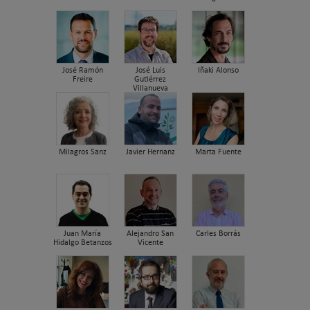
José Ramón
José Luis
Iñaki Alonso
Freire
Gutiérrez
Villanueva
Milagros Sanz
Javier Hernanz
Marta Fuente
Juan María
Alejandro San
Carles Borrás
Hidalgo Betanzos
Vicente