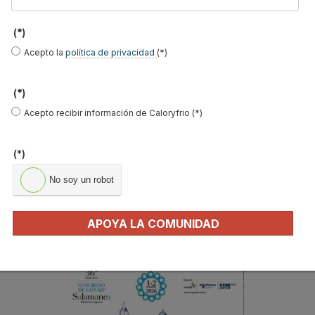
c
a
(*)
r
MÁS FERIAS Y CONGRESOS
.
Acepto la
política de privacidad
(*)
.
Casa Decor
.
(*)
Agenda de eventos
Acepto recibir información de Caloryfrio (*)
Climatización y Refrigeración
Genera
(*)
Expobiomasa
No soy un robot
REBUILD
Congreso Tecnofrío
APOYA LA COMUNIDAD
NOTICIAS DESTACADAS