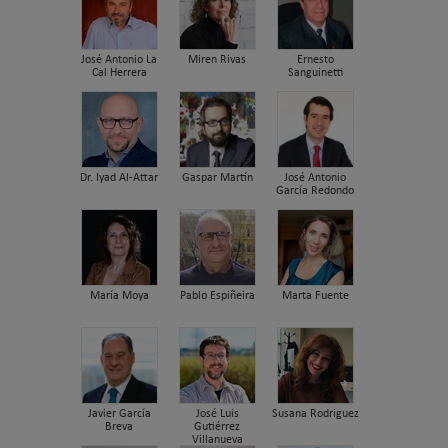
José Antonio La
Miren Rivas
Ernesto
Cal Herrera
Sanguinetti
Dr. Iyad Al-Attar
Gaspar Martín
José Antonio
García Redondo
María Moya
Pablo Espiñeira
Marta Fuente
Javier García
José Luis
Susana Rodriguez
Breva
Gutiérrez
Villanueva