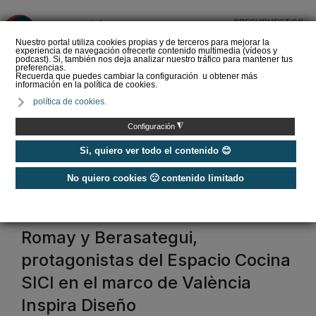
PRESUPUESTOS
❌
Nuestro portal utiliza cookies propias y de terceros para mejorar la
experiencia de navegación ofrecerte contenido multimedia (vídeos y
podcast). Si, también nos deja analizar nuestro tráfico para mantener tus
preferencias.
Recuerda que puedes cambiar la configuración u obtener más
información en la política de cookies.
Las Ferias GENERA y
política de cookies.
MATELEC abren el
registro para visitantes
◮
Configuración
profesionales
Si, quiero ver todo el contenido 😊
No quiero cookies 🙁 contenido limitado
Home
/
Ferias
/
Ferias
Ferias
Romay y Berasategui,
protagonistas del Espacio Cocina
SICI en el marco de València
Inspira Diseño