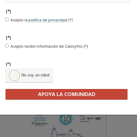
a
r
(*)
MÁS FERIAS Y CONGRESOS
.
Acepto la
política de privacidad
(*)
.
Casa Decor
.
Agenda de eventos
(*)
Acepto recibir información de Caloryfrio (*)
Climatización y Refrigeración
Genera
(*)
Expobiomasa
No soy un robot
REBUILD
Congreso Tecnofrío
APOYA LA COMUNIDAD
NOTICIAS DESTACADAS