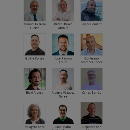
Manuel Herrero
Rafael Bravo
Javier Hernanz
Fuerte
Antolín
Guifre Cortés
José Ramón
Guillermo
Freire
Martínez López
Iñaki Alonso
Alberto Vázquez
Carles Borrás
Garea
Milagros Sanz
Juan María
Alejandro San