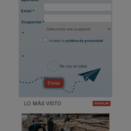
Email
*
Ocupación
*
*
Acepto la
política de privacidad
.
*
No soy un robot
Enviar
LO MÁS VISTO