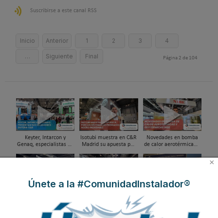
Suscribirse a este canal RSS
Inicio
Anterior
1
2
3
4
…
Siguiente
Final
Página 2 de 104
Keyter, Intarcon y
Isotubi muestra en C&R
Novedades en bomba
Genaq, especialistas en
Madrid su apuesta por
de calor aerotérmicas y
soluciones HVAC&R de
los sistemas de
geotérmicas NIBE en
alta eficiencia en Feria
prensado en acero
Feria C&R 2025
×
C&R 2025
inoxidable
Únete a la #ComunidadInstalador®
La nueva era de la
Daikin presenta su
HMS presenta las
climatización sostenible
ecosistema tecnológico
novedades para
Panasonic en Feria C&R
en Feria C&R 2025
integración de aire
25
acondicionado y