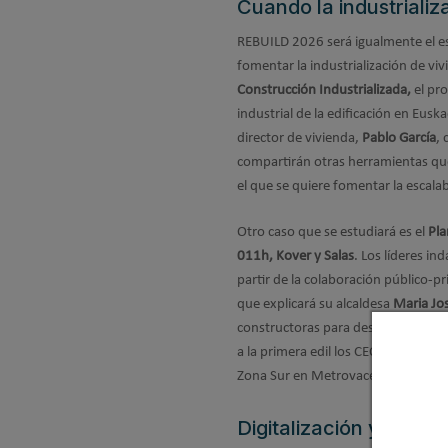
Cuando la industrializ
REBUILD 2026 será igualmente el es
fomentar la industrialización de vi
Construcción Industrializada,
el pr
industrial de la edificación en Eusk
director de vivienda,
Pablo García
, 
compartirán otras herramientas que
el que se quiere fomentar la escala
Otro caso que se estudiará es el
Pla
011h, Kover y Salas
. Los líderes in
partir de la colaboración público-p
que explicará su alcaldesa
Maria Jo
constructoras para desarrollar más
a la primera edil los CEO de Geste
Zona Sur en Metrovacesa,
Antonio 
Digitalización y mater