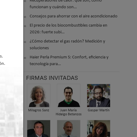
Recuperadores de calor: qué son, cómo
funcionan y cuándo son…
ión, los
Consejos para ahorrar con el aire acondicionado
r con el
El precio de los biocombustibles cambia en
la
2026: fuerte subi…
 la
 sobre la
¿Cómo detectar el gas radón? Medición y
soluciones
s.
Haier Perla Premium S: Confort, eficiencia y
ón.
tecnología para…
FIRMAS INVITADAS
án el
metido
ministra
rán cómo
Milagros Sanz
Juan María
Gaspar Martín
ás
Hidalgo Betanzos