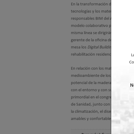
En la transformación de la construc
tecnologías y los materiales, con lo
responsables BIM del
Ayuntamiento
modelo colaborativo para estimular 
misma línea se dirigirán el directo
gerente de la oficina de Gestión Em
mesa los
Digital Building Permits
con
rehabilitación residencial.
L
Co
En relación con los materiales e i
medioambiente de los
gobiernos d
potencial de la madera y su intro
N
con el entorno y con sus inquilinos.
primordial en el congreso de REBU
de Sanidad, junto con directivos d
la climatización, el diseño lumínic
amables y confortables.