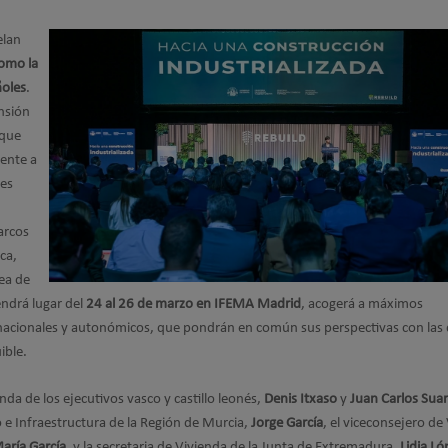
elan
como la
ñoles
.
ensión
 que
rente a
nes
arcos
ca,
pea de
endrá lugar del
24 al 26 de marzo en IFEMA Madrid
, acogerá a máximos
 nacionales y autonómicos, que pondrán en común sus perspectivas con las
ible.
nda de los ejecutivos vasco y castillo leonés,
Denis Itxaso
y
Juan Carlos Suar
 e Infraestructura de la Región de Murcia,
Jorge García
, el viceconsejero de
aría García
, y la secretaria de Vivienda de la Junta de Extremadura,
Lidia Ló