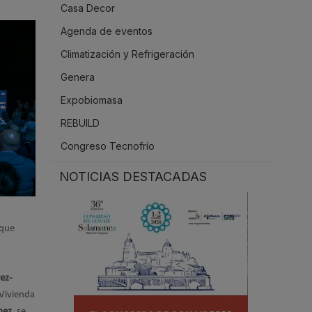
Casa Decor
.
Agenda de eventos
Climatización y Refrigeración
Genera
Expobiomasa
REBUILD
Congreso Tecnofrío
NOTICIAS DESTACADAS
 que
ez-
 Vivienda
pez
, se