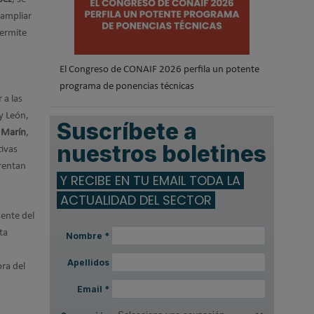
 ampliar
permite
El Congreso de CONAIF 2026 perfila un potente
programa de ponencias técnicas
 a las
 y León,
Suscríbete a
 Marín
,
nuestros boletines
tivas
frentan
Y RECIBE EN TU EMAIL TODA LA
ACTUALIDAD DEL SECTOR
dente del
ta
Nombre
*
Apellidos
ora del
Email
*