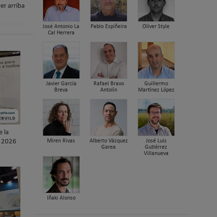
er arriba
José Antonio La
Pablo Espiñeira
Oliver Style
Cal Herrera
Javier García
Rafael Bravo
Guillermo
Breva
Antolín
Martínez López
e la
Miren Rivas
Alberto Vázquez
José Luis
D 2026
Garea
Gutiérrez
Villanueva
Iñaki Alonso