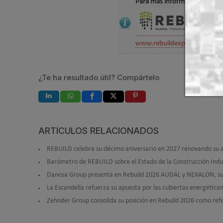
Para más información sobre R
www.rebuildexpo.com
¿Te ha resultado útil? Compártelo
ARTÍCULOS RELACIONADOS
REBUILD celebra su décimo aniversario en 2027 renovando su ap
Barómetro de REBUILD sobre el Estado de la Construcción Indust
Danosa Group presenta en Rebuild 2026 AUDAL y NEXALON, sus n
La Escandella refuerza su apuesta por las cubiertas energética
Zehnder Group consolida su posición en Rebuild 2026 como refe