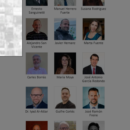
Ernesto
Manuel Herrero
Susana Rodriguez
Sanguinetti
Fuerte
 2026 13:30
Alejandro San
Javier Hernanz
Marta Fuente
Vicente
Carles Borrás
María Moya
José Antonio
García Redondo
Dr. Iyad Al-Attar
Guifre Cortés
José Ramón
Freire