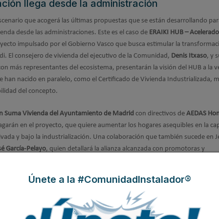
ación llega desde la administración
cenario que acogerá las últimas propuestas que se están desarrollando par
vienda desde las administraciones. Este es el caso de
ERAIKI HUB – Acelerado
oyecto impulsado por el Gobierno Vasco que busca estimular la transformac
adi. El consejero de vivienda del ejecutivo de la Comunidad,
Denis Itxaso
, y 
con más representantes del ecosistema, presentarán la visión del HUB a la 
 han nacido en paralelo, como el Certificado de Vivienda Industrializada, 
bilidad del concepto.
n Suma Vivienda del Ayuntamiento de Madrid
con directivos de
AEDAS Ho
dagarán en el proyecto, que quiere aumentar los hogares asequibles en la cap
rivada y bajo la industrialización. Una colaboración que también sucede en J
sé García-Pelayo
, quien detallará la alianza alcanzada con promotoras y
 oferta habitacional pública en una parcela municipal en Pozoalbero. Acom
co Constructora y Alsan Homes,
Álvaro Osborne
y
Alberto Villagrán
, y el dire
Únete a la #ComunidadInstalador®
Gil
.
iales para tener más hogares