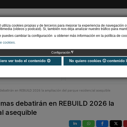
l utiliza cookies propias y de terceros para mejorar la experiencia de navegación o
timedia (vídeos y podcast). Si, también nos deja analizar nuestro tráfico para mant
puedes cambiar la configuración u obtener más información en la política de coo
de cookies.
AS RENOVABLES
CALEFACCIÓN
REFRIGERACIÓN
EFICIENCIA ENERGÉTI
◮
Configuración
Las Ferias GENERA y
Una intensa act
MATELEC abren el
divulgativa en 
uiero ver todo el contenido 😊
No quiero cookies 🙁 contenido 
registro para visitantes
territorio calie
profesionales
para EF…
batirán en REBUILD 2026 la ampliación del parque residencial asequible
mas debatirán en REBUILD 2026 la
al asequible