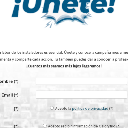
ción y desarrollo de vivienda también están teniendo un papel relevante las
s que se mejora la operatividad e impacto del sector. Respecto a la digitalizac
 de Barcelona y la Generalitat de Cataluña
expondrán las ventajas de conta
la eficiencia en la cadena de valor e incrementar el ritmo de promoción. En 
r general de la Edificación del Ayuntamiento de Madrid,
Juan Carlos Álvarez
, y
presarial de la Generalitat de Cataluña,
Cristina Pruñonosa
, quienes llevarán
 los que se logra reducir los tiempos burocráticos y facilitar la edificación y
a labor de los instaladores es esencial. Únete y conoce la campaña mes a me
menta y comparte cada acción. Tú también puedes dar a conocer la profesi
mpacto, en REBUILD 2026 acudirán altos cargos de los departamentos de
¡Cuantos más seamos más lejos llegaremos!
e Castilla-La Mancha, la Comunidad de Madrid y Navarra
, los cuales analizar
ducción en los sistemas modulares para disponer de un parque más compro
ombre
(*)
 En este sentido, el bienestar de los usuarios será igualmente una cuestión
ILD 2026, asunto que estudiarán grandes voces como la de
Mónica García
, 
Email
(*)
e firmas como
Culmia, Aldes, Gira o L35 Architects
. Los especialistas repasa
o o la integración de la naturaleza, entre otros, están fomentando espacios m
Acepto la
política de privacidad
(*)
(*)
Acepto recibir información de Caloryfrio (*)
(*)