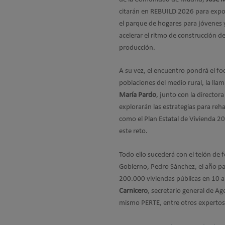
citarán en REBUILD 2026 para expone
el parque de hogares para jóvenes y
acelerar el ritmo de construcción 
producción.
A su vez, el encuentro pondrá el foc
poblaciones del medio rural, la llam
María Pardo
, junto con la director
explorarán las estrategias para reh
como el
Plan Estatal de Vivienda 2
este reto.
Todo ello sucederá con el telón de f
Gobierno, Pedro Sánchez, el año pa
200.000 viviendas públicas en 10 
Carnicero
, secretario general de A
mismo PERTE, entre otros expertos