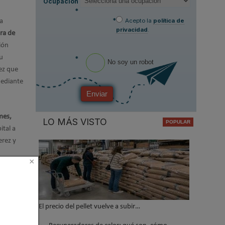
Ocupación
*
*
Acepto la
política de
a
privacidad
.
ra de
ión
su
*
No soy un robot
vez que
mediante
Enviar
mes,
LO MÁS VISTO
ital a
erez y
×
pañarán
ctor de
El precio del pellet vuelve a subir…