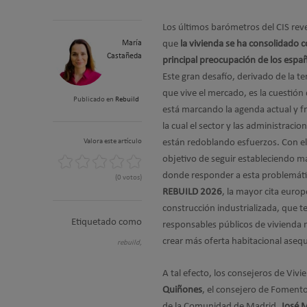
Los últimos barómetros del CIS rev
María
que
la vivienda se ha consolidado 
Castañeda
principal preocupación de los espa
Este gran desafío, derivado de la t
que vive el mercado, es la cuestión
Publicado en
Rebuild
está marcando la agenda actual y f
la cual el sector y las administracio
Valora este artículo
están redoblando esfuerzos. Con el
objetivo de seguir estableciendo m
donde responder a esta problemáti
(0 votos)
REBUILD 202
6
, la mayor cita euro
construcción industrializada, que t
Etiquetado como
responsables públicos de vivienda
crear más oferta habitacional asequ
rebuild,
A tal efecto,
los consejeros de Vivie
Quiñones
, el consejero de Fomento
de la Comunidad de Madrid,
José M