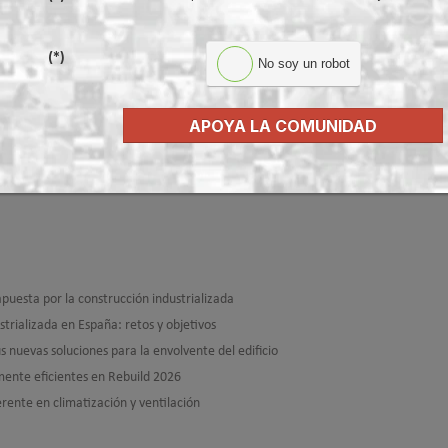
EBUILD, haz clic en:
(*)
No soy un robot
APOYA LA COMUNIDAD
Modificado por última vez enMartes, 17 Marzo
uesta por la construcción industrializada
rializada en España: retos y objetivos
uevas soluciones para la envolvente del edificio
mente eficientes en Rebuild 2026
rente en climatización y ventilación