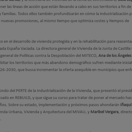
r las líneas de acción que están llevando a cabo en sus territorios a fin de
 familias. Todos ellos también profundizarán en cómo la industrialización 
de nuevas promociones, al mismo tiempo que optimiza costes y tiempos de
o en el desarrollo de vivienda protegida y en la rehabilitación para reasentar
ada España Vaciada. La directora general de Vivienda de la Junta de Castilla
a general de Políticas contra la Despoblación del MITECO,
Ana de los Ángeles
abitar los territorios que más abandono demográfico sufren mediante inicia
026-2030, que busca incrementar la oferta asequible en municipios que en
ondo del PERTE de la Industrialización de la Vivienda, que presentó el presi
sado en REBUILD, y que sigue su curso para tratar de poner al mercado has
años. Sobre su estado, implementación y próximos pasos ahondarán
Iñaqui
genda Urbana, Vivienda y Arquitectura del MIVAU, y
Maribel Vergara
, direct
.