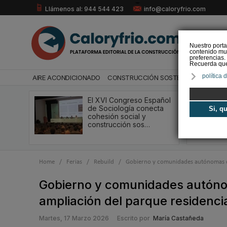
Llámenos al: 944 544 423
info@caloryfrio.com
Nuestro porta
contenido mul
preferencias.
Recuerda que 
política 
AIRE ACONDICIONADO
CONSTRUCCIÓN SOSTENIBLE
ENERGÍ
El XVI Congreso Español
de Sociología conecta
Si, q
cohesión social y
construcción sos…
Home
/
Ferias
/
Rebuild
/
Gobierno y comunidades autónomas de
Gobierno y comunidades autóno
ampliación del parque residenci
Martes, 17 Marzo 2026
Escrito por
María Castañeda