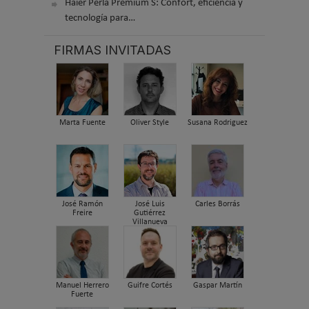
Haier Perla Premium S: Confort, eficiencia y
tecnología para…
FIRMAS INVITADAS
Marta Fuente
Oliver Style
Susana Rodriguez
José Ramón
José Luis
Carles Borrás
Freire
Gutiérrez
Villanueva
Manuel Herrero
Guifre Cortés
Gaspar Martín
Fuerte