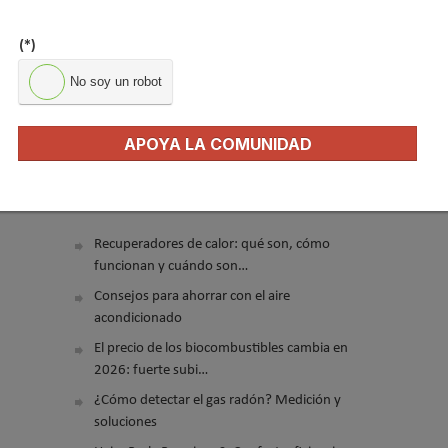
LO MÁS VISTO
(*)
No soy un robot
APOYA LA COMUNIDAD
El precio del pellet vuelve a subir…
Recuperadores de calor: qué son, cómo
funcionan y cuándo son…
Consejos para ahorrar con el aire
acondicionado
El precio de los biocombustibles cambia en
2026: fuerte subi…
¿Cómo detectar el gas radón? Medición y
soluciones