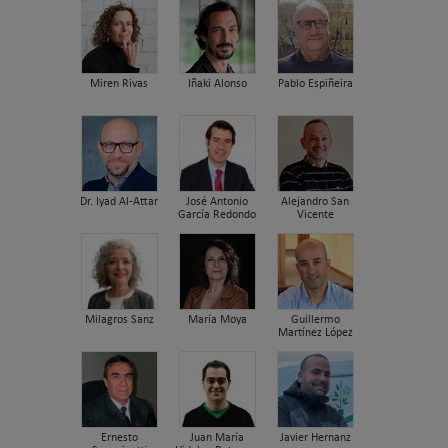
Miren Rivas
Iñaki Alonso
Pablo Espiñeira
Dr. Iyad Al-Attar
José Antonio
Alejandro San
García Redondo
Vicente
Milagros Sanz
María Moya
Guillermo
Martínez López
Ernesto
Juan María
Javier Hernanz