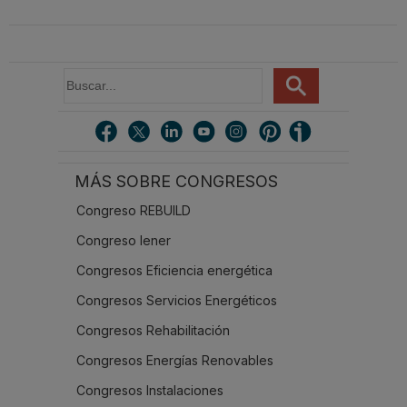
industrialización en
cubiertas eficientes en
herramientas para
REBUILD 2026
REBUILD 2026
mejorar la salud y el
aislamiento en
conductos
B
u
s
c
a
r
MÁS SOBRE CONGRESOS
.
.
Congreso REBUILD
.
Congreso Iener
Congresos Eficiencia energética
Congresos Servicios Energéticos
Congresos Rehabilitación
Congresos Energías Renovables
Congresos Instalaciones