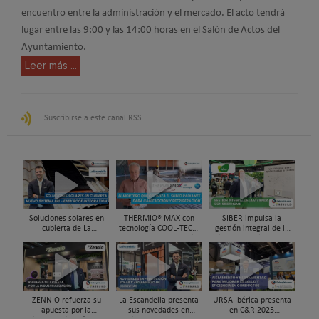
encuentro entre la administración y el mercado. El acto tendrá
lugar entre las 9:00 y las 14:00 horas en el Salón de Actos del
Ayuntamiento.
Leer más ...
Suscribirse a este canal RSS
Soluciones solares en
THERMIO® MAX con
SIBER impulsa la
cubierta de La
tecnología COOL-TEC®,
gestión integral de la
Escandella - Nuevo
el mortero que optimiza
vivienda con Siber Home
Sistema ERI, Easy Roof
el suelo radiante -
en REBUILD 2026
Integration
refrescante
ZENNIO refuerza su
La Escandella presenta
URSA Ibérica presenta
apuesta por la
sus novedades en
en C&R 2025