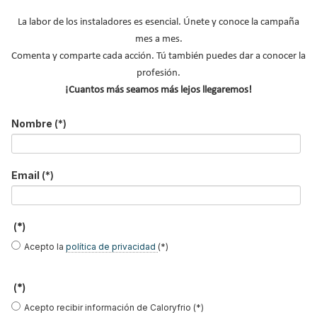
Y RECIBE EN TU EMAIL TODA LA
ACTUALIDAD DEL SECTOR
La labor de los instaladores es esencial. Únete y conoce la campaña
mes a mes.
Comenta y comparte cada acción. Tú también puedes dar a conocer la
Nombre
*
profesión.
Apellidos
¡Cuantos más seamos más lejos llegaremos!
Email
*
Nombre
(*)
Ocupación
*
*
Email
(*)
Acepto la
política de privacidad
.
*
(*)
No soy un robot
Acepto la
política de privacidad
(*)
Enviar
(*)
Acepto recibir información de Caloryfrio (*)