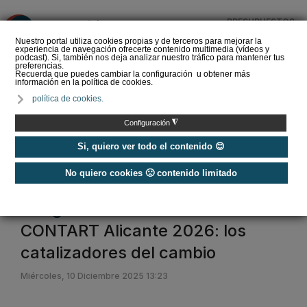
PRESUPUESTOS
❌
Nuestro portal utiliza cookies propias y de terceros para mejorar la
experiencia de navegación ofrecerte contenido multimedia (vídeos y
podcast). Si, también nos deja analizar nuestro tráfico para mantener tus
preferencias.
Recuerda que puedes cambiar la configuración u obtener más
información en la política de cookies.
El XVI Congreso Español
política de cookies.
de Sociología conecta
cohesión social y
◮
Configuración
construcción sos…
Si, quiero ver todo el contenido 😊
No quiero cookies 🙁 contenido limitado
Home
/
Congresos Rehabilitación
Congresos Rehabilitación
CONTART Alicante 2026: los
catalizadores del cambio
Miércoles, 10 Diciembre 2025 13:23