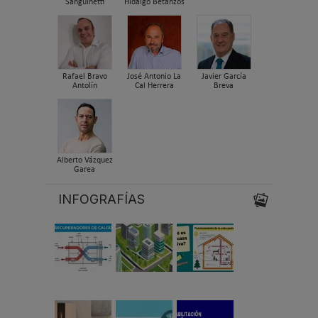
Sanguinetti
Hidalgo Betanzos
Rafael Bravo
José Antonio La
Javier García
Antolín
Cal Herrera
Breva
Alberto Vázquez
Garea
INFOGRAFÍAS