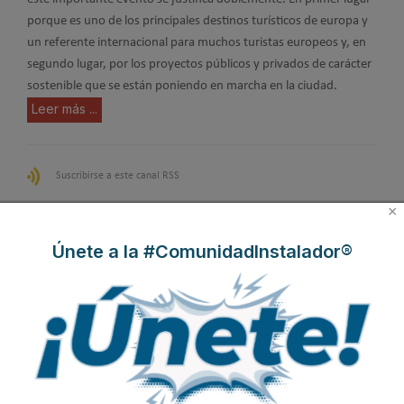
porque es uno de los principales destinos turísticos de europa y
un referente internacional para muchos turistas europeos y, en
segundo lugar, por los proyectos públicos y privados de carácter
sostenible que se están poniendo en marcha en la ciudad.
Leer más ...
Suscribirse a este canal RSS
×
Inicio
Anterior
1
2
Siguiente
Final
Únete a la #ComunidadInstalador®
Página 1 de 2
Soluciones solares en
THERMIO® MAX con
SIBER impulsa la