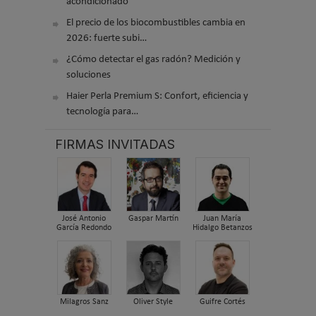
acondicionado
El precio de los biocombustibles cambia en
2026: fuerte subi…
¿Cómo detectar el gas radón? Medición y
soluciones
Haier Perla Premium S: Confort, eficiencia y
tecnología para…
FIRMAS INVITADAS
José Antonio
Gaspar Martín
Juan María
García Redondo
Hidalgo Betanzos
Milagros Sanz
Oliver Style
Guifre Cortés