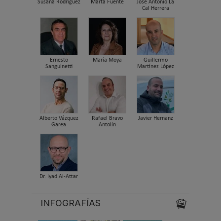
Susana Rodriguez
Marta Fuente
José Antonio La
Cal Herrera
Ernesto
María Moya
Guillermo
Sanguinetti
Martínez López
Alberto Vázquez
Rafael Bravo
Javier Hernanz
Garea
Antolín
Dr. Iyad Al-Attar
INFOGRAFÍAS