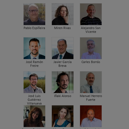
Pablo Espiñeira
Miren Rivas
Alejandro San
Vicente
José Ramón
Javier García
Carles Borrás
Freire
Breva
José Luis
Iñaki Alonso
Manuel Herrero
Gutiérrez
Fuerte
Villanueva