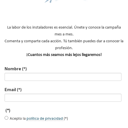
cubierta de La
tecnología COOL-TEC®,
gestión integral de la
Escandella - Nuevo
el mortero que optimiza
vivienda con Siber Home
Sistema ERI, Easy Roof
el suelo radiante -
en REBUILD 2026
Integration
refrescante
La labor de los instaladores es esencial. Únete y conoce la campaña
ZENNIO refuerza su
La Escandella presenta
URSA Ibérica presenta
mes a mes.
apuesta por la
sus novedades en
en C&R 2025
industrialización en
cubiertas eficientes en
herramientas para
Comenta y comparte cada acción. Tú también puedes dar a conocer la
REBUILD 2026
REBUILD 2026
mejorar la salud y el
aislamiento en
profesión.
conductos
¡Cuantos más seamos más lejos llegaremos!
B
u
Nombre
(*)
s
c
a
r
Email
(*)
MÁS SOBRE CONGRESOS
.
.
Congreso REBUILD
.
(*)
Congreso Iener
Acepto la
política de privacidad
(*)
Congresos Eficiencia energética