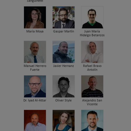
Sanguinetti
María Moya
Gaspar Martín
Juan María
Hidalgo Betanzos
Manuel Herrero
Javier Hernanz
Rafael Bravo
Fuerte
Antolín
Dr. Iyad Al-Attar
Oliver Style
Alejandro San
Vicente