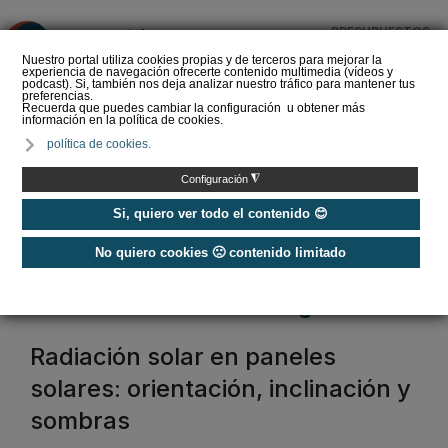
PRESUPUESTOS
❌
Nuestro portal utiliza cookies propias y de terceros para mejorar la
experiencia de navegación ofrecerte contenido multimedia (vídeos y
podcast). Si, también nos deja analizar nuestro tráfico para mantener tus
preferencias.
Recuerda que puedes cambiar la configuración u obtener más
información en la política de cookies.
Geoenergía celebra que
política de cookies.
el Plan de Acción para la
Electrificación constate el
◮
Configuración
pap…
Si, quiero ver todo el contenido 😊
No quiero cookies 🙁 contenido limitado
Home
/
Artículos técnicos de energía solar
artículos técnicos energía solar
Radiación solar en paneles
solares: orientación, inclinación y
sombras