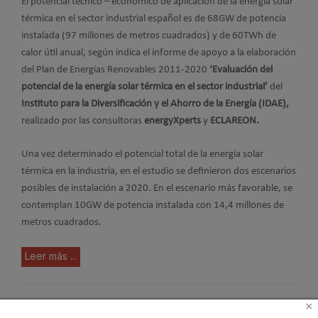
E
l potencial técnico – económico de aplicación de la energía solar
térmica en el sector industrial español es de 68GW de potencia
instalada (97 millones de metros cuadrados) y de 60TWh de
calor útil anual, según indica el informe de apoyo a la elaboración
del Plan de Energías Renovables 2011-2020
‘
Evaluación del
potencial de la energía solar térmica en el sector industrial’
del
Instituto para la Diversificación y el Ahorro de la Energía (IDAE),
realizado por las consultoras
energyXperts
y
ECLAREON.
Una vez determinado el potencial total de la energía solar
térmica en la industria, en el estudio se definieron dos escenarios
posibles de instalación a 2020. En el escenario más favorable, se
contemplan 10GW de potencia instalada con 14,4 millones de
metros cuadrados.
Leer más ...
×
Servicios Energéticos con