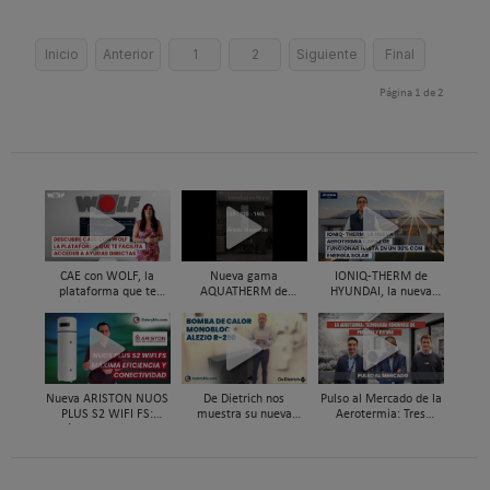
Inicio
Anterior
1
2
Siguiente
Final
Página 1 de 2
CAE con WOLF, la
Nueva gama
IONIQ-THERM de
plataforma que te
AQUATHERM de
HYUNDAI, la nueva
facilita acceder a
Hyundai HVAC de
aerotermia capaz de
ayudas directas por
aerotermia para ACS
funcionar hasta en un
instalar aerotermia
98% con energía solar
Nueva ARISTON NUOS
De Dietrich nos
Pulso al Mercado de la
PLUS S2 WIFI FS:
muestra su nueva
Aerotermia: Tres
máxima eficiencia y
bomba de calor ALEZIO
expertos analizan su
conectividad en ACS
M R290
futuro