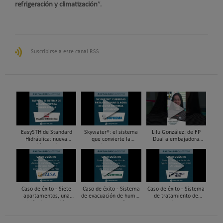
refrigeración y climatización
”.
Suscribirse a este canal RSS
EasySTH de Standard
Skywater®: el sistema
Lilu González: de FP
Hidráulica: nueva
que convierte la
Dual a embajadora
generación en sistemas
cubierta en una
#ComunidadInstalador®
de expansión para
infraestructura activa de
| Mecatrónica Industrial
tuberías PEX
gestión del agua...
Caso de éxito - Siete
Caso de éxito - Sistema
Caso de éxito - Sistema
apartamentos, una
de evacuación de humos
de tratamiento de
decisión: instalación de
de grupos electrógenos
aguas residuales en un
ACS confortable, flexible
en una fábrica de vidrios
hotel de Málaga
y pens...
e...