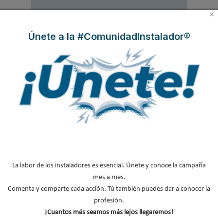
×
*
No soy un robot
Únete a la #ComunidadInstalador®
Enviar
LO MÁS VISTO
La labor de los instaladores es esencial. Únete y conoce la campaña
El precio del pellet vuelve a subir…
mes a mes.
Comenta y comparte cada acción. Tú también puedes dar a conocer la
profesión.
Recuperadores de calor: qué son, cómo
¡Cuantos más seamos más lejos llegaremos!
funcionan y cuándo son…