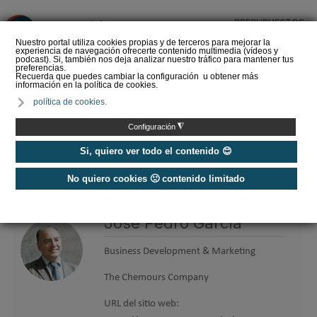
PRESUPUESTOS
❌
Nuestro portal utiliza cookies propias y de terceros para mejorar la
experiencia de navegación ofrecerte contenido multimedia (vídeos y
podcast). Si, también nos deja analizar nuestro tráfico para mantener tus
preferencias.
Recuerda que puedes cambiar la configuración u obtener más
información en la política de cookies.
La Liga de los
política de cookies.
Instaladores: Los Titanes
del Amperio (Episodio 3)
◮
Configuración
Si, quiero ver todo el contenido 😊
No quiero cookies 🙁 contenido limitado
Home
/
Etiquetas
/
José Pedro García
José Pedro García
Business Development & Marketing
The Chemours Company
URL del sitio web: