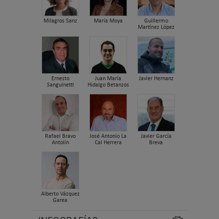
Milagros Sanz
María Moya
Guillermo
Martínez López
Ernesto
Juan María
Javier Hernanz
Sanguinetti
Hidalgo Betanzos
Rafael Bravo
José Antonio La
Javier García
Antolín
Cal Herrera
Breva
Alberto Vázquez
Garea