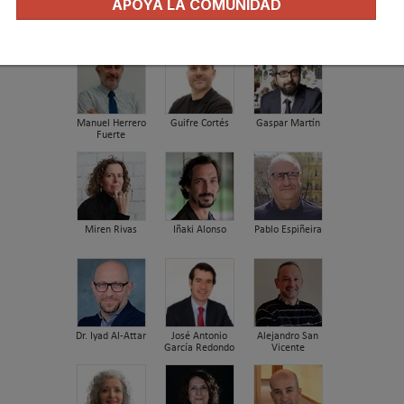
APOYA LA COMUNIDAD
José Ramón
José Luis
Carles Borrás
Freire
Gutiérrez
Villanueva
Manuel Herrero
Guifre Cortés
Gaspar Martín
Fuerte
Miren Rivas
Iñaki Alonso
Pablo Espiñeira
Dr. Iyad Al-Attar
José Antonio
Alejandro San
García Redondo
Vicente