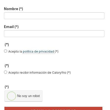
Consejos para ahorrar con el aire
Nombre
(*)
acondicionado
El precio de los biocombustibles cambia en
2026: fuerte subi…
Email
(*)
¿Cómo detectar el gas radón? Medición y
soluciones
Haier Perla Premium S: Confort, eficiencia y
(*)
tecnología para…
Acepto la
política de privacidad
(*)
FIRMAS INVITADAS
(*)
Acepto recibir información de Caloryfrio (*)
Marta Fuente
Oliver Style
Susana Rodriguez
(*)
No soy un robot