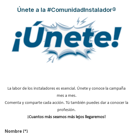
agua y ósmosis
Únete a la #ComunidadInstalador®
Grifería de Cocina
La revolución del baño
Estil Guru presenta
Serie TAU de GENEBRE
en el sector hotelero |
SUPERKIT
Pulso al Mercado
B
u
s
c
La labor de los instaladores es esencial. Únete y conoce la campaña
a
mes a mes.
r
Comenta y comparte cada acción. Tú también puedes dar a conocer la
.
.
profesión.
.
¡Cuantos más seamos más lejos llegaremos!
Nombre
(*)