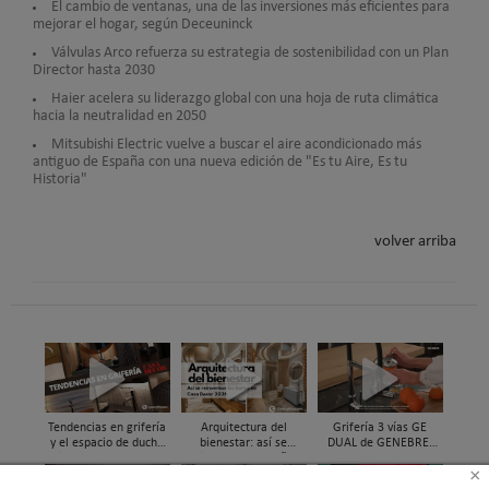
El cambio de ventanas, una de las inversiones más eficientes para
mejorar el hogar, según Deceuninck
Válvulas Arco refuerza su estrategia de sostenibilidad con un Plan
Director hasta 2030
Haier acelera su liderazgo global con una hoja de ruta climática
hacia la neutralidad en 2050
Mitsubishi Electric vuelve a buscar el aire acondicionado más
antiguo de España con una nueva edición de "Es tu Aire, Es tu
Historia"
volver arriba
Tendencias en grifería
Arquitectura del
Grifería 3 vías GE
y el espacio de ducha
bienestar: así se
DUAL de GENEBRE,
vistas en Casa Decor
reinventan los baños
compatible con
×
2026
en Casa Decor 2026
sistemas de filtrado de