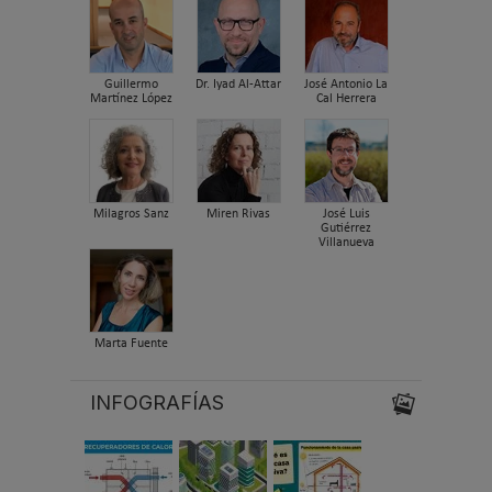
Guillermo
Dr. Iyad Al-Attar
José Antonio La
Martínez López
Cal Herrera
Milagros Sanz
Miren Rivas
José Luis
Gutiérrez
Villanueva
Marta Fuente
INFOGRAFÍAS