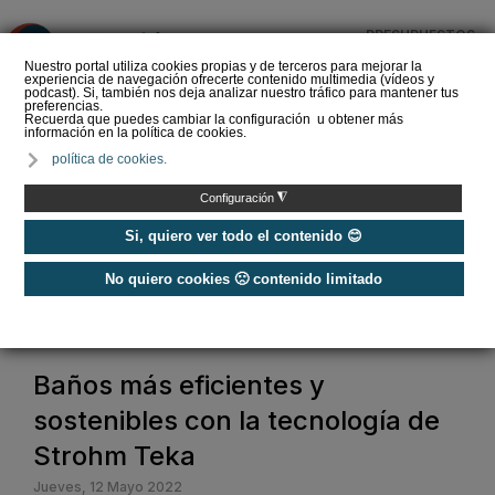
PRESUPUESTOS
❌
Nuestro portal utiliza cookies propias y de terceros para mejorar la
experiencia de navegación ofrecerte contenido multimedia (vídeos y
podcast). Si, también nos deja analizar nuestro tráfico para mantener tus
preferencias.
Recuerda que puedes cambiar la configuración u obtener más
información en la política de cookies.
EasySTH de Standard
política de cookies.
Hidráulica: nueva
generación en sistemas
◮
Configuración
de expansión para t…
Si, quiero ver todo el contenido 😊
No quiero cookies 🙁 contenido limitado
Home
/
Baño y agua
/
Grifería
/
Baños más eficientes y sostenibles con la tecnología de Strohm Teka
Baños más eficientes y
sostenibles con la tecnología de
Strohm Teka
Jueves, 12 Mayo 2022