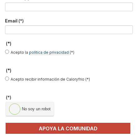
Email
(*)
(*)
Acepto la
política de privacidad
(*)
MÁS SOBRE GRIFERÍA
Grifo termostático
(*)
Grifos de diseño
Acepto recibir información de Caloryfrio (*)
Grifos de baño
Grifos de ducha
(*)
Grifería electrónica
No soy un robot
Instaladores fontaneros
APOYA LA COMUNIDAD
NOTICIAS DESTACADAS