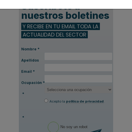
Suscríbete a
nuestros boletines
Y RECIBE EN TU EMAIL TODA LA
ACTUALIDAD DEL SECTOR
Nombre
*
Apellidos
Email
*
Ocupación
*
*
Acepto la
política de privacidad
.
*
No soy un robot