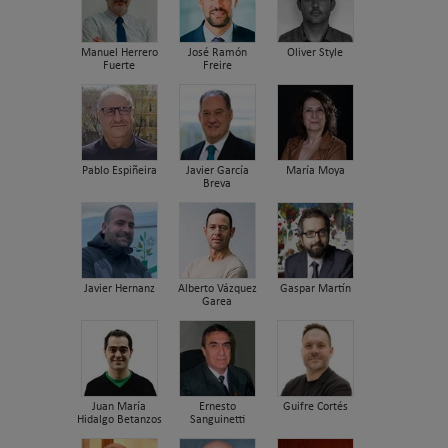
Manuel Herrero
José Ramón
Oliver Style
Fuerte
Freire
Pablo Espiñeira
Javier García
María Moya
Breva
Javier Hernanz
Alberto Vázquez
Gaspar Martín
Garea
Juan María
Ernesto
Guifre Cortés
Hidalgo Betanzos
Sanguinetti