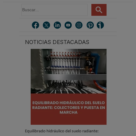
B
u
s
c
a
r
NOTICIAS DESTACADAS
.
.
.
Equilibrado hidráulico del suelo radiante: