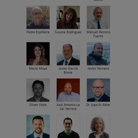
Pablo Espiñeira
Susana Rodriguez
Manuel Herrero
Fuerte
María Moya
Javier García
Javier Hernanz
Breva
Oliver Style
José Antonio La
Dr. Iyad Al-Attar
Cal Herrera