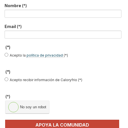
*
Nombre
(*)
No soy un robot
Enviar
Email
(*)
LO MÁS VISTO
(*)
Acepto la
política de privacidad
(*)
(*)
Acepto recibir información de Caloryfrio (*)
El precio del pellet vuelve a subir…
(*)
No soy un robot
Recuperadores de calor: qué son, cómo
funcionan y cuándo son…
APOYA LA COMUNIDAD
Consejos para ahorrar con el aire