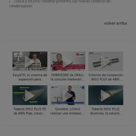
ITACA y DELFIS: Fondital presenta sus nuevas calderas de
condensacion
volver arriba
EasySTH, el sistema de
HYBRIZONE de ORKLI,
Criterios de instalación
expansión para
la solución inalámbrica
INSU PLUS de ABN,
tuberías PEX-a | Jordi
para rehabilitación y
Guía paso a paso
Mestres, Standard
zonificación del clima
Hidráulica
en vivienda
Tubería INSU PLUS PE
Genebre: ¿Cómo
Tubería INSU PLUS
de ABN Pipe, solución
realizar una instalación
Aluminio, la solución
integral en tuberías
con reductoras a
integral en sistemas
preaisladas
presión?
preaislados de ABN
Pipe Systems