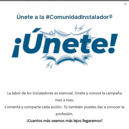
colectores y puesta en marcha
×
Únete a la #ComunidadInstalador®
Suscríbete a
nuestros boletines
Y RECIBE EN TU EMAIL TODA LA
ACTUALIDAD DEL SECTOR
Nombre
*
Apellidos
Email
*
La labor de los instaladores es esencial. Únete y conoce la campaña
Ocupación
*
mes a mes.
*
Comenta y comparte cada acción. Tú también puedes dar a conocer la
profesión.
Acepto la
política de privacidad
.
¡Cuantos más seamos más lejos llegaremos!