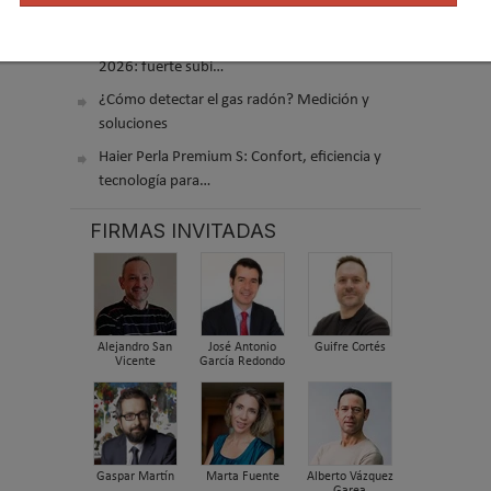
acondicionado
El precio de los biocombustibles cambia en
2026: fuerte subi…
¿Cómo detectar el gas radón? Medición y
soluciones
Haier Perla Premium S: Confort, eficiencia y
tecnología para…
FIRMAS INVITADAS
Alejandro San
José Antonio
Guifre Cortés
Vicente
García Redondo
Gaspar Martín
Marta Fuente
Alberto Vázquez
Garea