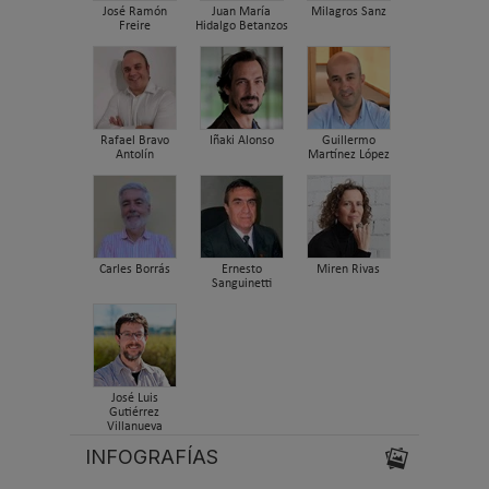
José Ramón
Juan María
Milagros Sanz
Freire
Hidalgo Betanzos
Rafael Bravo
Iñaki Alonso
Guillermo
Antolín
Martínez López
Carles Borrás
Ernesto
Miren Rivas
Sanguinetti
José Luis
Gutiérrez
Villanueva
INFOGRAFÍAS