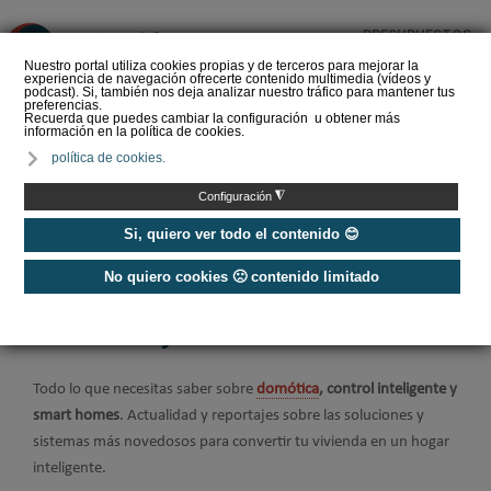
PRESUPUESTOS
❌
Nuestro portal utiliza cookies propias y de terceros para mejorar la
experiencia de navegación ofrecerte contenido multimedia (vídeos y
podcast). Si, también nos deja analizar nuestro tráfico para mantener tus
preferencias.
Recuerda que puedes cambiar la configuración u obtener más
información en la política de cookies.
SOPREMA impulsa la
política de cookies.
cubierta azul con el
sistema Skywater® y
◮
Configuración
Sopranature® en su n…
Si, quiero ver todo el contenido 😊
No quiero cookies 🙁 contenido limitado
Home
/
Construcción Sostenible
/
Domótica y Smart Home
Domótica y Smart Home
Todo lo que necesitas saber sobre
domótica
, control inteligente y
smart homes
. Actualidad y reportajes sobre las soluciones y
sistemas más novedosos para convertir tu vivienda en un hogar
inteligente.