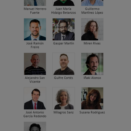
Manuel Herrero
Juan María
Guillermo
Fuerte
Hidalgo Betanzos
Martínez López
José Ramón
Gaspar Martín
Miren Rivas
Freire
Alejandro San
Guifre Cortés
Iñaki Alonso
Vicente
José Antonio
Milagros Sanz
Susana Rodriguez
García Redondo