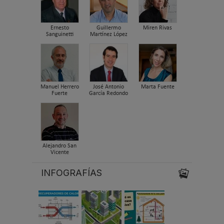
Ernesto
Guillermo
Miren Rivas
Sanguinetti
Martínez López
Manuel Herrero
José Antonio
Marta Fuente
Fuerte
García Redondo
Alejandro San
Vicente
INFOGRAFÍAS