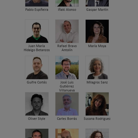
Pablo Espiñeira
Iñaki Alonso
Gaspar Martín
Juan María
Rafael Bravo
María Moya
Hidalgo Betanzos
Antolín
Guifre Cortés
José Luis
Milagros Sanz
Gutiérrez
Villanueva
Oliver Style
Carles Borrás
Susana Rodriguez