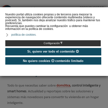
PRESUPUESTOS
❌
Nuestro portal utiliza cookies propias y de terceros para mejorar la
experiencia de navegación ofrecerte contenido multimedia (vídeos y
podcast). Si, también nos deja analizar nuestro tráfico para mantener tus
preferencias.
Recuerda que puedes cambiar la configuración u obtener más
información en la política de cookies.
Barcelona, Capital
política de cookies.
Mundial de la
Arquitectura 2026:
◮
Configuración
Homenaje a la
arquitectura d…
Si, quiero ver todo el contenido 😊
No quiero cookies 🙁 contenido limitado
Home
/
Construcción Sostenible
/
Domótica y Smart Home
Domótica y Smart Home
Todo lo que necesitas saber sobre
domótica
, control inteligente y
smart homes
. Actualidad y reportajes sobre las soluciones y
sistemas más novedosos para convertir tu vivienda en un hogar
inteligente.