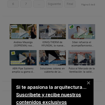
6
7
…
Siguiente
Final
Página 5 de 8
Andrea Mayorga
IONIQ-THERM de
Siber refuerza el
(SOPREMA) nos
HYUNDAI, la nueva
acompañamiento
presenta Skywater®, la
aerotermia capaz de
técnico en obra y el
cubierta azul-verde
funcionar hasta en un
soporte al instalador
98% con energía solar
con Global Services
ABN Pipe Systems
Soluciones solares en
Pulso al Mercado de la
amplía su gama de
cubierta de La
Ventilación: la calidad
soluciones preaisladas
Escandella - Nuevo
del aire deja de ser
con el nuevo sistema
Sistema ERI, Easy Roof
invisible
×
ABN WATER INSU-PE
Integration
Si te apasiona la arquitectura...
Suscríbete y recibe nuestros
B
u
contenidos exclusivos
s