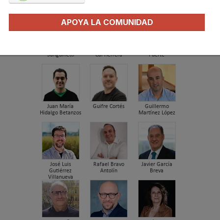
APOYA LA COMUNIDAD
Ernesto
José Antonio La
Manuel Herrero
Sanguinetti
Cal Herrera
Fuerte
Juan María
Guifre Cortés
Guillermo
Hidalgo Betanzos
Martínez López
José Luis
Rafael Bravo
Javier García
Gutiérrez
Antolín
Breva
Villanueva