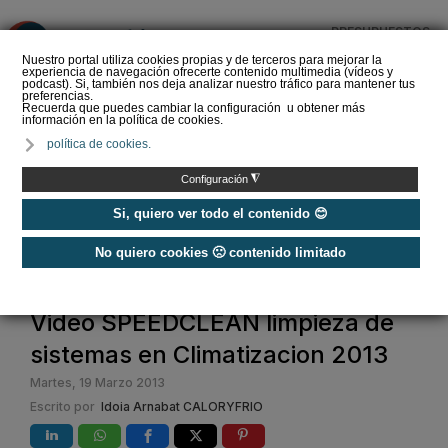
PRESUPUESTOS
❌
Nuestro portal utiliza cookies propias y de terceros para mejorar la
experiencia de navegación ofrecerte contenido multimedia (vídeos y
podcast). Si, también nos deja analizar nuestro tráfico para mantener tus
preferencias.
Recuerda que puedes cambiar la configuración u obtener más
información en la política de cookies.
Las Ferias GENERA y
política de cookies.
MATELEC abren el
registro para visitantes
◮
Configuración
profesionales
Si, quiero ver todo el contenido 😊
No quiero cookies 🙁 contenido limitado
Home
Video SPEEDCLEAN limpieza de
sistemas en Climatizacion 2013
Martes, 19 Marzo 2013
Escrito por
Idoia Arnabat CALORYFRIO