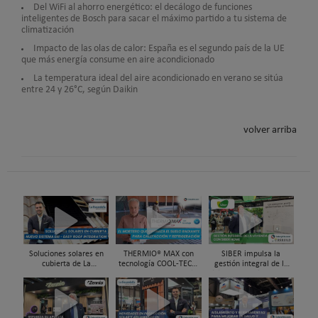
Del WiFi al ahorro energético: el decálogo de funciones
inteligentes de Bosch para sacar el máximo partido a tu sistema de
climatización
Impacto de las olas de calor: España es el segundo país de la UE
que más energía consume en aire acondicionado
La temperatura ideal del aire acondicionado en verano se sitúa
entre 24 y 26°C, según Daikin
volver arriba
Soluciones solares en
THERMIO® MAX con
SIBER impulsa la
cubierta de La
tecnología COOL-TEC®,
gestión integral de la
Escandella - Nuevo
el mortero que optimiza
vivienda con Siber Home
Sistema ERI, Easy Roof
el suelo radiante -
en REBUILD 2026
Integration
refrescante