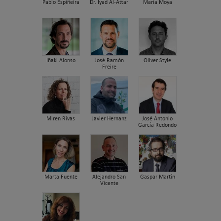
Pablo Espiñeira
Dr. Iyad Al-Attar
María Moya
Iñaki Alonso
José Ramón
Oliver Style
Freire
Miren Rivas
Javier Hernanz
José Antonio
García Redondo
Marta Fuente
Alejandro San
Gaspar Martín
Vicente