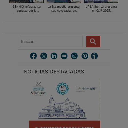
ZENNIO refuerza su
La Escandella presenta
URSA Ibérica presenta
apuesta por la
sus novedades en
en C&R 2025
industrialización en
cubiertas eficientes en
herramientas para
REBUILD 2026
REBUILD 2026
mejorar la salud y el
aislamiento en
conductos
B
u
s
c
a
r
NOTICIAS DESTACADAS
.
.
.