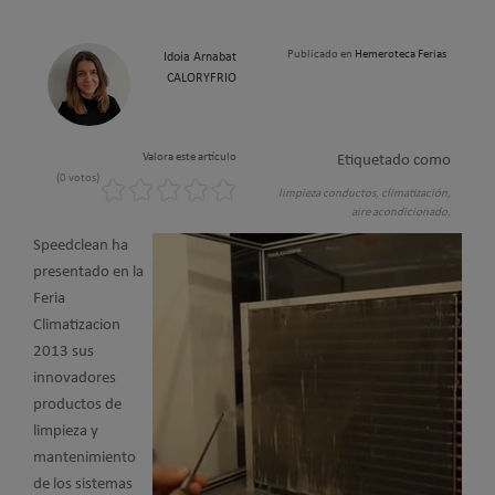
Publicado en
Hemeroteca Ferias
Idoia Arnabat
CALORYFRIO
Valora este artículo
Etiquetado como
(0 votos)
limpieza conductos,
climatización,
aire acondicionado,
Speedclean ha
presentado en la
Feria
Climatizacion
2013 sus
innovadores
productos de
limpieza y
mantenimiento
de los sistemas