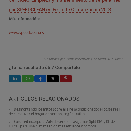
Ver vídeo: Limpieza y mantenimiento de serpentines
por SPEEDCLEAN en Feria de Climatizacion 2013
Más información:
www.speedclean.es
Modificado por última vez enLunes, 12 Enero 2015 14:00
¿Te ha resultado útil? Compártelo
ARTÍCULOS RELACIONADOS
Desmontando los mitos sobre el aire acondicionado: el coste real
de climatizar el hogar en verano, según Daikin
Eurofred incorpora WiFi de serie en las gamas Split KM y KL de
Fujitsu para una climatización más eficiente y cómoda