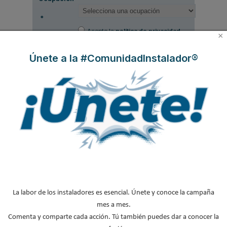
*
Acepto la
política de privacidad
.
×
Únete a la #ComunidadInstalador®
*
No soy un robot
Enviar
LO MÁS VISTO
La labor de los instaladores es esencial. Únete y conoce la campaña
mes a mes.
Comenta y comparte cada acción. Tú también puedes dar a conocer la
El precio del pellet vuelve a subir…