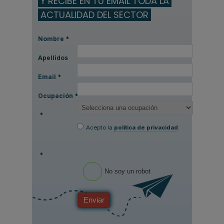
Y RECIBE EN TU EMAIL TODA LA
ACTUALIDAD DEL SECTOR
Nombre
*
Apellidos
Email
*
Ocupación
*
*
Acepto la
política de privacidad
.
*
No soy un robot
Enviar