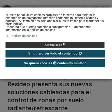
PRESUPUESTOS
❌
Nuestro portal utiliza cookies propias y de terceros para mejorar la
experiencia de navegación ofrecerte contenido multimedia (vídeos y
podcast). Si, también nos deja analizar nuestro tráfico para mantener tus
preferencias.
Recuerda que puedes cambiar la configuración u obtener más
información en la política de cookies.
La Liga de los
política de cookies.
Instaladores: Los Titanes
del Amperio (Episodio 3)
◮
Configuración
Si, quiero ver todo el contenido 😊
No quiero cookies 🙁 contenido limitado
Home
/
Secciones
/
Hemeroteca
Hemeroteca - caloryfrio.com
Resideo presenta sus nuevas
soluciones cableadas para el
control de zonas por suelo
radiante/refrescante