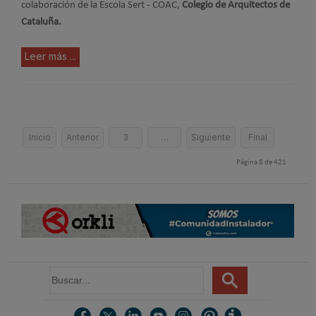
colaboración de la Escola Sert - COAC,
Colegio de Arquitectos de
Cataluña.
Leer más ...
Inicio
Anterior
3
…
Siguiente
Final
Página 8 de 421
B
u
s
c