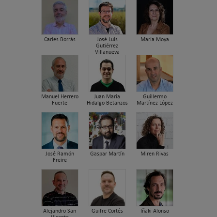
Carles Borrás
José Luis
María Moya
Gutiérrez
Villanueva
Manuel Herrero
Juan María
Guillermo
Fuerte
Hidalgo Betanzos
Martínez López
José Ramón
Gaspar Martín
Miren Rivas
Freire
Alejandro San
Guifre Cortés
Iñaki Alonso