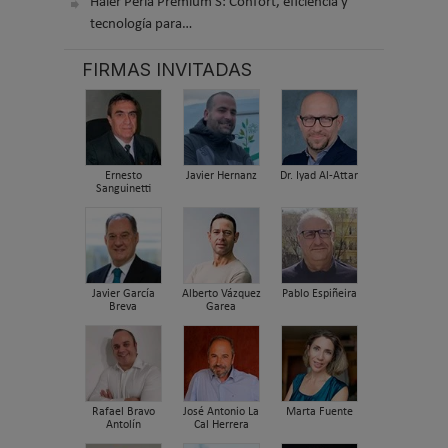
Haier Perla Premium S: Confort, eficiencia y
tecnología para…
FIRMAS INVITADAS
Ernesto
Javier Hernanz
Dr. Iyad Al-Attar
Sanguinetti
Javier García
Alberto Vázquez
Pablo Espiñeira
Breva
Garea
Rafael Bravo
José Antonio La
Marta Fuente
Antolín
Cal Herrera