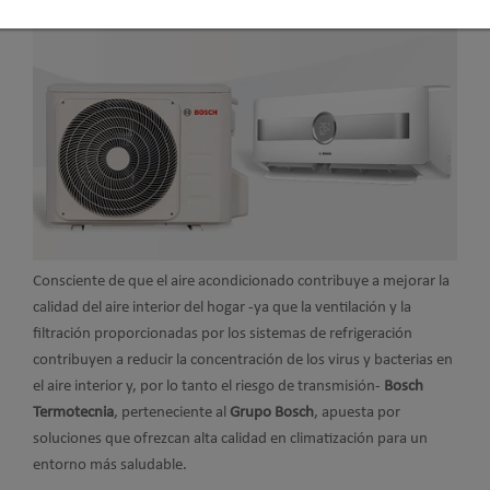
Consciente de que el aire acondicionado contribuye a mejorar la
calidad del aire interior del hogar -ya que la ventilación y la
filtración proporcionadas por los sistemas de refrigeración
contribuyen a reducir la concentración de los virus y bacterias en
el aire interior y, por lo tanto el riesgo de transmisión-
Bosch
Termotecnia
, perteneciente al
Grupo Bosch
, apuesta por
soluciones que ofrezcan alta calidad en climatización para un
entorno más saludable.