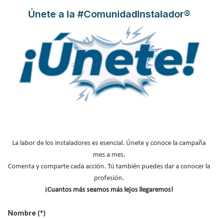
Climatización),
AEFYT
(Asociación de Empresas del Frío y sus
Únete a la #ComunidadInstalador®
Tecnologías)
y AFAR
(Asociación de Fabricantes Andaluces de
Refrigeración) el próximo viernes 26 de junio s
e conmemorará el
Día Mundial de la Refrigeración
.
Leer más ...
Las lanas minerales elevan sus
ventas a 2,9 millones de m3 en
2019
La labor de los instaladores es esencial. Únete y conoce la campaña
Miércoles, 24 Junio 2020 12:01
mes a mes.
Comenta y comparte cada acción. Tú también puedes dar a conocer la
profesión.
¡Cuantos más seamos más lejos llegaremos!
Nombre
(*)