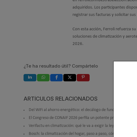
en ferroliconnuestraseleccion.aclonl
adquiridos. Los participantes disp
registrar sus facturas y solicitar sus
Con esta acción, Ferroli refuerza s
soluciones de climatización y aero
2026.
¿Te ha resultado útil? Compártelo
ARTÍCULOS RELACIONADOS
Del WiFi al ahorro energético: el decálogo de funciones intelig
El Congreso de CONAIF 2026 perfila un potente programa de po
Verifactu en climatización: qué le va a exigir la ley a tu prog
Bosch: la climatización del hogar, paso a paso, cómo se instal