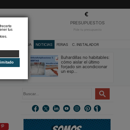
❌
PRESUPUESTOS
frecerte
ener tus
Pide tu presupuesto
kies.
CA
BAÑO Y AGUA
NOTICIAS
FERIAS
C. INSTALADOR
Buhardillas no habitables:
qué le va a
cómo aislar el último
limitado
u
forjado sin acondicionar
estión y…
un esp…
B
u
s
c
a
r
.
.