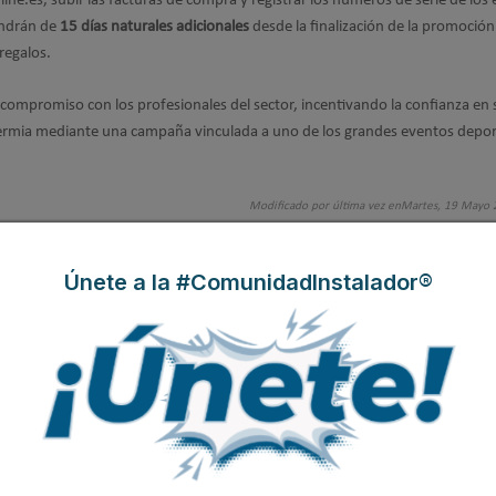
ine.es, subir las facturas de compra y registrar los números de serie de los
ondrán de
15 días naturales adicionales
desde la finalización de la promoción
 regalos.
u compromiso con los profesionales del sector, incentivando la confianza en 
termia mediante una campaña vinculada a uno de los grandes eventos depor
Modificado por última vez enMartes, 19 Mayo
Únete a la #ComunidadInstalador®
entes de Bosch para sacar el máximo partido a tu sistema de climatización
nencias técnicas
rama de gestión y cuándo [Guía Completa]
a cada sistema para garantizar su máximo rendimiento