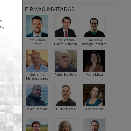
FIRMAS INVITADAS
er arriba
s.
ón.
José Ramón
José Antonio
Juan María
Freire
García Redondo
Hidalgo Betanzos
Guillermo
Pablo Espiñeira
María Moya
Martínez López
dora
nica
Javier Hernanz
Guifre Cortés
Marta Fuente