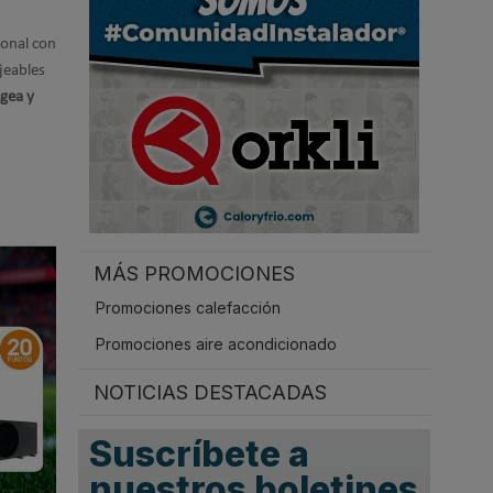
.
ional con
jeables
Egea y
MÁS PROMOCIONES
Promociones calefacción
Promociones aire acondicionado
NOTICIAS DESTACADAS
Suscríbete a
nuestros boletines