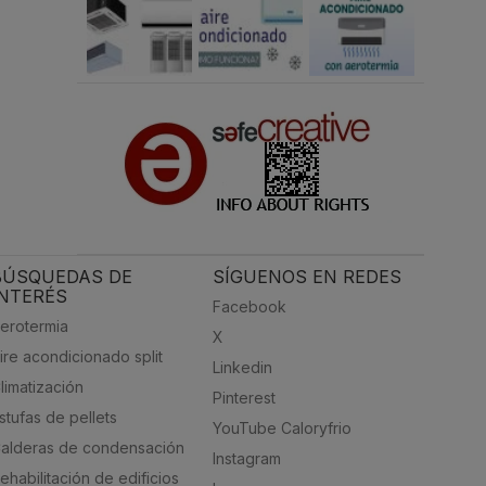
BÚSQUEDAS DE
SÍGUENOS EN REDES
INTERÉS
Facebook
erotermia
X
ire acondicionado split
Linkedin
limatización
Pinterest
stufas de pellets
YouTube Caloryfrio
alderas de condensación
Instagram
ehabilitación de edificios