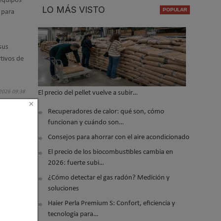
 equipos
LO MÁS VISTO
 para
sus
tivos de
El precio del pellet vuelve a subir…
 2026 09:38
×
Recuperadores de calor: qué son, cómo
funcionan y cuándo son…
Consejos para ahorrar con el aire acondicionado
El precio de los biocombustibles cambia en
2026: fuerte subi…
¿Cómo detectar el gas radón? Medición y
soluciones
Haier Perla Premium S: Confort, eficiencia y
tecnología para…