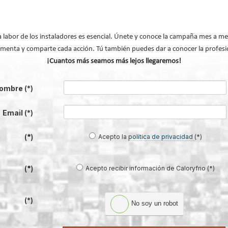
la transición energética en España
volv
a labor de los instaladores es esencial. Únete y conoce la campaña mes a me
menta y comparte cada acción. Tú también puedes dar a conocer la profesi
¡Cuantos más seamos más lejos llegaremos!
ombre
(*)
Email
(*)
Acepto la
política de privacidad
(*)
(*)
Acepto recibir información de Caloryfrio (*)
(*)
®: el sistema que convierte la
Lilu González: de FP Dual a embaja
en una infraestructura activa de
#ComunidadInstalador® | Mecatró
gestión del agua...
Industrial
(*)
No soy un robot