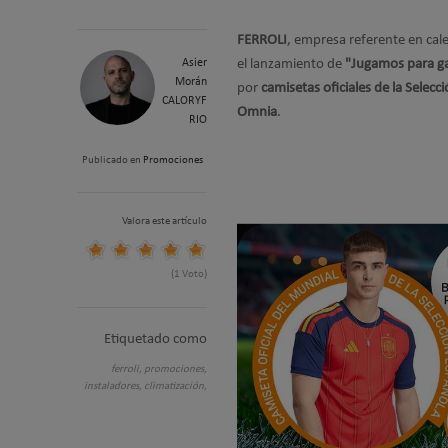
FERROLI
, empresa referente en cale
Asier
el lanzamiento de
"Jugamos para g
Morán
por
camisetas oficiales de la Selecc
CALORYF
Omnia
.
RIO
Publicado en
Promociones
Valora este artículo
(1 Voto)
Etiquetado como
ferroli,
promociones,
instaladores,
climatización,