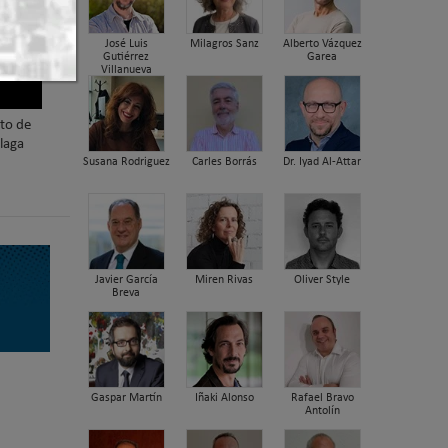
José Luis
Milagros Sanz
Alberto Vázquez
Gutiérrez
Garea
Villanueva
nto de
laga
Susana Rodriguez
Carles Borrás
Dr. Iyad Al-Attar
Javier García
Miren Rivas
Oliver Style
Breva
Gaspar Martín
Iñaki Alonso
Rafael Bravo
Antolín