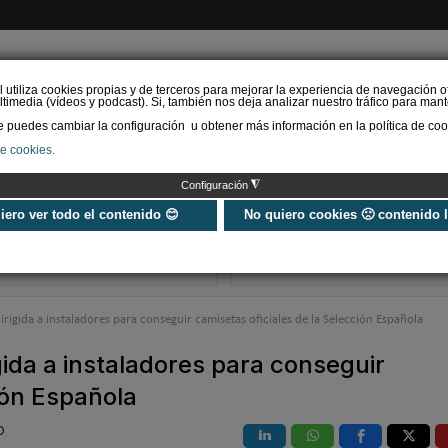
l utiliza cookies propias y de terceros para mejorar la experiencia de navegación o
timedia (vídeos y podcast). Si, también nos deja analizar nuestro tráfico para mant
puedes cambiar la configuración u obtener más información en la política de coo
de cookies.
AS RENOVABLES
CALEFACCIÓN
REFRIGERACIÓN
EFICIENCIA ENERGÉTI
◮
Configuración
Universo Aniversario - Un
Verifactu en
año, muchos momentos
climatización: 
uiero ver todo el contenido 😊
No quiero cookies 🙁 contenido 
exigir la ley a t
programa de g
rigida a instaladores para conseguir camisetas oficiales de la Selección Española
gida a instaladores para conseguir
ión Española
O