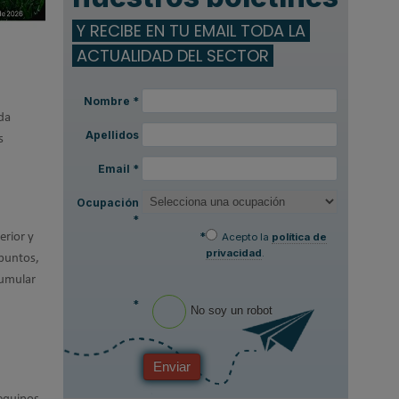
Y RECIBE EN TU EMAIL TODA LA
ACTUALIDAD DEL SECTOR
Nombre
*
ida
Apellidos
s
Email
*
Ocupación
*
*
Acepto la
política de
erior y
privacidad
.
 puntos,
cumular
*
No soy un robot
Enviar