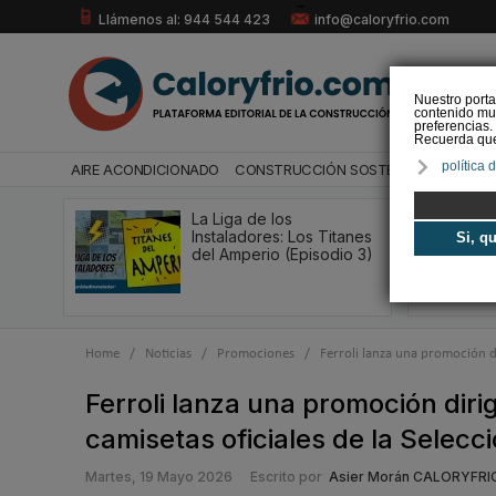
Llámenos al: 944 544 423
info@caloryfrio.com
Nuestro porta
contenido mul
preferencias.
Recuerda que 
política 
AIRE ACONDICIONADO
CONSTRUCCIÓN SOSTENIBLE
ENERGÍ
La Liga de los
Instaladores: Los Titanes
Si, q
del Amperio (Episodio 3)
Home
/
Noticias
/
Promociones
/
Ferroli lanza una promoción di
Ferroli lanza una promoción diri
camisetas oficiales de la Selecc
Martes, 19 Mayo 2026
Escrito por
Asier Morán CALORYFRI