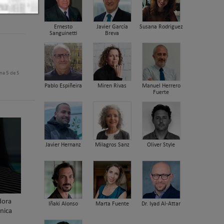
Ernesto
Javier García
Susana Rodriguez
Sanguinetti
Breva
na 5 de 5
Pablo Espiñeira
Miren Rivas
Manuel Herrero
Fuerte
Javier Hernanz
Milagros Sanz
Oliver Style
dora
Iñaki Alonso
Marta Fuente
Dr. Iyad Al-Attar
nica