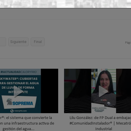
5
Siguiente
Final
Pági
®: el sistema que convierte la
Lilu González: de FP Dual a embaja
en una infraestructura activa de
#ComunidadInstalador® | Mecatró
gestión del agua...
Industrial