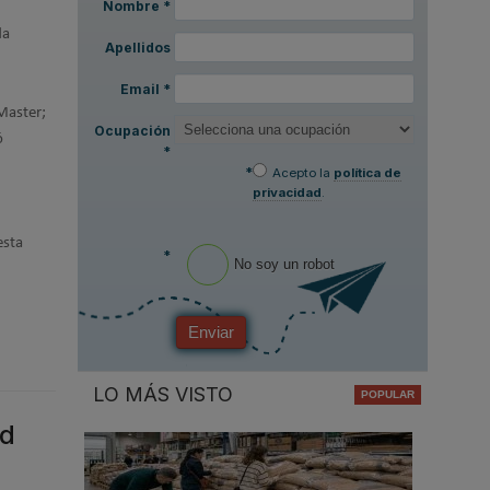
Nombre
*
da
Apellidos
Email
*
 Master;
Ocupación
ó
*
*
Acepto la
política de
privacidad
.
esta
*
No soy un robot
Enviar
LO MÁS VISTO
ad