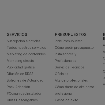
SERVICIOS
PRESUPUESTOS
Suscripción a noticias
Pide Presupuesto
A
Todos nuestros servicios
Cómo pedir presupuesto
A
Marketing de contenidos
Instaladores y
C
Marketing directo
Profesionales
E
Publicidad gráfica
Servicios Técnicos
C
Difusión en RRSS
Oficiales
R
Boletines de Actualidad
Alta de profesionales
V
Pack Adhesión
Cómo darte de alta como
#ComunidadInstalador
profesional
Guías Descargables
Casos de éxito