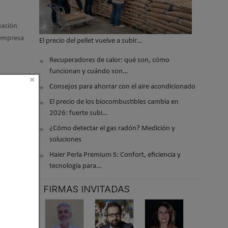
uación
 empresa
El precio del pellet vuelve a subir…
Recuperadores de calor: qué son, cómo
funcionan y cuándo son…
×
ión, que
Consejos para ahorrar con el aire acondicionado
a a la
El precio de los biocombustibles cambia en
2026: fuerte subi…
¿Cómo detectar el gas radón? Medición y
soluciones
Haier Perla Premium S: Confort, eficiencia y
tecnología para…
FIRMAS INVITADAS