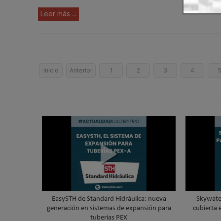
Leer más ...
Inicio
Anterior
1
2
3
4
EasySTH de Standard Hidráulica: nueva
Skywater
generación en sistemas de expansión para
cubierta 
tuberías PEX