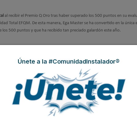
tal
al recibir el Premio Q Oro tras haber superado los 500 puntos en su eval
lidad Total EFQM. De esta manera, Ega Master se ha convertido en la única
de los 500 puntos y que ha recibido tan preciado galardón este año.
 por
Ega Master
hace 10 años en la mejora continua de sus Sistemas de Gest
nvirtiéndose también en la primera empresa de su sector en hacerse acreedor
Únete a la #ComunidadInstalador®
er