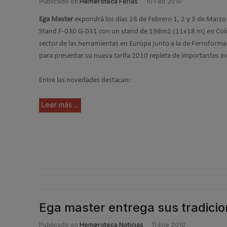
Publicado en
Hemeroteca Ferias
10 Feb 2010
Ega Master
expondrá los días 28 de Febrero 1, 2 y 3 de Marzo
Stand F-030 G-031 con un stand de 198m2 (11x18 m) en Colon
sector de las herramientas en Europa junto a la de Ferroforma
para presentar su nueva tarifa 2010 repleta de importantes i
Entre las novedades destacan:
Leer más ...
Ega master entrega sus tradicio
Publicado en
Hemeroteca Noticias
11 Ene 2010