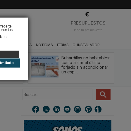
❌
PRESUPUESTOS
frecerte
ener tus
Pide tu presupuesto
kies.
CA
BAÑO Y AGUA
NOTICIAS
FERIAS
C. INSTALADOR
Buhardillas no habitables:
qué le va a
cómo aislar el último
limitado
u
forjado sin acondicionar
estión y…
un esp…
B
u
s
c
a
r
.
.