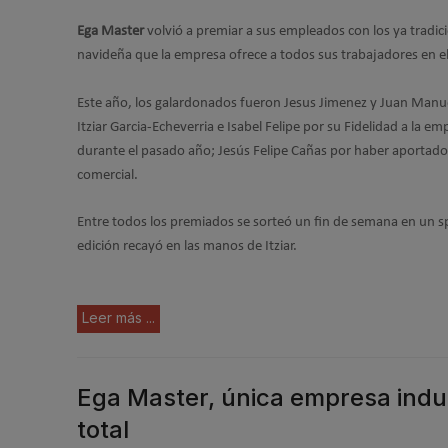
Ega Master
volvió a premiar a sus empleados con los ya tradic
navideña que la empresa ofrece a todos sus trabajadores en el 
Este año, los galardonados fueron Jesus Jimenez y Juan Manue
Itziar Garcia-Echeverria e Isabel Felipe por su Fidelidad a la 
durante el pasado año; Jesús Felipe Cañas por haber aportado 
comercial.
Entre todos los premiados se sorteó un fin de semana en un s
edición recayó en las manos de Itziar.
Leer más ...
Ega Master, única empresa indust
total