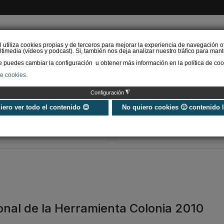
l utiliza cookies propias y de terceros para mejorar la experiencia de navegación o
timedia (vídeos y podcast). Si, también nos deja analizar nuestro tráfico para mant
puedes cambiar la configuración u obtener más información en la política de coo
de cookies.
AS RENOVABLES
CALEFACCIÓN
REFRIGERACIÓN
EFICIENCIA ENERGÉTI
◮
Configuración
Universo Aniversario - Un
Verifactu en
año, muchos momentos
climatización: 
uiero ver todo el contenido 😊
No quiero cookies 🙁 contenido 
exigir la ley a t
programa de g
ional de la Herramienta Colonia 2010