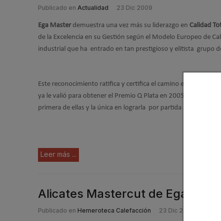
Publicado en
Actualidad
23 Dic 2009
Ega Master
demuestra una vez más su liderazgo en
Calidad To
de la Excelencia en su Gestión según el Modelo Europeo de Ca
industrial que ha entrado en tan prestigioso y elitista grupo 
Este reconocimiento ratifica y certifica el camino emprendido
ya le valió para obtener el Premio Q Plata en 2005 y 2008, co
primera de ellas y la única en lograrla por partida doble.
Leer más ...
Alicates Mastercut de Ega Mast
Publicado en
Hemeroteca Calefacción
23 Dic 2009