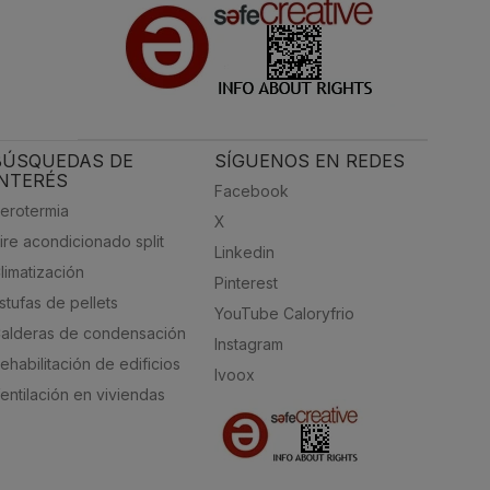
BÚSQUEDAS DE
SÍGUENOS EN REDES
INTERÉS
Facebook
erotermia
X
ire acondicionado split
Linkedin
limatización
Pinterest
stufas de pellets
YouTube Caloryfrio
alderas de condensación
Instagram
ehabilitación de edificios
Ivoox
entilación en viviendas