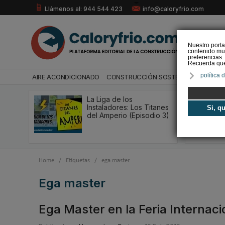
Llámenos al: 944 544 423
info@caloryfrio.com
Nuestro porta
contenido mul
preferencias.
Recuerda que 
política 
AIRE ACONDICIONADO
CONSTRUCCIÓN SOSTENIBLE
ENERGÍ
La Liga de los
Instaladores: Los Titanes
Si, q
del Amperio (Episodio 3)
Home
/
Etiquetas
/
ega master
ega master
Ega Master en la Feria Internac