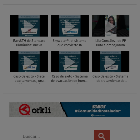
EasySTH de Standard
Skywater®: el sistema
Lilu González: de FP
Hidráulica: nueva
que convierte la
Dual a embajadora
generación en sistemas
cubierta en una
#ComunidadInstalador®
de expansión para
infraestructura activa de
| Mecatrónica Industrial
tuberías PEX
gestión del agua...
Caso de éxito - Siete
Caso de éxito - Sistema
Caso de éxito - Sistema
apartamentos, una
de evacuación de humos
de tratamiento de
decisión: instalación de
de grupos electrógenos
aguas residuales en un
ACS confortable, flexible
en una fábrica de vidrios
hotel de Málaga
y pens...
e...
B
u