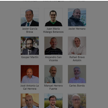
María Moya
Susana Rodriguez
Guifre Cortés
Javier García
Juan María
Javier Hernanz
Breva
Hidalgo Betanzos
Gaspar Martín
Alejandro San
Rafael Bravo
Vicente
Antolín
José Antonio La
Manuel Herrero
Carles Borrás
Cal Herrera
Fuerte