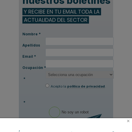
nuestros boletines
Y RECIBE EN TU EMAIL TODA LA
ACTUALIDAD DEL SECTOR
Nombre
*
Apellidos
Email
*
Ocupación
*
*
Acepto la
política de privacidad
.
*
No soy un robot
×
Enviar