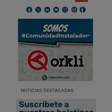
s
c
a
r
.
.
.
NOTICIAS DESTACADAS
Suscríbete a