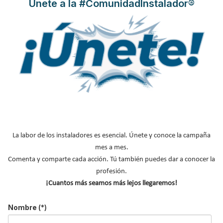
Únete a la #ComunidadInstalador®
LO MÁS VISTO
El precio del pellet vuelve a subir…
La labor de los instaladores es esencial. Únete y conoce la campaña
Recuperadores de calor: qué son, cómo
mes a mes.
funcionan y cuándo son…
Comenta y comparte cada acción. Tú también puedes dar a conocer la
Consejos para ahorrar con el aire
profesión.
acondicionado
¡Cuantos más seamos más lejos llegaremos!
El precio de los biocombustibles cambia en
2026: fuerte subi…
Nombre
(*)
¿Cómo detectar el gas radón? Medición y