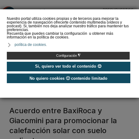
PRESUPUESTOS
❌
Nuestro portal utiliza cookies propias y de terceros para mejorar la
experiencia de navegación ofrecerte contenido multimedia (vídeos y
podcast). Si, también nos deja analizar nuestro tráfico para mantener tus
preferencias.
Recuerda que puedes cambiar la configuración u obtener más
información en la política de cookies.
La Liga de los
política de cookies.
Instaladores: Los Titanes
del Amperio (Episodio 3)
◮
Configuración
Si, quiero ver todo el contenido 😊
No quiero cookies 🙁 contenido limitado
Home
/
Etiquetas
/
giacomini
giacomini
Acuerdo entre BaxiRoca y
Giacomini para promocionar la
calefacción solar con suelo