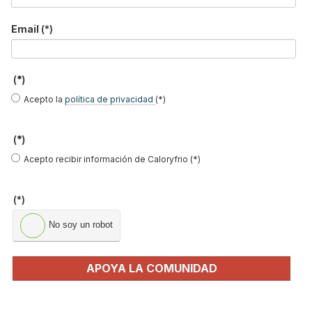
soluciones
Email
(*)
Haier Perla Premium S: Confort, eficiencia y
tecnología para…
FIRMAS INVITADAS
(*)
Acepto la
política de privacidad
(*)
(*)
Dr. Iyad Al-Attar
Ernesto
Oliver Style
Acepto recibir información de Caloryfrio (*)
Sanguinetti
(*)
No soy un robot
Milagros Sanz
Miren Rivas
José Ramón
Freire
APOYA LA COMUNIDAD