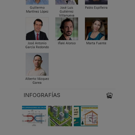
Guillermo
José Luis
Pablo Espiñeira
Martínez López
Gutiérrez
Villanueva
José Antonio
Iñaki Alonso
Marta Fuente
García Redondo
Alberto Vázquez
Garea
INFOGRAFÍAS