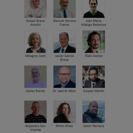
Rafael Bravo
Manuel Herrero
Juan María
Antolín
Fuerte
Hidalgo Betanzos
Milagros Sanz
Javier García
Iñaki Alonso
Breva
Carles Borrás
Dr. Iyad Al-Attar
Gaspar Martín
Alejandro San
Miren Rivas
Javier Hernanz
Vicente