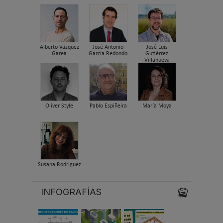
Alberto Vázquez
José Antonio
José Luis
Garea
García Redondo
Gutiérrez
Villanueva
Oliver Style
Pablo Espiñeira
María Moya
Susana Rodriguez
INFOGRAFÍAS