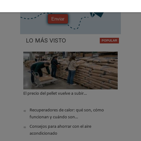
No soy un robot
Enviar
LO MÁS VISTO
El precio del pellet vuelve a subir…
Recuperadores de calor: qué son, cómo
funcionan y cuándo son…
Consejos para ahorrar con el aire
acondicionado