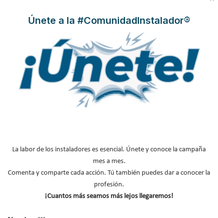
Únete a la #ComunidadInstalador®
MÁS SOBRE GRIFERÍA
Grifo termostático
Grifos de diseño
Grifos de baño
La labor de los instaladores es esencial. Únete y conoce la campaña
Grifos de ducha
mes a mes.
Grifería electrónica
Comenta y comparte cada acción. Tú también puedes dar a conocer la
profesión.
Instaladores fontaneros
¡Cuantos más seamos más lejos llegaremos!
NOTICIAS DESTACADAS