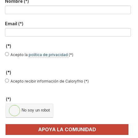
Nombre
(*)
Suscríbete a
nuestros boletines
Email
(*)
Y RECIBE EN TU EMAIL TODA LA
ACTUALIDAD DEL SECTOR
(*)
Acepto la
política de privacidad
(*)
Nombre
*
Apellidos
(*)
Email
*
Acepto recibir información de Caloryfrio (*)
Ocupación
*
(*)
*
No soy un robot
Acepto la
política de privacidad
.
*
APOYA LA COMUNIDAD