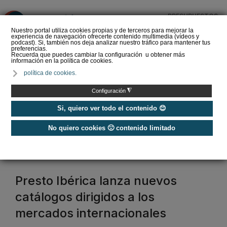
PRESUPUESTOS
❌
Nuestro portal utiliza cookies propias y de terceros para mejorar la
experiencia de navegación ofrecerte contenido multimedia (vídeos y
podcast). Si, también nos deja analizar nuestro tráfico para mantener tus
preferencias.
Recuerda que puedes cambiar la configuración u obtener más
información en la política de cookies.
Grifería y espacio ducha
política de cookies.
en 2026: integración y
minimalismo en Casa
◮
Configuración
Decor
Si, quiero ver todo el contenido 😊
No quiero cookies 🙁 contenido limitado
Home
/
Grifos de diseño
grifos de diseno
Presto Ibérica lanza nuevos
catálogos dirigidos a los
mercados internacionales