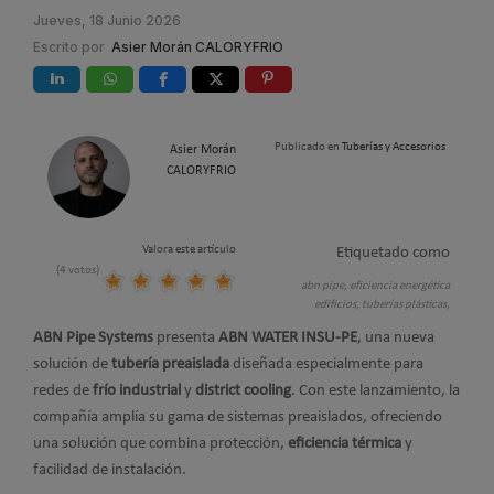
Jueves, 18 Junio 2026
Escrito por
Asier Morán CALORYFRIO
Publicado en
Tuberías y Accesorios
Asier Morán
CALORYFRIO
Valora este artículo
Etiquetado como
(4 votos)
abn pipe,
eficiencia energética
edificios,
tuberías plásticas,
ABN Pipe Systems
presenta
ABN WATER INSU-PE
, una nueva
solución de
tubería preaislada
diseñada especialmente para
redes de
frío industrial
y
district cooling
. Con este lanzamiento, la
compañía amplía su gama de sistemas preaislados, ofreciendo
una solución que combina protección,
eficiencia térmica
y
facilidad de instalación.