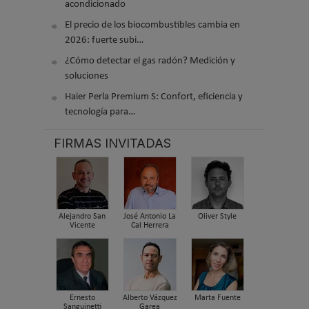
acondicionado
El precio de los biocombustibles cambia en
2026: fuerte subi…
¿Cómo detectar el gas radón? Medición y
soluciones
Haier Perla Premium S: Confort, eficiencia y
tecnología para…
FIRMAS INVITADAS
Alejandro San
José Antonio La
Oliver Style
Vicente
Cal Herrera
Ernesto
Alberto Vázquez
Marta Fuente
Sanguinetti
Garea