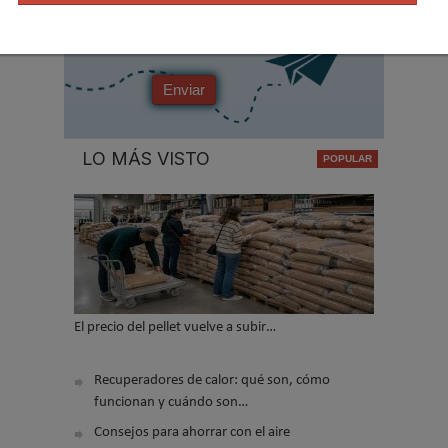
No soy un robot
Enviar
LO MÁS VISTO
El precio del pellet vuelve a subir…
Recuperadores de calor: qué son, cómo
funcionan y cuándo son…
Consejos para ahorrar con el aire