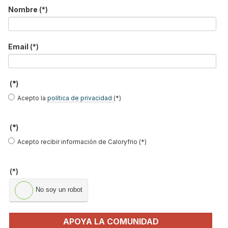
NOTICIAS DESTACADAS
Nombre
(*)
Suscríbete a
nuestros boletines
Email
(*)
Y RECIBE EN TU EMAIL TODA LA
ACTUALIDAD DEL SECTOR
(*)
Acepto la
política de privacidad
(*)
Nombre
*
(*)
Apellidos
Acepto recibir información de Caloryfrio (*)
Email
*
Ocupación
*
(*)
*
No soy un robot
Acepto la
política de privacidad
.
APOYA LA COMUNIDAD
*