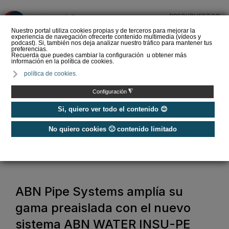
PRESUPUESTOS
❌
Nuestro portal utiliza cookies propias y de terceros para mejorar la
experiencia de navegación ofrecerte contenido multimedia (vídeos y
podcast). Si, también nos deja analizar nuestro tráfico para mantener tus
preferencias.
Recuerda que puedes cambiar la configuración u obtener más
información en la política de cookies.
El sector del baño se
política de cookies.
convierte en el gran
reclamo del estreno de
◮
Configuración
360 by Cevisam…
Si, quiero ver todo el contenido 😊
No quiero cookies 🙁 contenido limitado
Home
/
Baño y agua
/
Tuberías y accesorios
/
ABN Pipe Systems amplía su gama preaislada con el nuevo sistema ABN
WATER INSU-PE
ABN Pipe Systems amplía su
gama preaislada con el nuevo
sistema ABN WATER INSU-PE