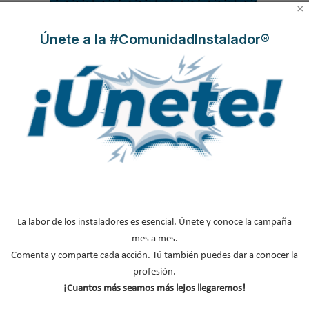
×
.
.
Únete a la #ComunidadInstalador®
.
MÁS SOBRE TUBERÍA
Tubería multicapa
La labor de los instaladores es esencial. Únete y conoce la campaña
mes a mes.
Tubería polietileno
Comenta y comparte cada acción. Tú también puedes dar a conocer la
Press fitting
profesión.
Instaladores fontaneros
¡Cuantos más seamos más lejos llegaremos!