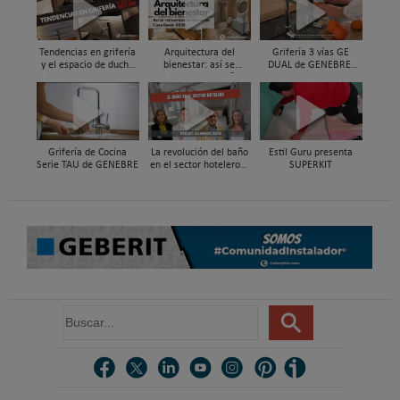
Tendencias en grifería
Arquitectura del
Grifería 3 vías GE
y el espacio de ducha
bienestar: así se
DUAL de GENEBRE,
vistas en Casa Decor
reinventan los baños
compatible con
2026
en Casa Decor 2026
sistemas de filtrado de
agua y ósmosis
Grifería de Cocina
La revolución del baño
Estil Guru presenta
Serie TAU de GENEBRE
en el sector hotelero |
SUPERKIT
Pulso al Mercado
B
u
s
c
a
r