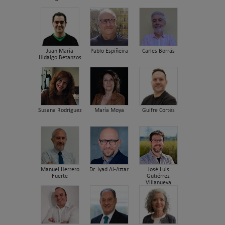
Juan María
Pablo Espiñeira
Carles Borrás
Hidalgo Betanzos
Susana Rodriguez
María Moya
Guifre Cortés
Manuel Herrero
Dr. Iyad Al-Attar
José Luis
Fuerte
Gutiérrez
Villanueva