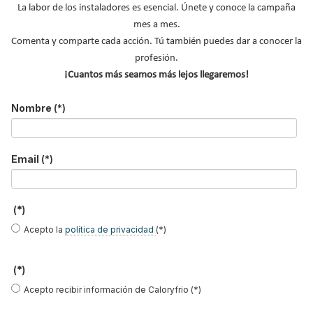
La labor de los instaladores es esencial. Únete y conoce la campaña
Fontanería, Calefacción y Aire Comprimido
.
Familia Alpex: Alpex
mes a mes.
Plus, Alpex L y Turatec.
Comenta y comparte cada acción. Tú también puedes dar a conocer la
Leer más ...
profesión.
¡Cuantos más seamos más lejos llegaremos!
Eliminación de ruidos en la
Nombre
(*)
gestión de aguas residuales
domésticas Raupiano Light de
Email
(*)
Rehau
Publicado en
Tuberías y Accesorios
09 Ene 2014
(*)
Acepto la
política de privacidad
(*)
(*)
Acepto recibir información de Caloryfrio (*)