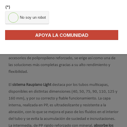
(*)
No soy un robot
Reahu
ha desarrollado Raupiano Light, un
sistema de
APOYA LA COMUNIDAD
canalización
para la evacuación de aguas residuales domésticas
con excelentes propiedades fonoabsorbentes. Este innovador
sistema, compuesto por tubos multicapas y una amplia gama de
accesorios de polipropileno reforzado, se erige así como una de
las soluciones más completas gracias a su alto rendimiento y
flexibilidad.
El
sistema Raupiano Light
destaca por los tubos multicapas,
disponibles en distintas dimensiones (40, 50, 75, 90, 110, 125 y
160 mm), y por su correcto y fiable funcionamiento. La capa
interna, realizada en PP, es ultradeslizante y resistente a la
abrasión, con lo que se mejora el paso de los fluidos en el interior
del tubo y se evita la acumulación de suciedad e incrustaciones.
La intermedia, de PP rígido reforzado con mineral,
absorbe los