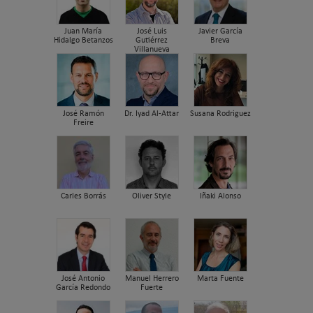
Juan María
José Luis
Javier García
Hidalgo Betanzos
Gutiérrez
Breva
Villanueva
José Ramón
Dr. Iyad Al-Attar
Susana Rodriguez
Freire
Carles Borrás
Oliver Style
Iñaki Alonso
José Antonio
Manuel Herrero
Marta Fuente
García Redondo
Fuerte