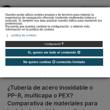
PRESUPUESTOS
❌
Nuestro portal utiliza cookies propias y de terceros para mejorar la
experiencia de navegación ofrecerte contenido multimedia (vídeos y
podcast). Si, también nos deja analizar nuestro tráfico para mantener tus
preferencias.
Recuerda que puedes cambiar la configuración u obtener más
información en la política de cookies.
El sector del baño se
política de cookies.
convierte en el gran
reclamo del estreno de
◮
Configuración
360 by Cevisam…
Si, quiero ver todo el contenido 😊
No quiero cookies 🙁 contenido limitado
Home
/
Tubería multicapa
tubo multicapa
¿Tubería de acero inoxidable o
PP-R, multicapa o PEX?
Comparativa de materiales para