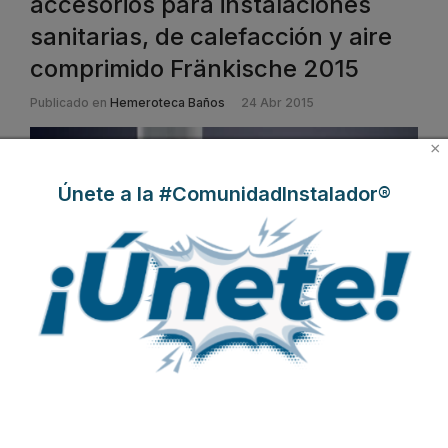
accesorios para instalaciones
sanitarias, de calefacción y aire
comprimido Fränkische 2015
Publicado en
Hemeroteca Baños
24 Abr 2015
×
Únete a la #ComunidadInstalador®
El nuevo
catálogo comercial Sistemas de
Fränkische 2015
incluye
todas las novedades en sus
s
istemas tubería plástica multicapa y
accesorios Pusch Fit y Press Fiting para instalaciones de