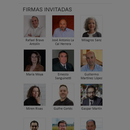
FIRMAS INVITADAS
Rafael Bravo
José Antonio La
Milagros Sanz
Antolín
Cal Herrera
María Moya
Ernesto
Guillermo
Sanguinetti
Martínez López
Miren Rivas
Guifre Cortés
Gaspar Martín