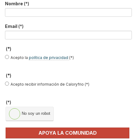
Nombre
(*)
No soy un robot
Enviar
Email
(*)
LO MÁS VISTO
(*)
Acepto la
política de privacidad
(*)
(*)
Acepto recibir información de Caloryfrio (*)
El precio del pellet vuelve a subir…
(*)
No soy un robot
Recuperadores de calor: qué son, cómo
funcionan y cuándo son…
Consejos para ahorrar con el aire
APOYA LA COMUNIDAD
acondicionado