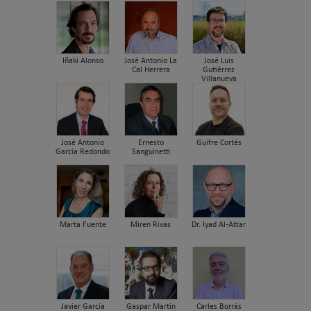
Iñaki Alonso
José Antonio La
José Luis
Cal Herrera
Gutiérrez
Villanueva
José Antonio
Ernesto
Guifre Cortés
García Redondo
Sanguinetti
Marta Fuente
Miren Rivas
Dr. Iyad Al-Attar
Javier García
Gaspar Martín
Carles Borrás