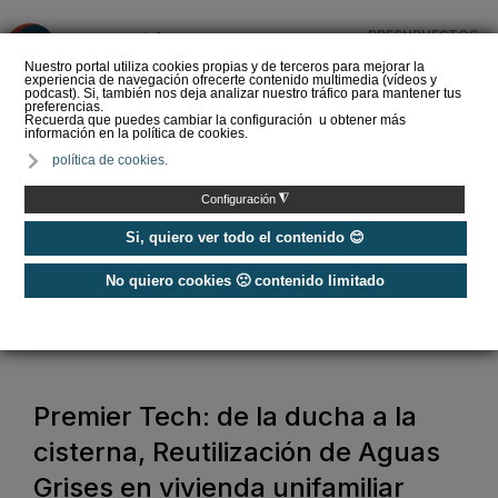
PRESUPUESTOS
❌
Nuestro portal utiliza cookies propias y de terceros para mejorar la
experiencia de navegación ofrecerte contenido multimedia (vídeos y
podcast). Si, también nos deja analizar nuestro tráfico para mantener tus
preferencias.
Recuerda que puedes cambiar la configuración u obtener más
información en la política de cookies.
Grifería y espacio ducha
política de cookies.
en 2026: integración y
minimalismo en Casa
◮
Configuración
Decor
Si, quiero ver todo el contenido 😊
No quiero cookies 🙁 contenido limitado
Home
/
Baño y agua
/
Premier Tech: de la ducha a la cisterna, Reutilización de Aguas Grises en
vivienda unifamiliar
Premier Tech: de la ducha a la
cisterna, Reutilización de Aguas
Grises en vivienda unifamiliar