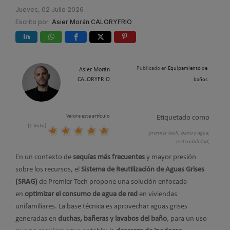
Jueves, 02 Julio 2026
Escrito por
Asier Morán CALORYFRIO
Publicado en
Equipamiento de
Asier Morán
CALORYFRIO
baños
Valora este artículo
Etiquetado como
(1 Voto)
premier tech,
bano y agua,
sostenibilidad,
En un contexto de
sequías más frecuentes
y mayor presión
sobre los recursos, el
Sistema de Reutilización de Aguas Grises
(SRAG)
de Premier Tech propone una solución enfocada
en
optimizar el consumo de agua de red
en viviendas
unifamiliares. La base técnica es aprovechar aguas grises
generadas en
duchas, bañeras y lavabos del baño
, para un uso