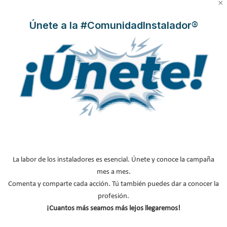
×
Suscríbete a
Únete a la #ComunidadInstalador®
nuestros boletines
Y RECIBE EN TU EMAIL TODA LA
ACTUALIDAD DEL SECTOR
Nombre
*
Apellidos
Email
*
Ocupación
*
La labor de los instaladores es esencial. Únete y conoce la campaña
mes a mes.
*
Comenta y comparte cada acción. Tú también puedes dar a conocer la
Acepto la
política de privacidad
.
profesión.
¡Cuantos más seamos más lejos llegaremos!
*