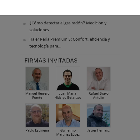
El precio de los biocombustibles cambia en
2026: fuerte subi…
¿Cómo detectar el gas radón? Medición y
soluciones
Haier Perla Premium S: Confort, eficiencia y
tecnología para…
FIRMAS INVITADAS
Manuel Herrero
Juan María
Rafael Bravo
Fuerte
Hidalgo Betanzos
Antolín
Pablo Espiñeira
Guillermo
Javier Hernanz
Martínez López