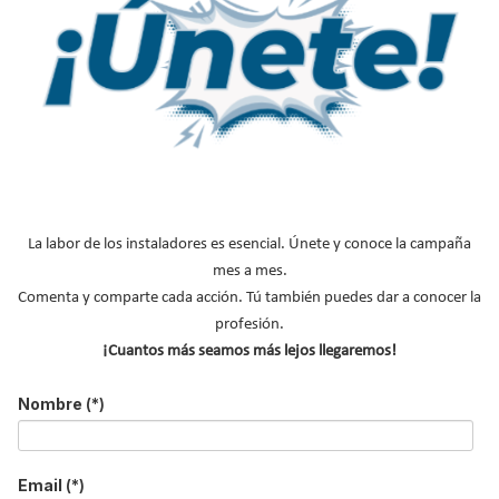
Leer más ...
Las 10 ventajas principales de la
Aerotermia frente a las calderas
convencionales
Publicado en
Calderas
22 Jul 2014
La labor de los instaladores es esencial. Únete y conoce la campaña
mes a mes.
Comenta y comparte cada acción. Tú también puedes dar a conocer la
profesión.
¡Cuantos más seamos más lejos llegaremos!
Nombre
(*)
Email
(*)