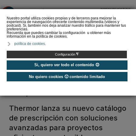
PRESUPUESTOS
❌
Nuestro portal utiliza cookies propias y de terceros para mejorar la
experiencia de navegación ofrecerte contenido multimedia (vídeos y
podcast). Si, también nos deja analizar nuestro tráfico para mantener tus
preferencias.
Recuerda que puedes cambiar la configuración u obtener más
información en la política de cookies.
La Liga de los
política de cookies.
Instaladores: Los Titanes
del Amperio (Episodio 3)
◮
Configuración
Si, quiero ver todo el contenido 😊
No quiero cookies 🙁 contenido limitado
Home
/
Etiquetas
/
groupe atlantic
groupe atlantic
Thermor lanza su nuevo catálogo
de prescripción con soluciones
avanzadas para proyectos