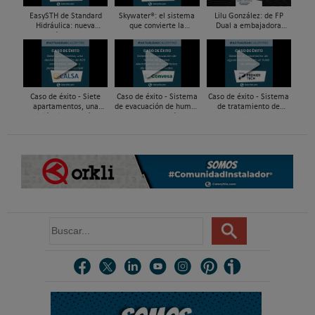
EasySTH de Standard
Skywater®: el sistema
Lilu González: de FP
Hidráulica: nueva
que convierte la
Dual a embajadora
generación en sistemas
cubierta en una
#ComunidadInstalador®
de expansión para
infraestructura activa de
| Mecatrónica Industrial
tuberías PEX
gestión del agua...
Caso de éxito - Siete
Caso de éxito - Sistema
Caso de éxito - Sistema
apartamentos, una
de evacuación de humos
de tratamiento de
decisión: instalación de
de grupos electrógenos
aguas residuales en un
ACS confortable, flexible
en una fábrica de vidrios
hotel de Málaga
y pens...
e...
B
u
s
c
a
r
.