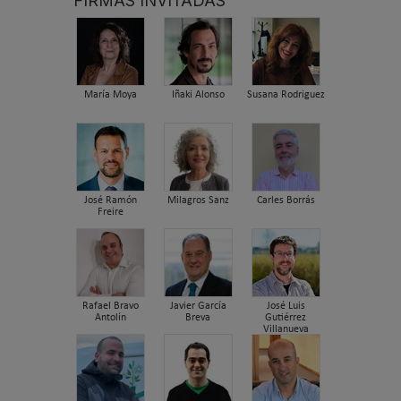
FIRMAS INVITADAS
María Moya
Iñaki Alonso
Susana Rodriguez
José Ramón
Milagros Sanz
Carles Borrás
Freire
Rafael Bravo
Javier García
José Luis
Antolín
Breva
Gutiérrez
Villanueva