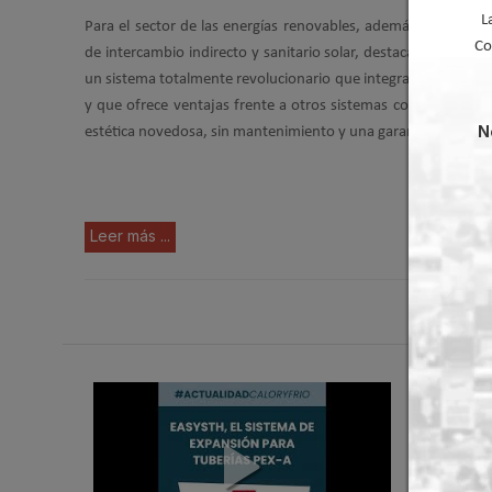
L
Para el sector de las energías renovables, además de grupos h
Co
de intercambio indirecto y sanitario solar, destaca el
sistema 
un sistema totalmente revolucionario que integra todos los el
y que ofrece ventajas frente a otros sistemas como: autonomí
N
estética novedosa, sin mantenimiento y una garantía de 5 año
Leer más ...