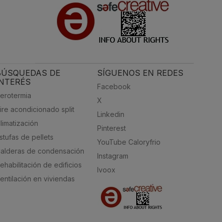
BÚSQUEDAS DE
SÍGUENOS EN REDES
INTERÉS
Facebook
erotermia
X
ire acondicionado split
Linkedin
limatización
Pinterest
stufas de pellets
YouTube Caloryfrio
alderas de condensación
Instagram
ehabilitación de edificios
Ivoox
entilación en viviendas