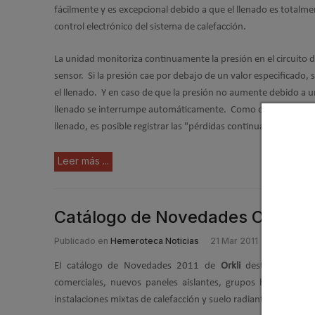
fácilmente y es excepcional debido a que el llenado es totalm
control electrónico del sistema de calefacción.
La unidad monitoriza continuamente la presión en el circuito 
sensor. Si la presión cae por debajo de un valor especificado, s
el llenado. Y en caso de que la presión no aumente debido a un
llenado se interrumpe automáticamente. Como otro sensor re
llenado, es posible registrar las "pérdidas continuas" del siste
Leer más ...
Catálogo de Novedades Orkli 20
Publicado en
Hemeroteca Noticias
21 Mar 2011
El catálogo de Novedades 2011 de
Orkli
destaca los sis
comerciales, nuevos paneles aislantes, grupos hidráulicos, 
instalaciones mixtas de calefacción y suelo radiante-refrescant