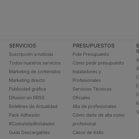
SERVICIOS
PRESUPUESTOS
Suscripción a noticias
Pide Presupuesto
A
Todos nuestros servicios
Cómo pedir presupuesto
A
Marketing de contenidos
Instaladores y
C
Marketing directo
Profesionales
E
Publicidad gráfica
Servicios Técnicos
C
Difusión en RRSS
Oficiales
R
Boletines de Actualidad
Alta de profesionales
V
Pack Adhesión
Cómo darte de alta como
#ComunidadInstalador
profesional
Guías Descargables
Casos de éxito