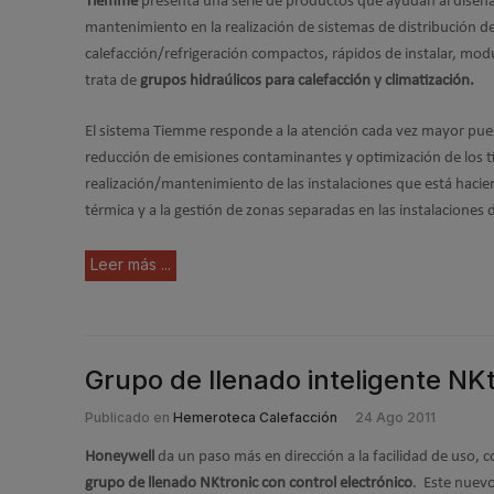
Tiemme
presenta una serie de productos que ayudan al diseñad
mantenimiento en la realización de sistemas de distribución d
calefacción/refrigeración compactos, rápidos de instalar, mod
trata de
grupos hidraúlicos para calefacción y climatización.
El sistema Tiemme responde a la atención cada vez mayor pues
reducción de emisiones contaminantes y optimización de los 
realización/mantenimiento de las instalaciones que está hacien
térmica y a la gestión de zonas separadas en las instalaciones 
Leer más ...
Grupo de llenado inteligente NK
Publicado en
Hemeroteca Calefacción
24 Ago 2011
Honeywell
da un paso más en dirección a la facilidad de uso, 
grupo de llenado NKtronic con control electrónico
. Este nuevo