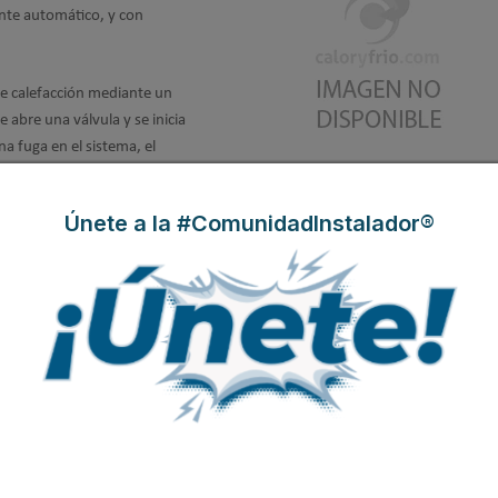
ente automático, y con
de calefacción mediante un
e abre una válvula y se inicia
a fuga en el sistema, el
gistra el volumen de cada
ma.
Únete a la #ComunidadInstalador®
11
temas para establecimientos
equipos de distribución para
e, entre otros.