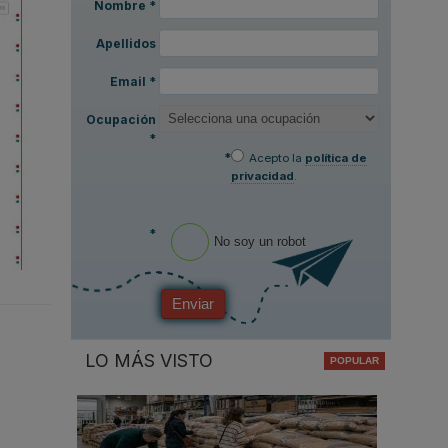
Nombre
*
Apellidos
Email
*
Ocupación
*
*
Acepto la
política de
privacidad
.
*
No soy un robot
Enviar
LO MÁS VISTO