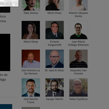
Iñaki Alonso
Miren Rivas
Alberto Vázquez
Garea
dora
nica
María Moya
Ernesto
Juan María
Sanguinetti
Hidalgo Betanzos
José Antonio La
Dr. Iyad Al-Attar
Alejandro San
Cal Herrera
Vicente
nto de
laga
José Ramón
Gaspar Martín
Pablo Espiñeira
Freire