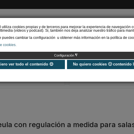
l utiliza cookies propias y de terceros para mejorar la experiencia de navegación o
timedia (vídeos y podcast). Si, también nos deja analizar nuestro tráfico para mant
puedes cambiar la configuración u obtener más información en la política de coo
de cookies.
AS RENOVABLES
CALEFACCIÓN
REFRIGERACIÓN
EFICIENCIA ENERGÉTI
◮
Configuración
Universo Aniversario - Un
Verifactu en
año, muchos momentos
climatización: 
uiero ver todo el contenido 😊
No quiero cookies 🙁 contenido 
exigir la ley a t
programa de g
eula con regulación a medida para sala