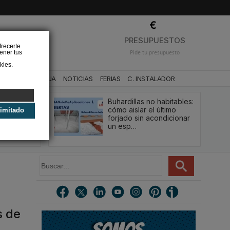
❌
PRESUPUESTOS
frecerte
ener tus
Pide tu presupuesto
kies.
CA
BAÑO Y AGUA
NOTICIAS
FERIAS
C. INSTALADOR
Buhardillas no habitables:
qué le va a
cómo aislar el último
limitado
u
forjado sin acondicionar
estión y…
un esp…
B
u
s
c
a
r
s de
.
.