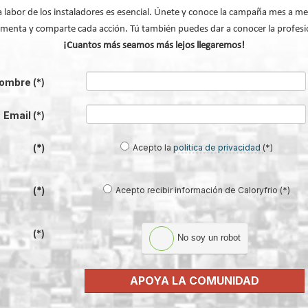
a labor de los instaladores es esencial. Únete y conoce la campaña mes a me
idráulicos de alta eficiencia,
menta y comparte cada acción. Tú también puedes dar a conocer la profesi
solar con depósito integrado
,
¡Cuantos más seamos más lejos llegaremos!
ementos en el propio colector
a y facilidad de instalación,
ombre
(*)
s.
Email
(*)
Acepto la
política de privacidad
(*)
(*)
Acepto recibir información de Caloryfrio (*)
(*)
(*)
No soy un robot
APOYA LA COMUNIDAD