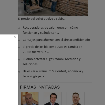
El precio del pellet vuelve a subir…
Recuperadores de calor: qué son, cómo
funcionan y cuándo son…
×
Consejos para ahorrar con el aire acondicionado
El precio de los biocombustibles cambia en
2026: fuerte subi…
¿Cómo detectar el gas radón? Medición y
soluciones
Haier Perla Premium S: Confort, eficiencia y
tecnología para…
FIRMAS INVITADAS