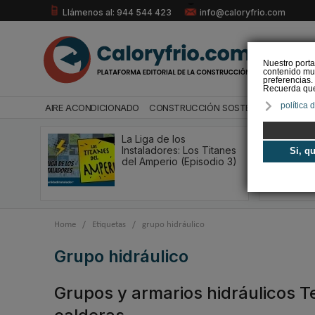
Llámenos al: 944 544 423
info@caloryfrio.com
Nuestro porta
contenido mul
preferencias.
Recuerda que 
política 
AIRE ACONDICIONADO
CONSTRUCCIÓN SOSTENIBLE
ENERGÍ
La Liga de los
Instaladores: Los Titanes
Si, q
del Amperio (Episodio 3)
Home
/
Etiquetas
/
grupo hidráulico
grupo hidráulico
Grupos y armarios hidráulicos T