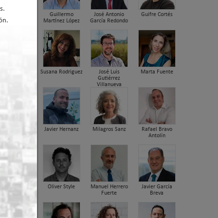
s.
Guillermo
José Antonio
Guifre Cortés
ón.
Martínez López
García Redondo
Susana Rodriguez
José Luis
Marta Fuente
Gutiérrez
Villanueva
Javier Hernanz
Milagros Sanz
Rafael Bravo
Antolín
Oliver Style
Manuel Herrero
Javier García
Fuerte
Breva