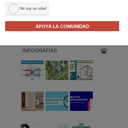
Miren Rivas
Ernesto
Juan María
Sanguinetti
Hidalgo Betanzos
No soy un robot
APOYA LA COMUNIDAD
Marta Fuente
INFOGRAFÍAS