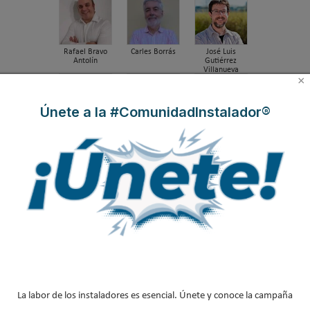
Rafael Bravo
Carles Borrás
José Luis
Antolín
Gutiérrez
Villanueva
×
Únete a la #ComunidadInstalador®
Susana Rodriguez
José Antonio
Gaspar Martín
García Redondo
Dr. Iyad Al-Attar
Javier García
Oliver Style
Breva
La labor de los instaladores es esencial. Únete y conoce la campaña
Manuel Herrero
Javier Hernanz
Guifre Cortés
Fuerte