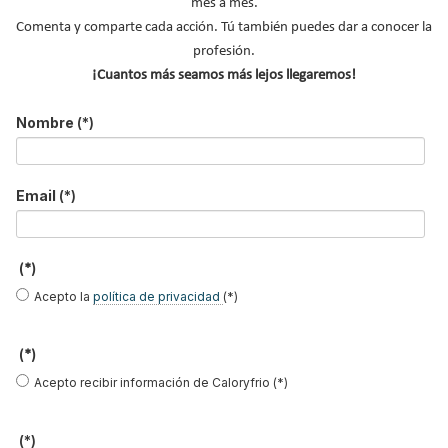
mes a mes.
Comenta y comparte cada acción. Tú también puedes dar a conocer la
profesión.
¡Cuantos más seamos más lejos llegaremos!
José Antonio La
Alberto Vázquez
Iñaki Alonso
Cal Herrera
Garea
Nombre
(*)
Email
(*)
Alejandro San
Guillermo
Milagros Sanz
Vicente
Martínez López
(*)
Acepto la
política de privacidad
(*)
María Moya
José Ramón
Pablo Espiñeira
Freire
(*)
Acepto recibir información de Caloryfrio (*)
(*)