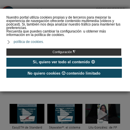
PRESUPUESTOS
❌
Nuestro portal utiliza cookies propias y de terceros para mejorar la
experiencia de navegación ofrecerte contenido multimedia (vídeos y
podcast). Si, también nos deja analizar nuestro tráfico para mantener tus
preferencias.
Recuerda que puedes cambiar la configuración u obtener más
información en la política de cookies.
La Liga de los
política de cookies.
Instaladores: Los Titanes
del Amperio (Episodio 3)
◮
Configuración
Si, quiero ver todo el contenido 😊
No quiero cookies 🙁 contenido limitado
Home
/
Etiquetas
/
haier
EasySTH de Standard
Skywater®: el sistema
Lilu González: de FP