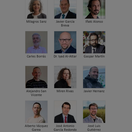
Milagros Sanz
Javier García
Iñaki Alonso
Breva
Carles Borrás
Dr. Iyad Al-Attar
Gaspar Martín
Alejandro San
Miren Rivas
Javier Hernanz
Vicente
Alberto Vázquez
José Antonio
José Luis
Garea
García Redondo
Gutiérrez