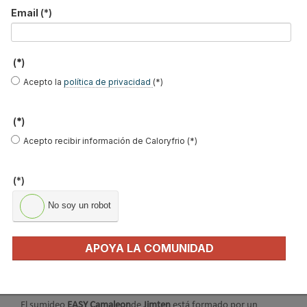
Email
(*)
(*)
Acepto la
política de privacidad
(*)
(*)
Acepto recibir información de Caloryfrio (*)
(*)
No soy un robot
APOYA LA COMUNIDAD
El sumideo
EASY
Camaleon
de
Jimten
está formado por un