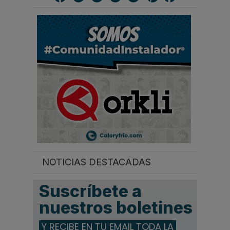
a
r
.
.
.
NOTICIAS DESTACADAS
Suscríbete a
nuestros boletines
Y RECIBE EN TU EMAIL TODA LA