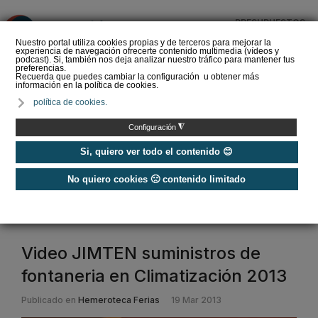
PRESUPUESTOS
❌
Nuestro portal utiliza cookies propias y de terceros para mejorar la
experiencia de navegación ofrecerte contenido multimedia (vídeos y
podcast). Si, también nos deja analizar nuestro tráfico para mantener tus
preferencias.
Recuerda que puedes cambiar la configuración u obtener más
información en la política de cookies.
La Liga de los
política de cookies.
Instaladores: Los Titanes
del Amperio (Episodio 3)
◮
Configuración
Si, quiero ver todo el contenido 😊
No quiero cookies 🙁 contenido limitado
Home
/
Etiquetas
/
jimten
jimten
Video JIMTEN suministros de
fontaneria en Climatización 2013
Publicado en
Hemeroteca Ferias
19 Mar 2013