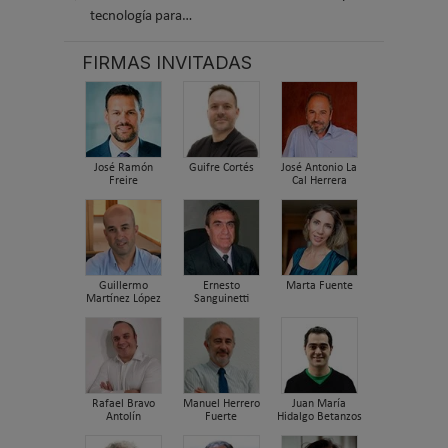
tecnología para…
FIRMAS INVITADAS
José Ramón
Guifre Cortés
José Antonio La
Freire
Cal Herrera
Guillermo
Ernesto
Marta Fuente
Martínez López
Sanguinetti
Rafael Bravo
Manuel Herrero
Juan María
Antolín
Fuerte
Hidalgo Betanzos