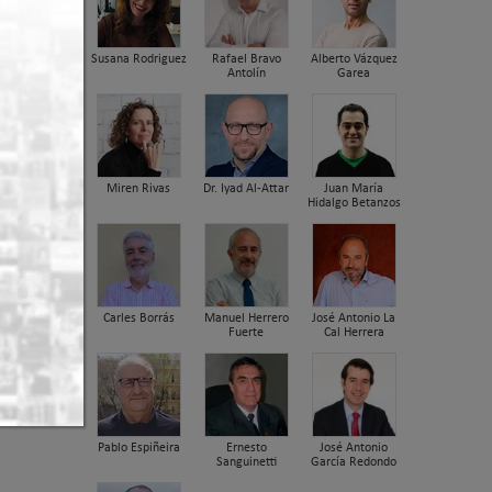
Susana Rodriguez
Rafael Bravo
Alberto Vázquez
Antolín
Garea
Miren Rivas
Dr. Iyad Al-Attar
Juan María
Hidalgo Betanzos
Carles Borrás
Manuel Herrero
José Antonio La
Fuerte
Cal Herrera
ca
Pablo Espiñeira
Ernesto
José Antonio
Sanguinetti
García Redondo