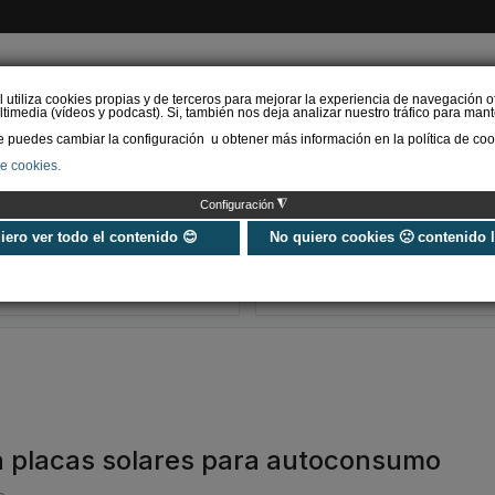
l utiliza cookies propias y de terceros para mejorar la experiencia de navegación o
timedia (vídeos y podcast). Si, también nos deja analizar nuestro tráfico para mant
puedes cambiar la configuración u obtener más información en la política de coo
de cookies.
AS RENOVABLES
CALEFACCIÓN
REFRIGERACIÓN
EFICIENCIA ENERGÉTI
◮
Configuración
Universo Aniversario - Un
Verifactu en
año, muchos momentos
climatización: 
uiero ver todo el contenido 😊
No quiero cookies 🙁 contenido 
exigir la ley a t
programa de g
ará placas solares para autoconsumo