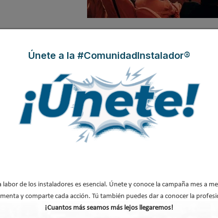
n solar fotovoltaica del sector comercia
Únete a la #ComunidadInstalador®
5
 solar fotovoltaica
del sector
oods
. Se trata de una
n cero de 460 kWp, gracias a
 en el mercado caribeño,
a labor de los instaladores es esencial. Únete y conoce la campaña mes a me
menta y comparte cada acción. Tú también puedes dar a conocer la profesi
¡Cuantos más seamos más lejos llegaremos!