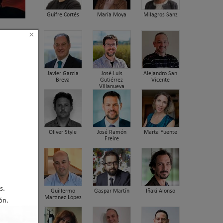
Guifre Cortés
María Moya
Milagros Sanz
×
l e
Javier García
José Luis
Alejandro San
Breva
Gutiérrez
Vicente
Villanueva
Oliver Style
José Ramón
Marta Fuente
Freire
s.
Guillermo
Gaspar Martín
Iñaki Alonso
Martínez López
ón.