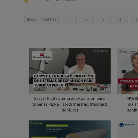
Suscribirse a este canal RSS
Inicio
Anterior
1
2
3
4
EasySTH, el sistema de expansión para
HYBRI
tuberías PEX-a | Jordi Mestres, Standard
inalá
Hidráulica
zonifi