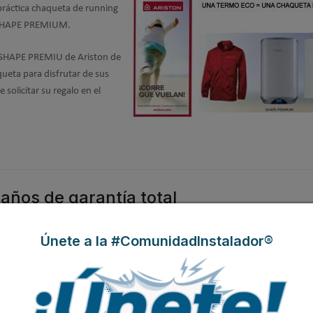
 práctica chaqueta de running
Y SHAPE PREMIUM.
y SHAPE PREMIU de Ariston de
queta para disfrutar de sus
solicitar su regalo en el
años de garantía total
Únete a la #ComunidadInstalador®
ilidad de los mismos permite
erentes gamas de termos
alentadores a gas en 2013. A