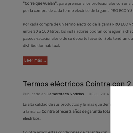
"Corre que vuelan"
, para premiar a los profesionales con una
por la compra de cada termo eléctrico de la gama PRO ECO 
Por cada compra de un termo eléctrico de la gama PRO ECO 
entre 30 a 100 litros, los instaladores podrán conseguir la cha
paseos vacacionales o de su deporte favorito. Sólo tendrán que 
distribuidor habitual.
Leer más ...
Termos eléctricos Cointra con 2 
Publicado en
Hemeroteca Noticias
03 Jul 2014
La alta calidad de sus productos y la más que demostrada fiab
a la marca
Cointra ofrecer 2 años de garantía total en sus dif
eléctricos.
Cointra aplicó estas condiciones de garantía con la gama de c