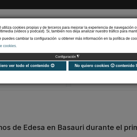
l utiliza cookies propias y de terceros para mejorar la experiencia de navegación o
timedia (vídeos y podcast). Si, también nos deja analizar nuestro tráfico para mant
puedes cambiar la configuración u obtener más información en la política de coo
de cookies.
AS RENOVABLES
CALEFACCIÓN
REFRIGERACIÓN
EFICIENCIA ENERGÉTI
◮
Configuración
¿Aerotermia o caldera de
Hibridación d
condensación?
de calor con c
uiero ver todo el contenido 😊
No quiero cookies 🙁 contenido 
Comparamos ambos
condensación 
sistemas
rehabilitación 
os de Edesa en Basauri durante el pri