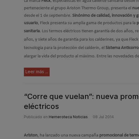
La marca
Fleck
, especialistas en agua caliente sanitaria desde
perteneciente al grupo Ariston Thermo Group, presenta el
nue
desde el 1 de septiembre.
Sinónimo de calidad, innovación y ga
usuario
, Fleck presenta su amplia gama de productos para la
p
sanitaria
.
Los termos eléctricos tienen garantía de dos años, re
años, y siete años de garantía para los calderines, ya que Flec
tecnología para la protección del calderín, el
Sistema Anticorro
alargar la vida del producto al máximo. Entre las novedades de
Leer más ...
“Corre que vuelan”: nueva prom
eléctricos
Publicado en
Hemeroteca Noticias
08 Jul 2014
Ariston
, ha lanzado una nueva campaña
promocional de termos