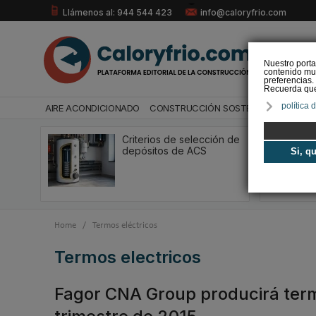
Llámenos al: 944 544 423
info@caloryfrio.com
Nuestro porta
contenido mul
preferencias.
Recuerda que 
política 
AIRE ACONDICIONADO
CONSTRUCCIÓN SOSTENIBLE
ENERGÍ
Criterios de selección de
depósitos de ACS
Si, q
Home
/
Termos eléctricos
termos electricos
Fagor CNA Group producirá term