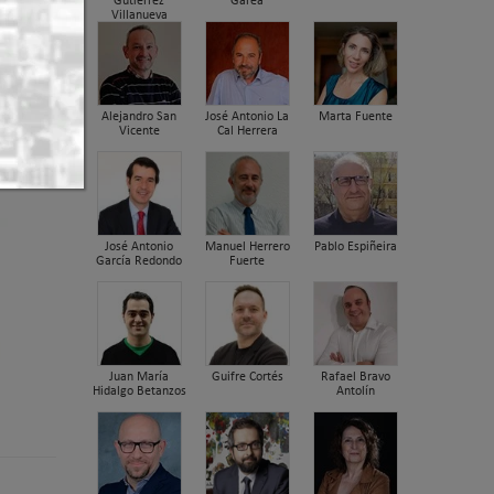
Gutiérrez
Garea
Villanueva
Alejandro San
José Antonio La
Marta Fuente
Vicente
Cal Herrera
José Antonio
Manuel Herrero
Pablo Espiñeira
García Redondo
Fuerte
Juan María
Guifre Cortés
Rafael Bravo
Hidalgo Betanzos
Antolín