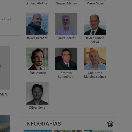
Dr. Iyad Al-Attar
Gaspar Martín
María Moya
na 6 de 6
Javier Hernanz
Carles Borrás
Javier García
Breva
Iñaki Alonso
Ernesto
Guillermo
Sanguinetti
Martínez López
 ABN,
Oliver Style
INFOGRAFÍAS