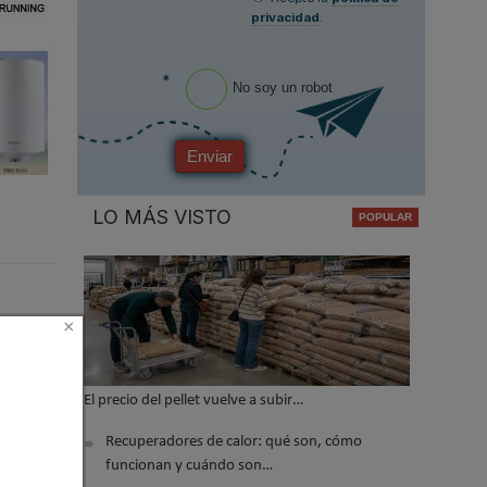
privacidad
.
*
No soy un robot
Enviar
LO MÁS VISTO
×
El precio del pellet vuelve a subir…
Recuperadores de calor: qué son, cómo
funcionan y cuándo son…