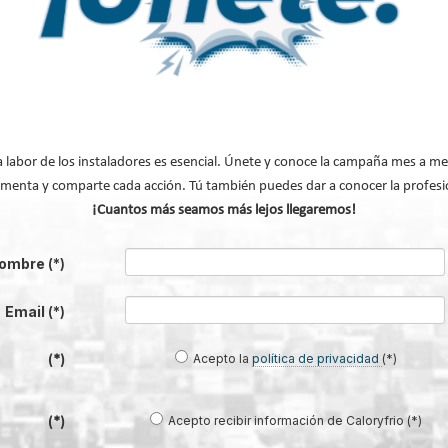
s eléctricos instalados desde
a labor de los instaladores es esencial. Únete y conoce la campaña mes a me
adores Therm y de termos eléctricos Tr
menta y comparte cada acción. Tú también puedes dar a conocer la profesi
doméstico definitivo"
¡Cuantos más seamos más lejos llegaremos!
ombre
(*)
otecnia en España y Portugal,
ica y América Latina y que
Email
(*)
ando funciones en diferentes
 lanzamiento de la nueva línea
Acepto la
política de privacidad
(*)
(*)
e sanitaria: calentadores de
 modelos, con equipos que
ta 60 litros de agua al día.
Acepto recibir información de Caloryfrio (*)
(*)