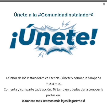
×
acondicionado
El precio de los biocombustibles cambia en
Únete a la #ComunidadInstalador®
2026: fuerte subi…
¿Cómo detectar el gas radón? Medición y
soluciones
Haier Perla Premium S: Confort, eficiencia y
tecnología para…
FIRMAS INVITADAS
Alberto Vázquez
Javier Hernanz
Guifre Cortés
La labor de los instaladores es esencial. Únete y conoce la campaña
Garea
mes a mes.
Comenta y comparte cada acción. Tú también puedes dar a conocer la
profesión.
¡Cuantos más seamos más lejos llegaremos!
Marta Fuente
Guillermo
Dr. Iyad Al-Attar