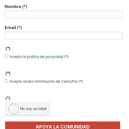
Martínez López
Nombre
(*)
Email
(*)
José Luis
Rafael Bravo
Carles Borrás
Gutiérrez
Antolín
Villanueva
(*)
Acepto la
política de privacidad
(*)
Oliver Style
Ernesto
Manuel Herrero
Sanguinetti
Fuerte
(*)
Acepto recibir información de Caloryfrio (*)
(*)
Javier García
Miren Rivas
Susana Rodriguez
Breva
No soy un robot
APOYA LA COMUNIDAD