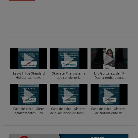
EasySTH de Standard
Skywater®: el sistema
Lilu González: de FP
Hidráulica: nueva
que convierte la
Dual a embajadora
generación en sistemas
cubierta en una
#ComunidadInstalador®
de expansión para
infraestructura activa de
| Mecatrónica Industrial
tuberías PEX
gestión del agua...
Caso de éxito - Siete
Caso de éxito - Sistema
Caso de éxito - Sistema
apartamentos, una
de evacuación de humos
de tratamiento de
decisión: instalación de
de grupos electrógenos
aguas residuales en un
ACS confortable, flexible
en una fábrica de vidrios
hotel de Málaga
y pens...
e...