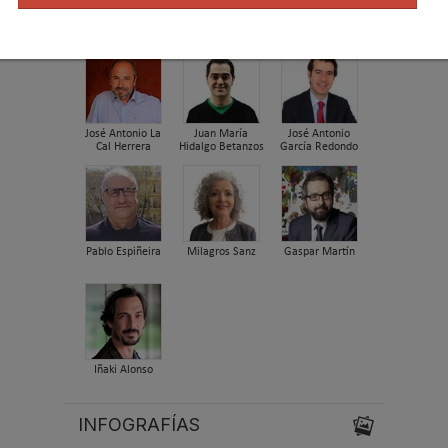
Alejandro San
José Ramón
María Moya
Vicente
Freire
José Antonio La
Juan María
José Antonio
Cal Herrera
Hidalgo Betanzos
García Redondo
Pablo Espiñeira
Milagros Sanz
Gaspar Martín
Iñaki Alonso
INFOGRAFÍAS