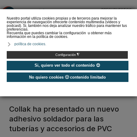
PRESUPUESTOS
❌
Nuestro portal utiliza cookies propias y de terceros para mejorar la
experiencia de navegación ofrecerte contenido multimedia (vídeos y
podcast). Si, también nos deja analizar nuestro tráfico para mantener tus
preferencias.
Recuerda que puedes cambiar la configuración u obtener más
información en la política de cookies.
La Liga de los
política de cookies.
Instaladores: Los Titanes
del Amperio (Episodio 3)
◮
Configuración
Si, quiero ver todo el contenido 😊
No quiero cookies 🙁 contenido limitado
Home
/
Etiquetas
/
tuberia acero inoxidable
tuberia acero inoxidable
Collak ha presentado un nuevo
adhesivo soldador para las
tuberías y accesorios de PVC