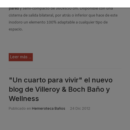
La gran novedad de esta colección es el
inodoro pegado a la
pared
y semi-compacto de 360x650 cm. Disponible con una
cisterna de salida bilateral, por atrás o inferior que hace de este
inodoro un elemento 100% adaptable a cualquier tipo de
espacio.
Leer más ...
"Un cuarto para vivir" el nuevo
blog de Villeroy & Boch Baño y
Wellness
Publicado en
Hemeroteca Baños
24 Dic 2012