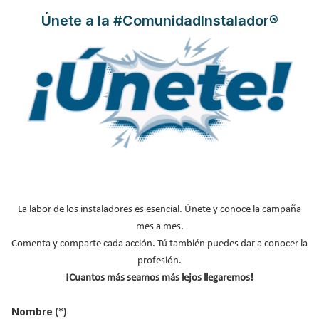
Únete a la #ComunidadInstalador®
Villeroy & Boch
se ha establecido como el fabricante líder en
sistemas de hidromasaje para uso doméstico, combinando la
funcionalidad y el diseño gracias a sus Jets invisibles que
convierten la bañera en una superficie 100% lisa.
Leer más ...
O.Novo Villeroy& Boch, el inodoro
La labor de los instaladores es esencial. Únete y conoce la campaña
pegado a la pared
mes a mes.
Publicado en
Hemeroteca Baños
11 Ene 2013
Comenta y comparte cada acción. Tú también puedes dar a conocer la
profesión.
¡Cuantos más seamos más lejos llegaremos!
Nombre
(*)