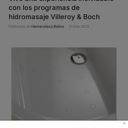
con los programas de
hidromasaje Villeroy & Boch
Publicado en
Hemeroteca Baños
31 Ene 2013
×