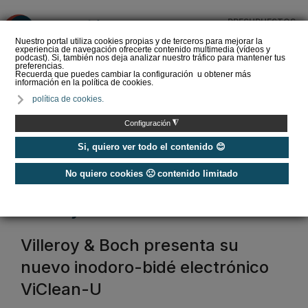
PRESUPUESTOS
❌
Nuestro portal utiliza cookies propias y de terceros para mejorar la
experiencia de navegación ofrecerte contenido multimedia (vídeos y
podcast). Si, también nos deja analizar nuestro tráfico para mantener tus
preferencias.
Recuerda que puedes cambiar la configuración u obtener más
información en la política de cookies.
La Liga de los
política de cookies.
Instaladores: Los Titanes
del Amperio (Episodio 3)
◮
Configuración
Si, quiero ver todo el contenido 😊
No quiero cookies 🙁 contenido limitado
Home
/
Etiquetas
/
villeroy and boch
villeroy and boch
Villeroy & Boch presenta su
nuevo inodoro-bidé electrónico
ViClean-U