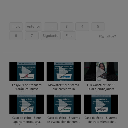
Inicio
Anterior
…
3
4
5
6
7
Siguiente
Final
Página 5 de 7
EasySTH de Standard
Skywater®: el sistema
Lilu González: de FP
Hidráulica: nueva
que convierte la
Dual a embajadora
generación en sistemas
cubierta en una
#ComunidadInstalador®
de expansión para
infraestructura activa de
| Mecatrónica Industrial
tuberías PEX
gestión del agua...
Caso de éxito - Siete
Caso de éxito - Sistema
Caso de éxito - Sistema
apartamentos, una
de evacuación de humos
de tratamiento de
decisión: instalación de
de grupos electrógenos
aguas residuales en un