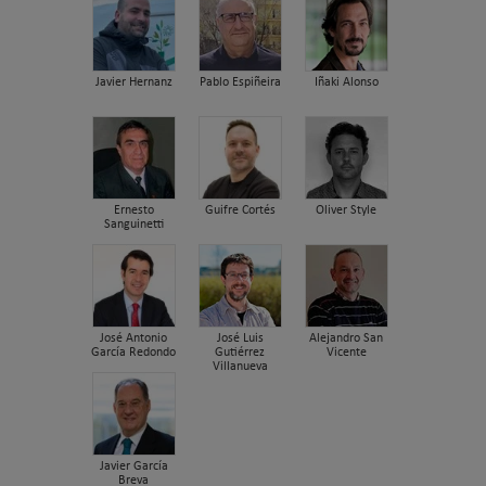
Javier Hernanz
Pablo Espiñeira
Iñaki Alonso
Ernesto
Guifre Cortés
Oliver Style
Sanguinetti
José Antonio
José Luis
Alejandro San
García Redondo
Gutiérrez
Vicente
Villanueva
Javier García
Breva