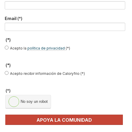
Email
(*)
(*)
Acepto la
política de privacidad
(*)
(*)
Acepto recibir información de Caloryfrio (*)
(*)
O.Novo Villeroy&Boch
es el inodoro 100% asequible perfecto
No soy un robot
para aportar al baño calidad, diseño y funcionalidad.
APOYA LA COMUNIDAD
O.Novo Villeroy&Boch
es la colección de la firma que destaca por
su diseño y versatilidad a un precio verdaderamente excepcional.