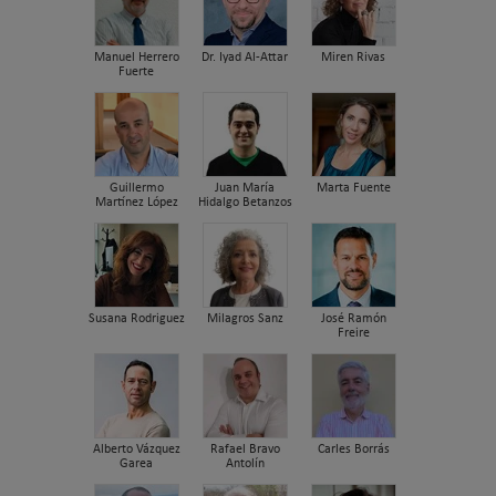
Manuel Herrero
Dr. Iyad Al-Attar
Miren Rivas
Fuerte
Guillermo
Juan María
Marta Fuente
Martínez López
Hidalgo Betanzos
Susana Rodriguez
Milagros Sanz
José Ramón
Freire
Alberto Vázquez
Rafael Bravo
Carles Borrás
Garea
Antolín