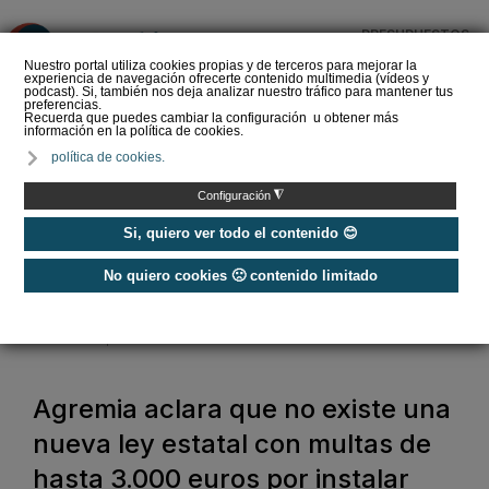
PRESUPUESTOS
❌
Nuestro portal utiliza cookies propias y de terceros para mejorar la
experiencia de navegación ofrecerte contenido multimedia (vídeos y
podcast). Si, también nos deja analizar nuestro tráfico para mantener tus
preferencias.
Recuerda que puedes cambiar la configuración u obtener más
información en la política de cookies.
Eurofred propone
política de cookies.
la nueva serie KN de
Fujitsu como un equipo
◮
Configuración
de altas prestacion…
Si, quiero ver todo el contenido 😊
No quiero cookies 🙁 contenido limitado
Home
/
Aire Acondicionado
/
Agremia aclara que no existe una nueva ley estatal con multas de hasta
3.000 euros por instalar aire acondicionado en la fachada
Agremia aclara que no existe una
nueva ley estatal con multas de
hasta 3.000 euros por instalar