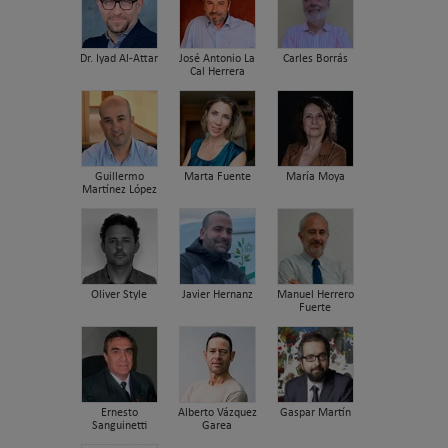
Dr. Iyad Al-Attar
José Antonio La
Carles Borrás
Cal Herrera
Guillermo
Marta Fuente
María Moya
Martínez López
Oliver Style
Javier Hernanz
Manuel Herrero
Fuerte
Ernesto
Alberto Vázquez
Gaspar Martín
Sanguinetti
Garea