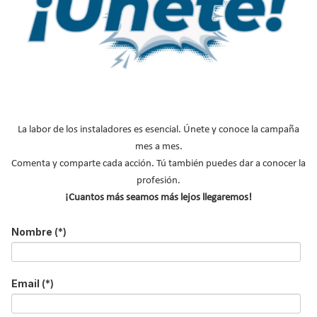
Bomba de calor Inverter
Aire acondicionado conductos
Instalar aire acondicionado
Glosario de términos climatización
Instaladores de aire acondicionado
NOTICIAS DESTACADAS
La labor de los instaladores es esencial. Únete y conoce la campaña
mes a mes.
Suscríbete a
Comenta y comparte cada acción. Tú también puedes dar a conocer la
profesión.
nuestros boletines
¡Cuantos más seamos más lejos llegaremos!
Y RECIBE EN TU EMAIL TODA LA
Nombre
(*)
ACTUALIDAD DEL SECTOR
Nombre
*
Email
(*)
Apellidos