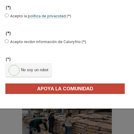
Email
*
(*)
Ocupación
*
Acepto la
política de privacidad
(*)
*
(*)
Acepto la
política de privacidad
.
Acepto recibir información de Caloryfrio (*)
*
(*)
No soy un robot
No soy un robot
Enviar
APOYA LA COMUNIDAD
LO MÁS VISTO