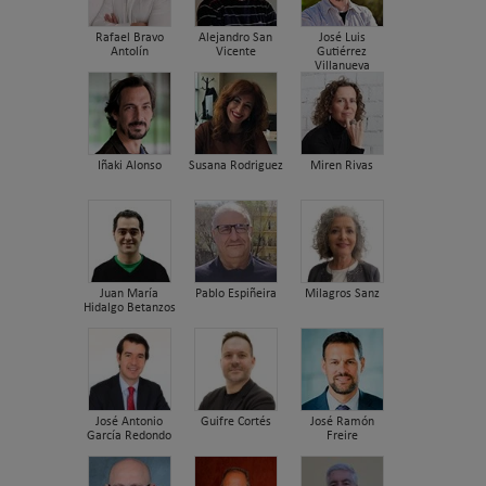
Rafael Bravo
Alejandro San
José Luis
Antolín
Vicente
Gutiérrez
Villanueva
Iñaki Alonso
Susana Rodriguez
Miren Rivas
Juan María
Pablo Espiñeira
Milagros Sanz
Hidalgo Betanzos
José Antonio
Guifre Cortés
José Ramón
García Redondo
Freire