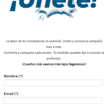
C&R 2025
B
u
s
c
a
r
NOTICIAS DESTACADAS
.
La labor de los instaladores es esencial. Únete y conoce la campaña
.
.
mes a mes.
Suscríbete a
Comenta y comparte cada acción. Tú también puedes dar a conocer la
nuestros boletines
profesión.
¡Cuantos más seamos más lejos llegaremos!
Y RECIBE EN TU EMAIL TODA LA
ACTUALIDAD DEL SECTOR
Nombre
(*)
Nombre
*
Email
(*)
Apellidos
Email
*