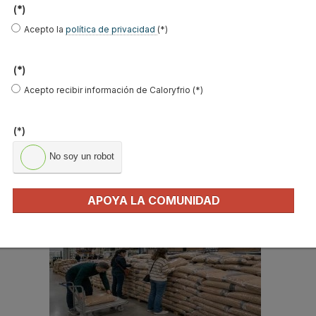
(*)
Ocupación
*
Acepto la
política de privacidad
(*)
*
Acepto la
política de privacidad
.
(*)
Acepto recibir información de Caloryfrio (*)
*
No soy un robot
(*)
No soy un robot
Enviar
APOYA LA COMUNIDAD
LO MÁS VISTO