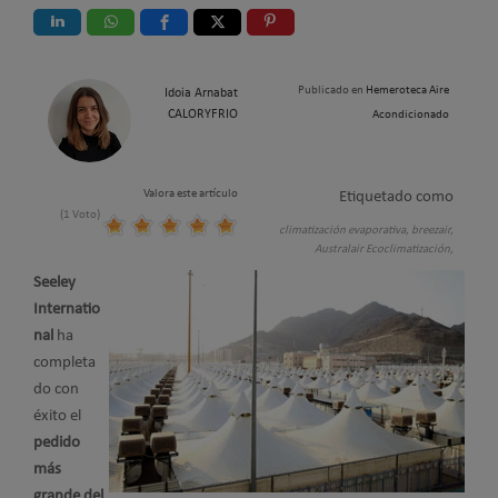
Publicado en
Hemeroteca Aire
Idoia Arnabat
CALORYFRIO
Acondicionado
Valora este artículo
Etiquetado como
(1 Voto)
climatización evaporativa,
breezair,
Australair Ecoclimatización,
Seeley
Internatio
nal
ha
completa
do con
éxito el
pedido
más
grande del