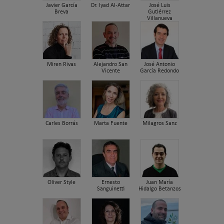
Javier García
Dr. Iyad Al-Attar
José Luis
Breva
Gutiérrez
Villanueva
Miren Rivas
Alejandro San
José Antonio
Vicente
García Redondo
Carles Borrás
Marta Fuente
Milagros Sanz
Oliver Style
Ernesto
Juan María
Sanguinetti
Hidalgo Betanzos