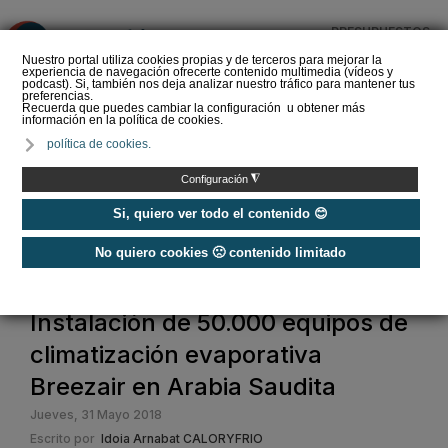
PRESUPUESTOS
❌
Nuestro portal utiliza cookies propias y de terceros para mejorar la
experiencia de navegación ofrecerte contenido multimedia (vídeos y
podcast). Si, también nos deja analizar nuestro tráfico para mantener tus
preferencias.
Recuerda que puedes cambiar la configuración u obtener más
información en la política de cookies.
Haier Perla Premium S:
política de cookies.
Confort, eficiencia y
tecnología para mantener
◮
Configuración
el hogar f…
Si, quiero ver todo el contenido 😊
No quiero cookies 🙁 contenido limitado
Home
Instalación de 50.000 equipos de
climatización evaporativa
Breezair en Arabia Saudita
Jueves, 31 Mayo 2018
Escrito por
Idoia Arnabat CALORYFRIO