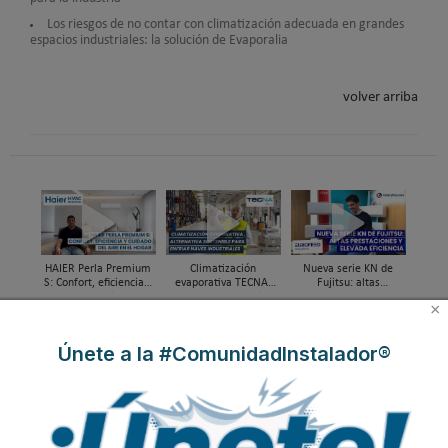
Los riesgos de no contar con climatización adecuada en grandes
espacios industriales: la solución de Evaporalia
volver arriba
HAIER Perla Premium
Climatización
Nueva serie KN de
S: Confort, eficiencia y
evaporativa TECNA,
Fujitsu: altas
cuidado del aire en el
alternativa sostenible
prestaciones y elevada
×
hogar
para enfriar naves
eficiencia
industriales
Únete a la #ComunidadInstalador®
HMS presenta las
Hisense presenta sus
Unidad exterior HAIER
novedades para
novedades en
MRV 5-H
integración de aire
climatización y
acondicionado y
refrigeración en Feria
aerotermia Intesis en
C&R 2025