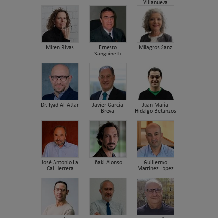
Villanueva
Miren Rivas
Ernesto
Milagros Sanz
Sanguinetti
Dr. Iyad Al-Attar
Javier García
Juan María
Breva
Hidalgo Betanzos
José Antonio La
Iñaki Alonso
Guillermo
Cal Herrera
Martínez López