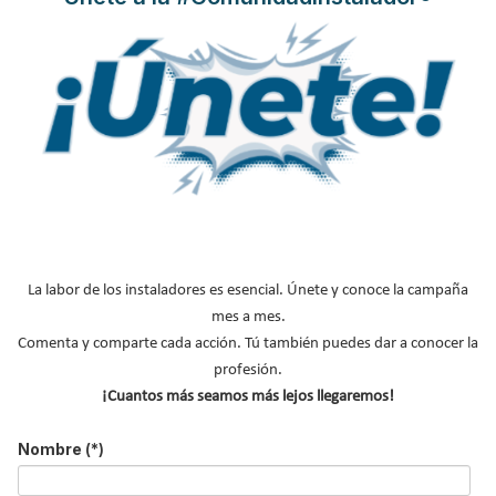
LO MÁS VISTO
El precio del pellet vuelve a subir…
Recuperadores de calor: qué son, cómo
La labor de los instaladores es esencial. Únete y conoce la campaña
funcionan y cuándo son…
mes a mes.
Comenta y comparte cada acción. Tú también puedes dar a conocer la
Consejos para ahorrar con el aire
acondicionado
profesión.
¡Cuantos más seamos más lejos llegaremos!
El precio de los biocombustibles cambia en
2026: fuerte subi…
Nombre
(*)
¿Cómo detectar el gas radón? Medición y
soluciones