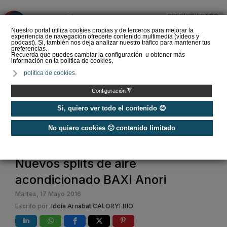
PRESUPUESTOS
❌
Nuestro portal utiliza cookies propias y de terceros para mejorar la
experiencia de navegación ofrecerte contenido multimedia (vídeos y
podcast). Si, también nos deja analizar nuestro tráfico para mantener tus
preferencias.
Recuerda que puedes cambiar la configuración u obtener más
información en la política de cookies.
Cómo calcular el
política de cookies.
consumo de un aire
acondicionado de forma
◮
Configuración
sencilla en 2026
Si, quiero ver todo el contenido 😊
No quiero cookies 🙁 contenido limitado
Home
Nuevos splits de aire
acondicionado BAXI Anori
Martes, 17 Mayo 2016
Escrito por
Idoia Arnabat CALORYFRIO