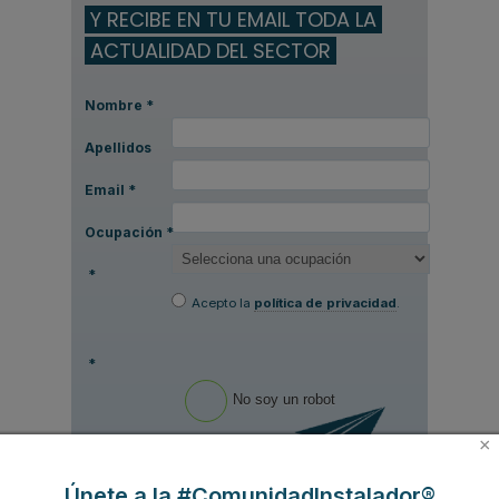
Y RECIBE EN TU EMAIL TODA LA
ACTUALIDAD DEL SECTOR
Nombre
*
Apellidos
Email
*
Ocupación
*
*
Acepto la
política de privacidad
.
*
No soy un robot
×
Enviar
Únete a la #ComunidadInstalador®