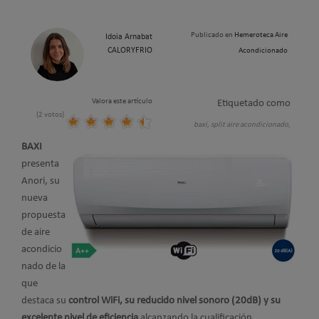
Publicado en
Hemeroteca Aire
Idoia Arnabat
CALORYFRIO
Acondicionado
Valora este artículo
Etiquetado como
(2 votos)
baxi,
split aire acondicionado,
BAXI
presenta
Anori, su
nueva
propuesta
de aire
acondicio
nado de la
que
destaca su
control WiFi, su reducido nivel sonoro (20dB) y su
excelente nivel de eficiencia
alcanzando la cualificación