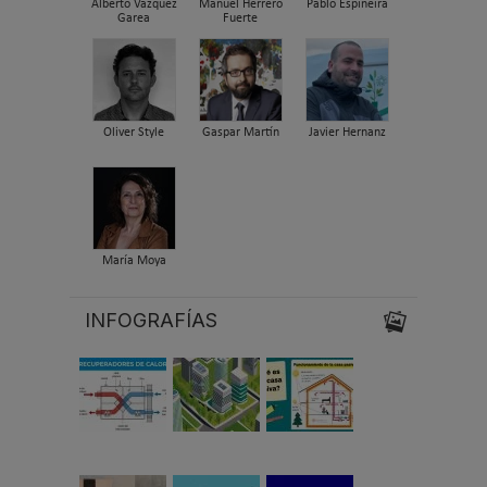
Alberto Vázquez
Manuel Herrero
Pablo Espiñeira
Garea
Fuerte
Oliver Style
Gaspar Martín
Javier Hernanz
María Moya
INFOGRAFÍAS