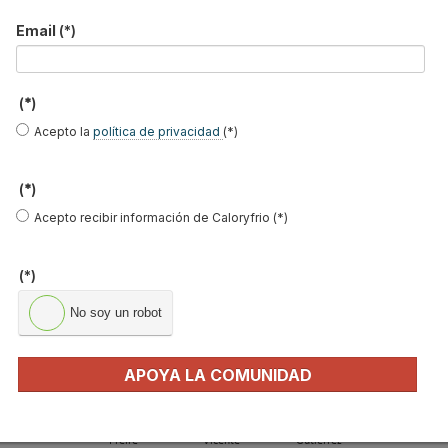
Haier Perla Premium S: Confort, eficiencia y
Email
(*)
tecnología para…
FIRMAS INVITADAS
(*)
Acepto la
política de privacidad
(*)
(*)
Rafael Bravo
Susana Rodriguez
Marta Fuente
Antolín
Acepto recibir información de Caloryfrio (*)
(*)
Carles Borrás
José Antonio
Guifre Cortés
No soy un robot
García Redondo
APOYA LA COMUNIDAD
José Ramón
Alejandro San
José Luis
Freire
Vicente
Gutiérrez