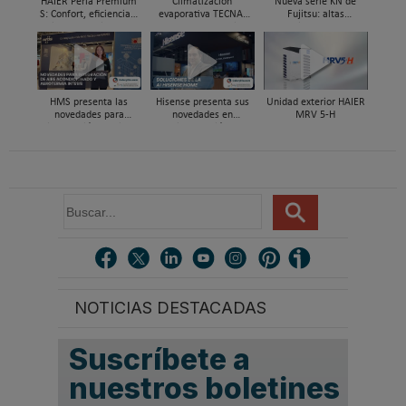
HAIER Perla Premium
Climatización
Nueva serie KN de
S: Confort, eficiencia y
evaporativa TECNA,
Fujitsu: altas
cuidado del aire en el
alternativa sostenible
prestaciones y elevada
hogar
para enfriar naves
eficiencia
industriales
HMS presenta las
Hisense presenta sus
Unidad exterior HAIER
novedades para
novedades en
MRV 5-H
integración de aire
climatización y
acondicionado y
refrigeración en Feria
aerotermia Intesis en
C&R 2025
C&R 2025
B
u
s
c
a
r
NOTICIAS DESTACADAS
.
.
.
Suscríbete a
nuestros boletines