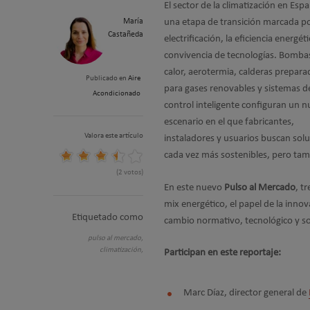
El sector de la climatización en Esp
María
una etapa de transición marcada po
Castañeda
electrificación, la eficiencia energéti
convivencia de tecnologías. Bomba
calor, aerotermia, calderas prepara
Publicado en
Aire
para gases renovables y sistemas d
Acondicionado
control inteligente configuran un 
escenario en el que fabricantes,
Valora este artículo
instaladores y usuarios buscan sol
cada vez más sostenibles, pero tam
(2 votos)
En este nuevo
Pulso al Mercado
, t
mix energético, el papel de la innov
Etiquetado como
cambio normativo, tecnológico y so
pulso al mercado,
climatización,
Participan en este reportaje:
Marc Díaz, director general de