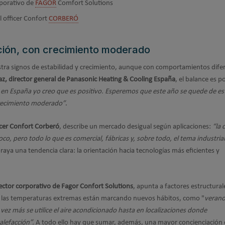
rporativo de
FAGOR
Comfort Solutions
l officer Confort
CORBERÓ
ción, con crecimiento moderado
stra signos de estabilidad y crecimiento, aunque con comportamientos dife
z, director general de Panasonic Heating & Cooling España
, el balance es po
ón en España yo creo que es positivo. Esperemos que este año se quede de es
crecimiento moderado”
.
ficer Confort Corberó
, describe un mercado desigual según aplicaciones:
“la 
o, pero todo lo que es comercial, fábricas y, sobre todo, el tema industrial
braya una tendencia clara: la orientación hacia tecnologías más eficientes y
rector corporativo de Fagor Confort Solutions
, apunta a factores estructura
 las temperaturas extremas están marcando nuevos hábitos, como "
verano
ez más se utilice el aire acondicionado hasta en localizaciones donde
calefacción”.
A todo ello hay que sumar, además, una mayor concienciación 