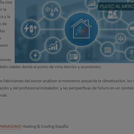
aña vive
r la
ca y la
s de
das
e
nuevo
uciones
bién viables desde el punto de vista técnico y económico.
res fabricantes del sector analizan el momento actual de la climatización, los 
ación y del profesional instalador, y las perspectivas de futuro en un contex
cial.
PANASONIC
Heating & Cooling España