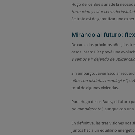
Hugo de los Bueis añade la necesid
formación y estar cerca del instala
Se trata así de garantizar una exper
Mirando al futuro: fle
De cara a los próximos años, los tr
casos. Marc Díaz prevé una evolució
y vamos a ir dejando de utilizar cal
Sin embargo, Javier Escolar recuerd
años con distintas tecnologías”
, de
total de algunas viviendas.
Para Hugo de los Bueis, el futuro pa
un mix diferente”,
aunque con una i
En definitiva, las tres visiones nos
juntos hacia un equilibrio energético