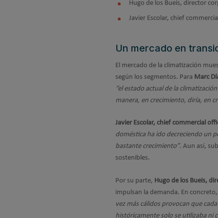
Hugo de los Bueis, director co
Javier Escolar, chief commercia
Un mercado en transi
El mercado de la climatización mue
según los segmentos. Para
Marc Día
“el estado actual de la climatizaci
manera, en crecimiento, diría, en 
Javier Escolar, chief commercial of
doméstica ha ido decreciendo un poc
bastante crecimiento”
. Aun así, su
sostenibles.
Por su parte,
Hugo de los Bueis, di
impulsan la demanda. En concreto,
vez más cálidos provocan que cada v
históricamente solo se utilizaba ni 