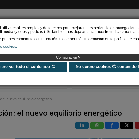
l utiliza cookies propias y de terceros para mejorar la experiencia de navegación o
timedia (vídeos y podcast). Si, también nos deja analizar nuestro tráfico para mant
puedes cambiar la configuración u obtener más información en la política de coo
de cookies.
AS RENOVABLES
CALEFACCIÓN
REFRIGERACIÓN
EFICIENCIA ENERGÉTI
◮
Configuración
Eurofred propone
Limpieza de la 
la nueva serie KN de
aire acondicio
uiero ver todo el contenido 😊
No quiero cookies 🙁 contenido 
Fujitsu como un equipo
clave para el r
de altas prestacion…
y la sa…
: el nuevo equilibrio energético
ión: el nuevo equilibrio energético