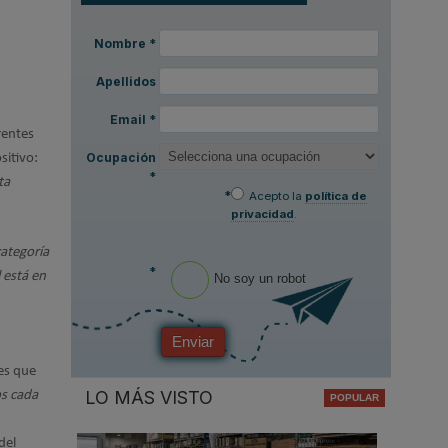
Nombre
*
Apellidos
Email
*
rentes
Ocupación
sitivo:
*
ta
*
Acepto la
política de
privacidad
.
categoría
*
 está en
No soy un robot
Enviar
les que
LO MÁS VISTO
s cada
del