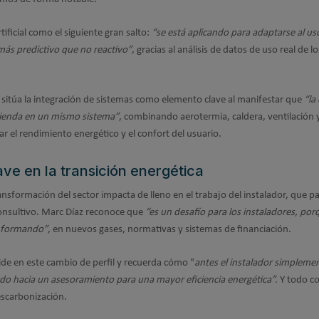
tificial como el siguiente gran salto:
“se está aplicando para adaptarse al us
ás predictivo que no reactivo”
, gracias al análisis de datos de uso real de lo
 sitúa la integración de sistemas como elemento clave al manifestar que
“la
vienda en un mismo sistema”
, combinando aerotermia, caldera, ventilación 
ar el rendimiento energético y el confort del usuario.
lave en la transición energética
ansformación del sector impacta de lleno en el trabajo del instalador, que p
onsultivo. Marc Díaz reconoce que
“es un desafío para los instaladores, por
r formando”
, en nuevos gases, normativas y sistemas de financiación.
ide en este cambio de perfil y recuerda cómo "
antes el instalador simpleme
do hacia un asesoramiento para una mayor eficiencia energética”.
Y todo co
descarbonización.