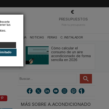
❌
PRESUPUESTOS
frecerte
ener tus
Pide tu presupuesto
kies.
CA
BAÑO Y AGUA
NOTICIAS
FERIAS
C. INSTALADOR
turbina del
Cómo calcular el
nado:
consumo de un aire
limitado
endimiento
acondicionado de forma
sencilla en 2026
B
u
s
c
a
r
MÁS SOBRE A.ACONDICIONADO
.
.