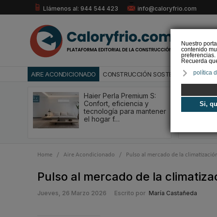
Llámenos al: 944 544 423
info@caloryfrio.com
Nuestro porta
contenido mul
preferencias.
Recuerda que 
política 
AIRE ACONDICIONADO
CONSTRUCCIÓN SOSTENIBLE
ENERGÍ
Haier Perla Premium S:
Confort, eficiencia y
Si, q
tecnología para mantener
el hogar f…
Home
/
Aire Acondicionado
/
Pulso al mercado de la climatización
Pulso al mercado de la climatizac
Jueves, 26 Marzo 2026
Escrito por
María Castañeda