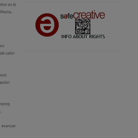
tos es la
ifiesta.
los
de calor
unos
cación
rente,
.
n avanzar