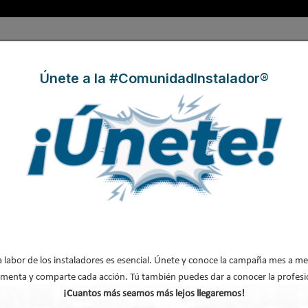
ambién en podcast:
Únete a la #ComunidadInstalador®
a labor de los instaladores es esencial. Únete y conoce la campaña mes a me
energético: entre la apuesta clara y la conviven
menta y comparte cada acción. Tú también puedes dar a conocer la profesi
¡Cuantos más seamos más lejos llegaremos!