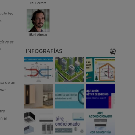
Cal Herrera
o de los
s
Iñaki Alonso
 clave es
y
INFOGRAFÍAS
asa de un
que
nte
n el