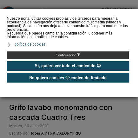
PRESUPUESTOS
❌
Nuestro portal utiliza cookies propias y de terceros para mejorar la
experiencia de navegación ofrecerte contenido multimedia (vídeos y
podcast). Si, también nos deja analizar nuestro tráfico para mantener tus
preferencias.
Recuerda que puedes cambiar la configuración u obtener más
información en la política de cookies.
La Liga de los
política de cookies.
Instaladores: Los Titanes
del Amperio (Episodio 3)
◮
Configuración
Si, quiero ver todo el contenido 😊
No quiero cookies 🙁 contenido limitado
Home
/
Secciones
/
Hemeroteca
/
Hemeroteca Baños
/
Grifo lavabo monomando con cascada Cuadro Tres
Grifo lavabo monomando con
cascada Cuadro Tres
Martes, 06 Julio 2010
Escrito por
Idoia Arnabat CALORYFRIO