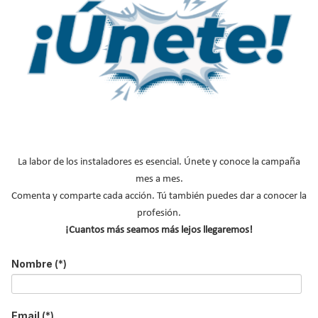
Nombre
*
Apellidos
Email
*
Ocupación
*
*
Acepto la
política de privacidad
.
La labor de los instaladores es esencial. Únete y conoce la campaña
mes a mes.
*
Comenta y comparte cada acción. Tú también puedes dar a conocer la
No soy un robot
profesión.
¡Cuantos más seamos más lejos llegaremos!
Enviar
Nombre
(*)
LO MÁS VISTO
Email
(*)