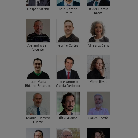
Gaspar Martín
José Ramón
Javier García
Freire
Breva
Alejandro San
Guifre Cortés
Milagros Sanz
Vicente
Juan María
José Antonio
Miren Rivas
Hidalgo Betanzos
García Redondo
Manuel Herrero
Iñaki Alonso
Carles Borrás
Fuerte