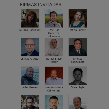
FIRMAS INVITADAS
Susana Rodriguez
José Luis
Marta Fuente
Gutiérrez
Villanueva
Dr. Iyad Al-Attar
Rafael Bravo
Ernesto
Antolín
Sanguinetti
Javier Hernanz
José Antonio La
Oliver Style
Cal Herrera