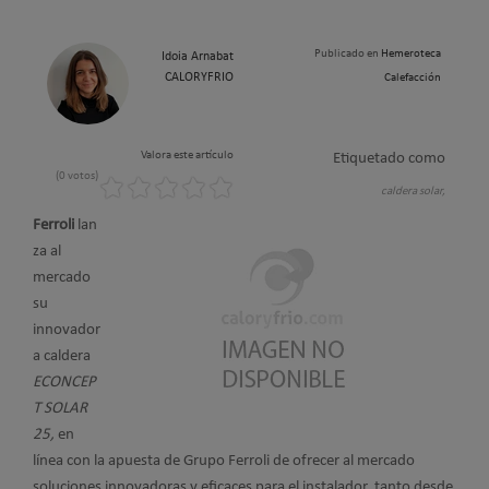
Publicado en
Hemeroteca
Idoia Arnabat
CALORYFRIO
Calefacción
Valora este artículo
Etiquetado como
(0 votos)
caldera solar,
Ferroli
lan
za al
mercado
su
innovador
a caldera
ECONCEP
T SOLAR
25,
en
línea con la apuesta de Grupo Ferroli de ofrecer al mercado
soluciones innovadoras y eficaces para el instalador, tanto desde