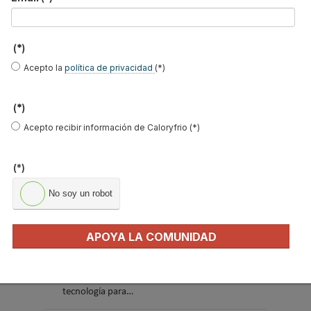
(*)
Acepto la
política de privacidad
(*)
El precio del pellet vuelve a subir…
(*)
Acepto recibir información de Caloryfrio (*)
Recuperadores de calor: qué son, cómo
funcionan y cuándo son…
(*)
Consejos para ahorrar con el aire
acondicionado
No soy un robot
El precio de los biocombustibles cambia en
2026: fuerte subi…
APOYA LA COMUNIDAD
¿Cómo detectar el gas radón? Medición y
soluciones
Haier Perla Premium S: Confort, eficiencia y
tecnología para…