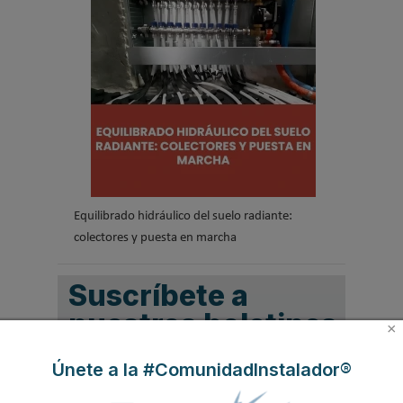
Equilibrado hidráulico del suelo radiante:
colectores y puesta en marcha
Suscríbete a
nuestros boletines
×
Y RECIBE EN TU EMAIL TODA LA
Únete a la #ComunidadInstalador®
ACTUALIDAD DEL SECTOR