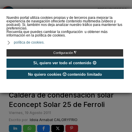
PRESUPUESTOS
❌
Nuestro portal utiliza cookies propias y de terceros para mejorar la
experiencia de navegación ofrecerte contenido multimedia (vídeos y
podcast). Si, también nos deja analizar nuestro tráfico para mantener tus
preferencias.
Recuerda que puedes cambiar la configuración u obtener más
información en la política de cookies.
Criterios de selección de
política de cookies.
depósitos de ACS
◮
Configuración
Si, quiero ver todo el contenido 😊
No quiero cookies 🙁 contenido limitado
Home
Caldera de condensación solar
Econcept Solar 25 de Ferroli
Viernes, 19 Agosto 2011
Escrito por
Idoia Arnabat CALORYFRIO