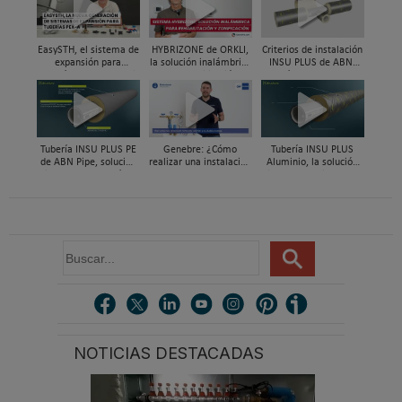
EasySTH, el sistema de
HYBRIZONE de ORKLI,
Criterios de instalación
expansión para
la solución inalámbrica
INSU PLUS de ABN,
tuberías PEX-a | Jordi
para rehabilitación y
Guía paso a paso
Mestres, Standard
zonificación del clima
Hidráulica
en vivienda
Tubería INSU PLUS PE
Genebre: ¿Cómo
Tubería INSU PLUS
de ABN Pipe, solución
realizar una instalación
Aluminio, la solución
integral en tuberías
con reductoras a
integral en sistemas
preaisladas
presión?
preaislados de ABN
Pipe Systems
B
u
s
c
a
r
NOTICIAS DESTACADAS
.
.
.