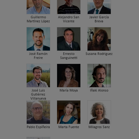
Guillermo
Alejandro San
Javier García
Martínez López
Vicente
Breva
José Ramón
Ernesto
Susana Rodriguez
Freire
Sanguinetti
José Luis
María Moya
Iñaki Alonso
Gutiérrez
Villanueva
Pablo Espiñeira
Marta Fuente
Milagros Sanz