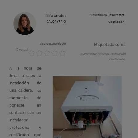
Publicado en
Hemeroteca
Idoia Arnabat
CALORYFRIO
Calefacción
Valora este artículo
Etiquetado como
(0 votos)
plan renove calderas,
instalación
calefacción,
A la hora de
llevar a cabo la
instalación de
una caldera,
es
momento de
ponerse en
contacto con un
instalador
profesional y
cualificado que