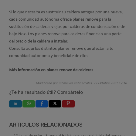
Si lo que necesita es sustituir su caldera antigua por una nueva,
cada comunidad autónoma ofrece planes renove para la
sustitución de calderas viejas por calderas de condensación o de
bajo Nox. Los planes renove para calderas financian una parte
del precio de la caldera a instalar.
Consulta aquí los distintos planes renove que afectan a tu
comunidad autónoma y benefíciate de ellos
Más información en planes renove de calderas
Modificado por última vez enMiércoles, 27 Octubre 2021 17:10
¿Te ha resultado útil? Compártelo
ARTÍCULOS RELACIONADOS
Válvulas de esfera Standard Hidráulica: control fiable del agua en