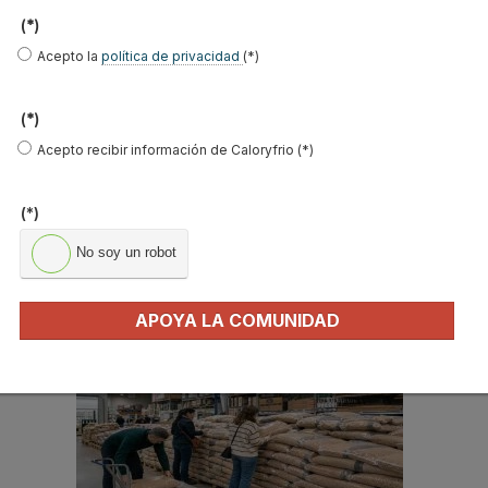
Email
*
(*)
Ocupación
*
Acepto la
política de privacidad
(*)
*
(*)
Acepto la
política de privacidad
.
Acepto recibir información de Caloryfrio (*)
*
(*)
No soy un robot
No soy un robot
Enviar
APOYA LA COMUNIDAD
LO MÁS VISTO