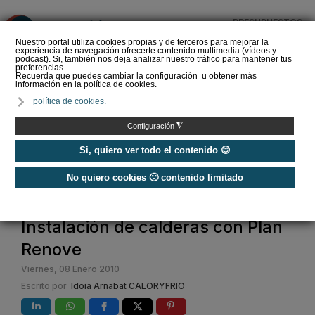
PRESUPUESTOS
❌
Nuestro portal utiliza cookies propias y de terceros para mejorar la
experiencia de navegación ofrecerte contenido multimedia (vídeos y
podcast). Si, también nos deja analizar nuestro tráfico para mantener tus
preferencias.
Recuerda que puedes cambiar la configuración u obtener más
información en la política de cookies.
Criterios de selección de
política de cookies.
depósitos de ACS
◮
Configuración
Si, quiero ver todo el contenido 😊
No quiero cookies 🙁 contenido limitado
Home
Instalación de calderas con Plan
Renove
Viernes, 08 Enero 2010
Escrito por
Idoia Arnabat CALORYFRIO