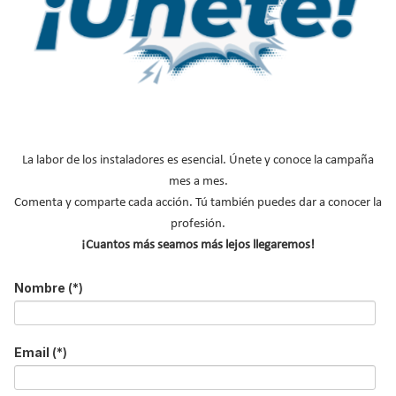
Equilibrado hidráulico del suelo radiante:
colectores y puesta en marcha
La labor de los instaladores es esencial. Únete y conoce la campaña
mes a mes.
Suscríbete a
Comenta y comparte cada acción. Tú también puedes dar a conocer la
profesión.
nuestros boletines
¡Cuantos más seamos más lejos llegaremos!
Y RECIBE EN TU EMAIL TODA LA
Nombre
(*)
ACTUALIDAD DEL SECTOR
Nombre
*
Email
(*)
Apellidos