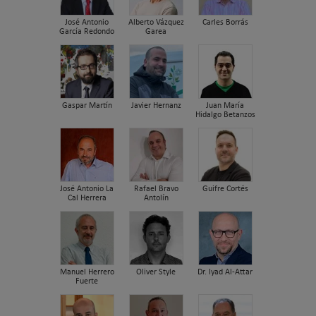
José Antonio
Alberto Vázquez
Carles Borrás
García Redondo
Garea
Gaspar Martín
Javier Hernanz
Juan María
Hidalgo Betanzos
José Antonio La
Rafael Bravo
Guifre Cortés
Cal Herrera
Antolín
Manuel Herrero
Oliver Style
Dr. Iyad Al-Attar
Fuerte