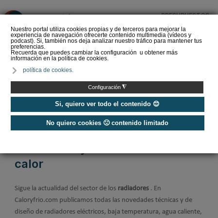
PRESUPUESTOS
❌
Nuestro portal utiliza cookies propias y de terceros para mejorar la
experiencia de navegación ofrecerte contenido multimedia (vídeos y
podcast). Si, también nos deja analizar nuestro tráfico para mantener tus
preferencias.
Recuerda que puedes cambiar la configuración u obtener más
información en la política de cookies.
Radiadores de
política de cookies.
calefacción ▷ tipos y
claves para elegir el
◮
Configuración
mejor radiador
Si, quiero ver todo el contenido 😊
No quiero cookies 🙁 contenido limitado
Home
/
Calefacción
/
Radiadores y acumuladores de calor
Radiadores y acumuladores de
calor
Sigue la actualidad del sector de los
radiadores
. En
Caloryfrio.com publicamos todas las novedades técnicas y de
diseño de radiadores eléctricos, baja temperatura, agua caliente,