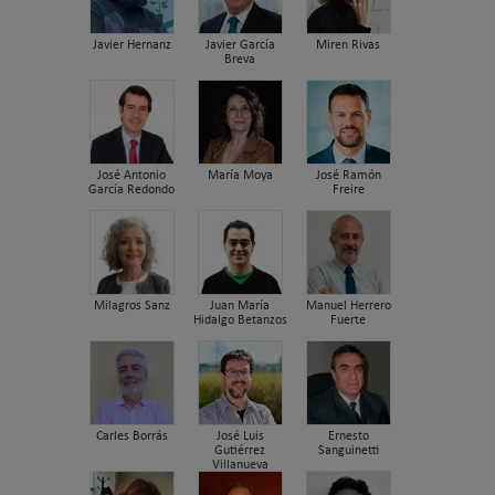
Javier Hernanz
Javier García
Miren Rivas
Breva
José Antonio
María Moya
José Ramón
García Redondo
Freire
Milagros Sanz
Juan María
Manuel Herrero
Hidalgo Betanzos
Fuerte
Carles Borrás
José Luis
Ernesto
Gutiérrez
Sanguinetti
Villanueva