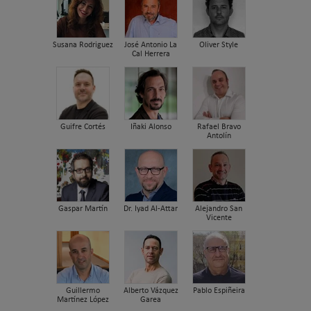
Susana Rodriguez
José Antonio La
Oliver Style
Cal Herrera
Guifre Cortés
Iñaki Alonso
Rafael Bravo
Antolín
Gaspar Martín
Dr. Iyad Al-Attar
Alejandro San
Vicente
Guillermo
Alberto Vázquez
Pablo Espiñeira
Martínez López
Garea