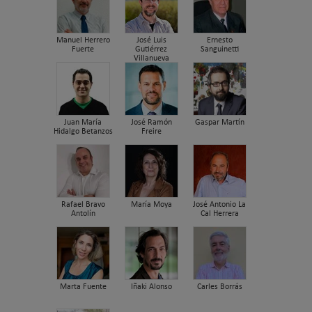
Manuel Herrero
José Luis
Ernesto
Fuerte
Gutiérrez
Sanguinetti
Villanueva
Juan María
José Ramón
Gaspar Martín
Hidalgo Betanzos
Freire
Rafael Bravo
María Moya
José Antonio La
Antolín
Cal Herrera
Marta Fuente
Iñaki Alonso
Carles Borrás