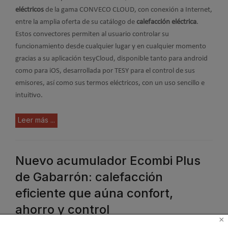
eléctricos
de la gama CONVECO CLOUD, con conexión a Internet,
entre la amplia oferta de su catálogo de
calefacción eléctrica
.
Estos convectores permiten al usuario controlar su
funcionamiento desde cualquier lugar y en cualquier momento
gracias a su aplicación tesyCloud, disponible tanto para android
como para iOS, desarrollada por TESY para el control de sus
emisores, así como sus termos eléctricos, con un uso sencillo e
intuitivo.
Leer más ...
Nuevo acumulador Ecombi Plus
de Gabarrón: calefacción
eficiente que aúna confort,
ahorro y control
×
Publicado en
Radiadores y acumuladores de calor