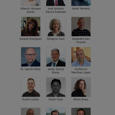
Alberto Vázquez
José Antonio
Javier Hernanz
Garea
García Redondo
Susana Rodriguez
Milagros Sanz
Alejandro San
Vicente
Dr. Iyad Al-Attar
Javier García
Guillermo
Breva
Martínez López
Guifre Cortés
Oliver Style
Miren Rivas