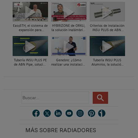
EasySTH, el sistema de
HYBRIZONE de ORKLI,
Criterios de instalación
expansión para
la solución inalámbrica
INSU PLUS de ABN,
tuberías PEX-a | Jordi
para rehabilitación y
Guía paso a paso
Mestres, Standard
zonificación del clima
Hidráulica
en vivienda
Tubería INSU PLUS PE
Genebre: ¿Cómo
Tubería INSU PLUS
de ABN Pipe, solución
realizar una instalación
Aluminio, la solución
integral en tuberías
con reductoras a
integral en sistemas
preaisladas
presión?
preaislados de ABN
Pipe Systems
B
u
s
c
a
r
MÁS SOBRE RADIADORES
.
.