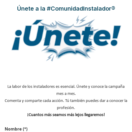
20 Sep 2018
Únete a la #ComunidadInstalador®
La labor de los instaladores es esencial. Únete y conoce la campaña
La innovación tecnológica y la eficiencia han llegado a los
mes a mes.
acumuladores de calor eléctricos con ECOMBI PLUS.
Estos
Comenta y comparte cada acción. Tú también puedes dar a conocer la
aparatos, diseñados para ofrecer el
máximo aprovechamiento
profesión.
de las tarifas eléctricas con Discriminación Horaria (DH),
¡Cuantos más seamos más lejos llegaremos!
incorporan la más moderna tecnología y constituyen la
alternativa más eficiente a los sistemas de acumulación
Nombre
(*)