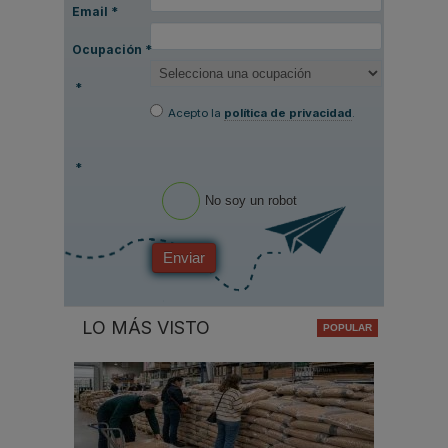
Email
*
Ocupación
*
*
Acepto la
política de privacidad
.
*
No soy un robot
Enviar
LO MÁS VISTO