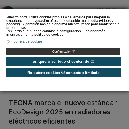
PRESUPUESTOS
❌
Nuestro portal utiliza cookies propias y de terceros para mejorar la
experiencia de navegación ofrecerte contenido multimedia (vídeos y
podcast). Si, también nos deja analizar nuestro tráfico para mantener tus
preferencias.
Recuerda que puedes cambiar la configuración u obtener más
información en la política de cookies.
Radiadores de
política de cookies.
calefacción ▷ tipos y
claves para elegir el
◮
Configuración
mejor radiador
Si, quiero ver todo el contenido 😊
No quiero cookies 🙁 contenido limitado
Home
/
Radiadores eléctricos
radiadores eléctricos
TECNA marca el nuevo estándar
EcoDesign 2025 en radiadores
eléctricos eficientes