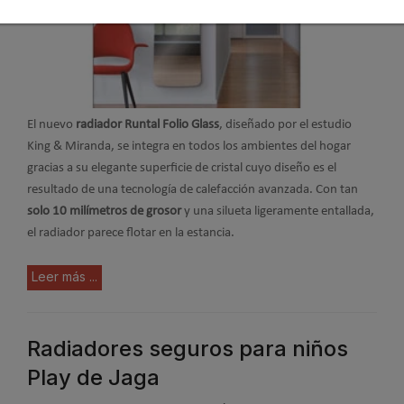
El nuevo
radiador Runtal Folio Glass
, diseñado por el estudio
King & Miranda, se integra en todos los ambientes del hogar
gracias a su elegante superficie de cristal cuyo diseño es el
resultado de una tecnología de calefacción avanzada. Con tan
solo 10 milímetros de grosor
y una silueta ligeramente entallada,
el radiador parece flotar en la estancia.
Leer más ...
Radiadores seguros para niños
Play de Jaga