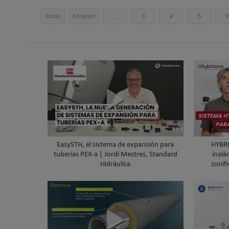
Inicio
Anterior
…
3
4
5
EasySTH, el sistema de expansión para
HYBRI
tuberías PEX-a | Jordi Mestres, Standard
inalá
Hidráulica
zonifi