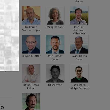
Garea
Guillermo
Milagros Sanz
José Luis
Martínez López
Gutiérrez
Villanueva
Dr. Iyad Al-Attar
José Ramón
Javier García
Freire
Breva
facción,
 de que
Rafael Bravo
Oliver Style
Juan María
Antolín
Hidalgo Betanzos
io