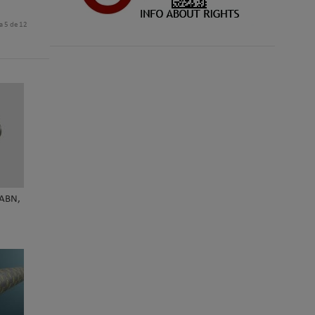
a 5 de 12
 ABN,