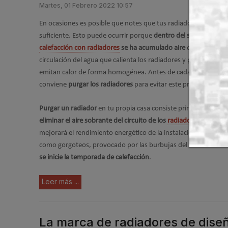
Martes, 01 Febrero 2022 10:57
En ocasiones es posible que notes que tus radiadores no calie
suficiente. Esto puede ocurrir porque
dentro del sistema de
calefacción con radiadores
se ha acumulado aire
que entorpec
circulación del agua que calienta los radiadores y provoca que
emitan calor de forma homogénea. Antes de cada temporada 
conviene
purgar los radiadores
para evitar este problema.
Purgar un radiador
en tu propia casa consiste principalmente 
eliminar el aire sobrante del circuito de los
radiadores
, con lo 
mejorará el rendimiento energético de la instalación de calefa
como gorgoteos, provocado por las burbujas del aire acumula
se inicie la temporada de calefacción
.
Leer más ...
La marca de radiadores de diseñ