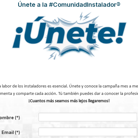
Únete a la #ComunidadInstalador®
onsumo: todo lo que necesitas saber
algún
 pueda
 que se
ndir
rse
horro
a labor de los instaladores es esencial. Únete y conoce la campaña mes a me
menta y comparte cada acción. Tú también puedes dar a conocer la profesi
¡Cuantos más seamos más lejos llegaremos!
ombre
(*)
calefacción
Email
(*)