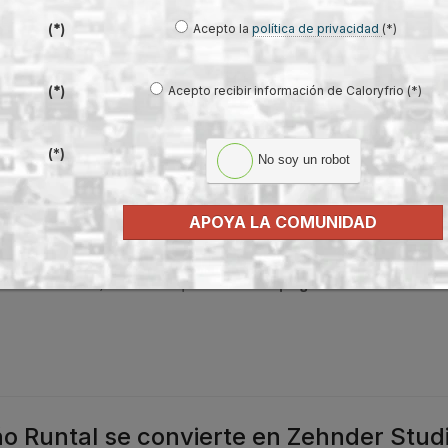
Acepto la
política de privacidad
(*)
(*)
ntan lo
Acepto recibir información de Caloryfrio (*)
(*)
e la
 no
de frío
(*)
No soy un robot
en
APOYA LA COMUNIDAD
que
cción. En ocasiones también suelen oírse ruidos extraños al encender la cale
das en el sistema, síntoma de que es necesario
purgar los radiadores antes
o Runtal se convierte en Zehnder Stud