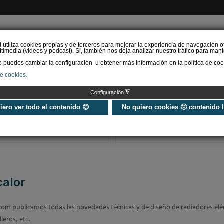
l utiliza cookies propias y de terceros para mejorar la experiencia de navegación o
timedia (vídeos y podcast). Si, también nos deja analizar nuestro tráfico para mant
puedes cambiar la configuración u obtener más información en la política de coo
de cookies.
AS RENOVABLES
CALEFACCIÓN
REFRIGERACIÓN
EFICIENCIA ENERGÉTI
◮
Configuración
Radiadores de
Cómo purgar l
calefacción ▷ tipos y
radiadores de
uiero ver todo el contenido 😊
No quiero cookies 🙁 contenido 
claves para elegir el
calefacción
mejor radiador
calor
.com publicamos todas las novedades técnicas y de diseño de radiadores eléc
lleros, etc.