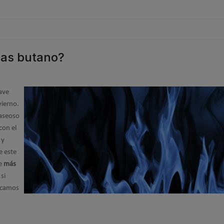
gas butano?
ave
vierno.
gaseoso
con el
 y
e este
ce
más
si
ozcamos