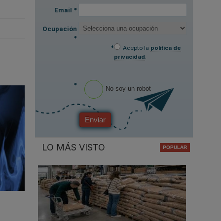
Email
*
Ocupación
*
*
Acepto la
política de
privacidad
.
*
No soy un robot
Enviar
LO MÁS VISTO