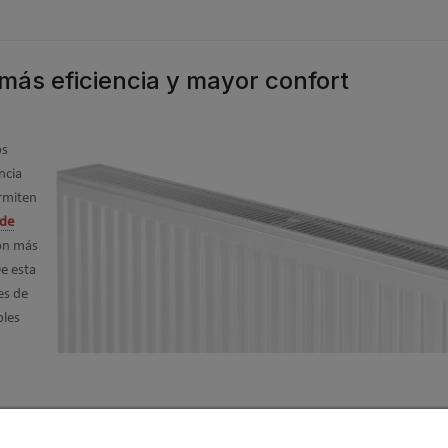
más eficiencia y mayor confort
os
ncia
rmiten
de
on más
De esta
es de
bles