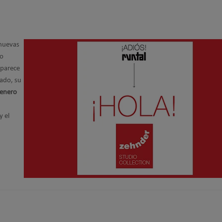
 nuevas
io
aparece
gado, su
 enero
y el