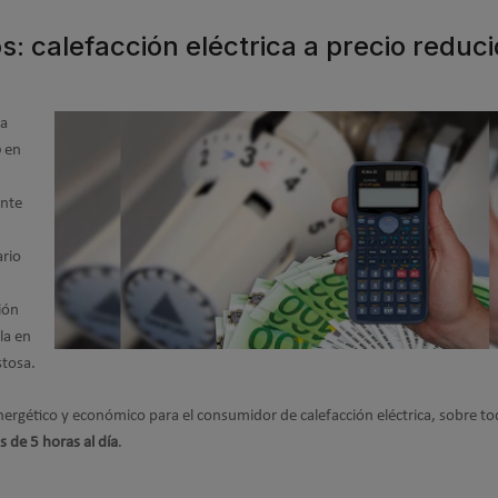
: calefacción eléctrica a precio reduc
la
o
en
ante
ario
ión
la en
stosa.
energético y económico para el consumidor de calefacción eléctrica, sobre t
 de 5 horas al día
.