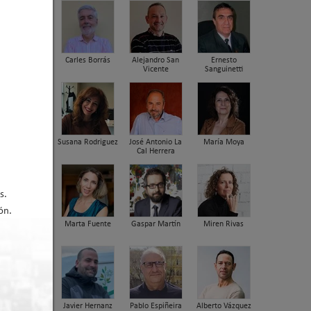
Carles Borrás
Alejandro San
Ernesto
Vicente
Sanguinetti
Susana Rodriguez
José Antonio La
María Moya
Cal Herrera
s.
ón.
Marta Fuente
Gaspar Martín
Miren Rivas
Javier Hernanz
Pablo Espiñeira
Alberto Vázquez