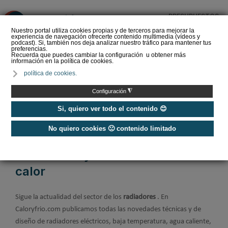
PRESUPUESTOS
❌
Nuestro portal utiliza cookies propias y de terceros para mejorar la
experiencia de navegación ofrecerte contenido multimedia (vídeos y
podcast). Si, también nos deja analizar nuestro tráfico para mantener tus
preferencias.
Recuerda que puedes cambiar la configuración u obtener más
información en la política de cookies.
Cómo purgar los
política de cookies.
radiadores de
calefacción
◮
Configuración
Si, quiero ver todo el contenido 😊
No quiero cookies 🙁 contenido limitado
Home
/
Calefacción
/
Radiadores y acumuladores de calor
Radiadores y acumuladores de
calor
Sigue la actualidad del sector de los
radiadores
. En
Caloryfrio.com publicamos todas las novedades técnicas y de
diseño de radiadores eléctricos, baja temperatura, agua caliente,