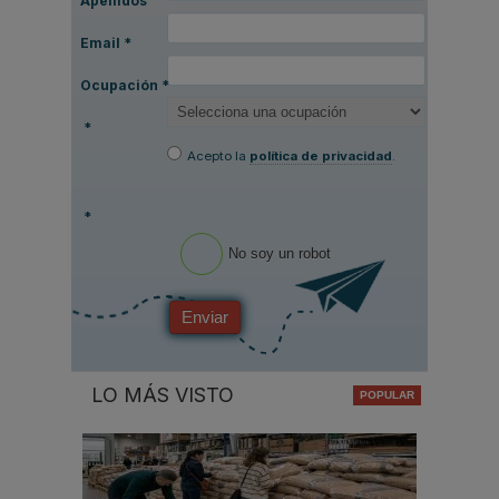
Apellidos
Email
*
Ocupación
*
*
Acepto la
política de privacidad
.
*
No soy un robot
Enviar
LO MÁS VISTO