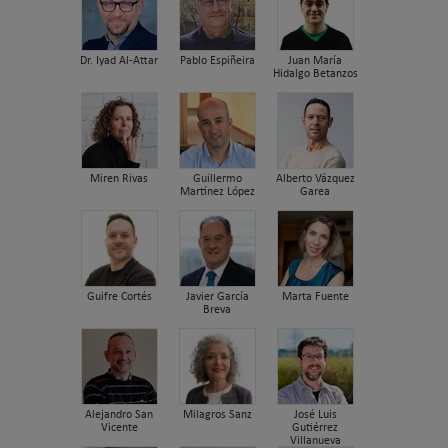
Dr. Iyad Al-Attar
Pablo Espiñeira
Juan María
Hidalgo Betanzos
Miren Rivas
Guillermo
Alberto Vázquez
Martínez López
Garea
Guifre Cortés
Javier García
Marta Fuente
Breva
Alejandro San
Milagros Sanz
José Luis
Vicente
Gutiérrez
Villanueva