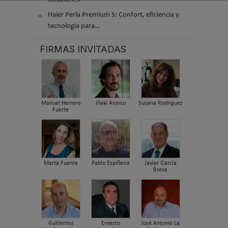
Haier Perla Premium S: Confort, eficiencia y
tecnología para…
FIRMAS INVITADAS
Manuel Herrero
Iñaki Alonso
Susana Rodriguez
Fuerte
Marta Fuente
Pablo Espiñeira
Javier García
Breva
Guillermo
Ernesto
José Antonio La