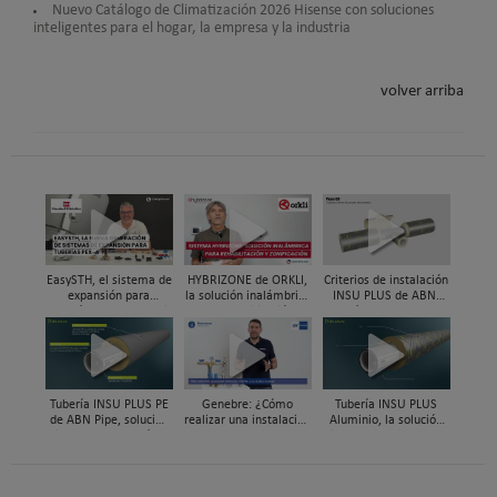
Nuevo Catálogo de Climatización 2026 Hisense con soluciones
inteligentes para el hogar, la empresa y la industria
volver arriba
EasySTH, el sistema de
HYBRIZONE de ORKLI,
Criterios de instalación
expansión para
la solución inalámbrica
INSU PLUS de ABN,
tuberías PEX-a | Jordi
para rehabilitación y
Guía paso a paso
Mestres, Standard
zonificación del clima
Hidráulica
en vivienda
Tubería INSU PLUS PE
Genebre: ¿Cómo
Tubería INSU PLUS
de ABN Pipe, solución
realizar una instalación
Aluminio, la solución
integral en tuberías
con reductoras a
integral en sistemas
preaisladas
presión?
preaislados de ABN
Pipe Systems