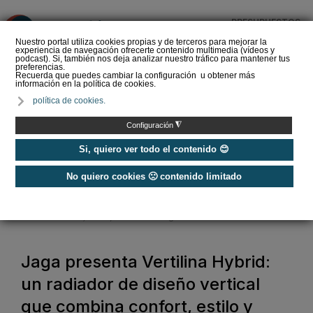
PRESUPUESTOS
❌
Nuestro portal utiliza cookies propias y de terceros para mejorar la
experiencia de navegación ofrecerte contenido multimedia (vídeos y
podcast). Si, también nos deja analizar nuestro tráfico para mantener tus
preferencias.
Recuerda que puedes cambiar la configuración u obtener más
información en la política de cookies.
Cómo purgar los
política de cookies.
radiadores de
calefacción
◮
Configuración
Si, quiero ver todo el contenido 😊
No quiero cookies 🙁 contenido limitado
Home
/
Calefacción
/
Radiadores y acumuladores de calor
/
Jaga presenta Vertilina Hybrid: un radiador de diseño vertical que
combina confort, estilo y eficiencia energética
Jaga presenta Vertilina Hybrid:
un radiador de diseño vertical
que combina confort, estilo y