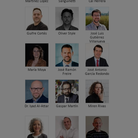
Martínez López
Sanguinetti
Cal Herrera
Guifre Cortés
Oliver Style
José Luis
Gutiérrez
Villanueva
María Moya
José Ramón
José Antonio
Freire
García Redondo
Dr. Iyad Al-Attar
Gaspar Martín
Miren Rivas