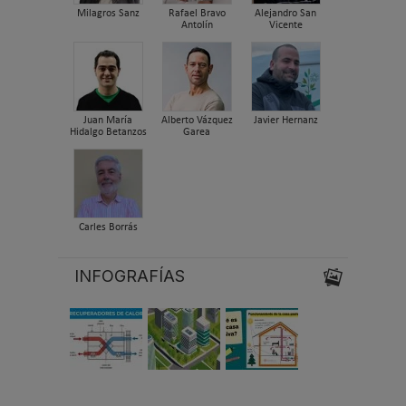
Milagros Sanz
Rafael Bravo
Alejandro San
Antolín
Vicente
Juan María
Alberto Vázquez
Javier Hernanz
Hidalgo Betanzos
Garea
Carles Borrás
INFOGRAFÍAS