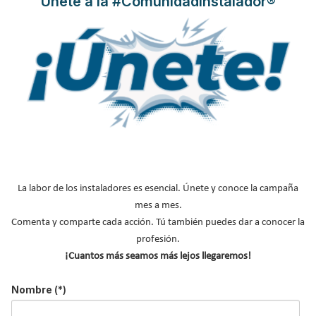
Únete a la #ComunidadInstalador®
Y RECIBE EN TU EMAIL TODA LA
ACTUALIDAD DEL SECTOR
Nombre
*
Apellidos
Email
*
Ocupación
*
*
La labor de los instaladores es esencial. Únete y conoce la campaña
Acepto la
política de privacidad
.
mes a mes.
Comenta y comparte cada acción. Tú también puedes dar a conocer la
*
profesión.
¡Cuantos más seamos más lejos llegaremos!
No soy un robot
Nombre
(*)
Enviar