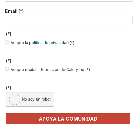
Email
(*)
LO MÁS VISTO
(*)
Acepto la
política de privacidad
(*)
(*)
El precio del pellet vuelve a subir…
Acepto recibir información de Caloryfrio (*)
Recuperadores de calor: qué son, cómo
(*)
funcionan y cuándo son…
No soy un robot
Consejos para ahorrar con el aire
acondicionado
El precio de los biocombustibles cambia en
APOYA LA COMUNIDAD
2026: fuerte subi…
¿Cómo detectar el gas radón? Medición y
soluciones