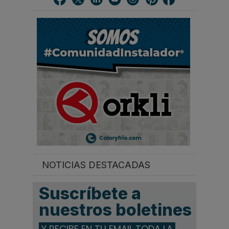
a
r
.
.
.
NOTICIAS DESTACADAS
Suscríbete a
nuestros boletines
Y RECIBE EN TU EMAIL TODA LA