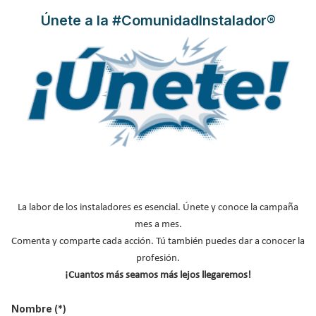
Únete a la #ComunidadInstalador®
Leer más ...
La labor de los instaladores es esencial. Únete y conoce la campaña
mes a mes.
Comenta y comparte cada acción. Tú también puedes dar a conocer la
Hisense presenta su nueva tarifa
profesión.
de climatización impulsada por
¡Cuantos más seamos más lejos llegaremos!
un fuerte crecimiento europeo y
Nombre
(*)