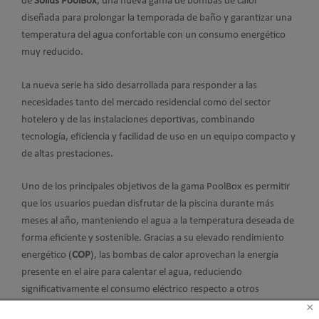
de
Solius PoolBox
, una nueva gama de bombas de calor
diseñada para prolongar la temporada de baño y garantizar una
temperatura del agua confortable con un consumo energético
muy reducido.
La nueva serie ha sido desarrollada para responder a las
necesidades tanto del mercado residencial como del sector
hotelero y de las instalaciones deportivas, combinando
tecnología, eficiencia y facilidad de uso en un equipo compacto y
de altas prestaciones.
Uno de los principales objetivos de la gama PoolBox es permitir
que los usuarios puedan disfrutar de la piscina durante más
meses al año, manteniendo el agua a la temperatura deseada de
forma eficiente y sostenible. Gracias a su elevado rendimiento
energético (
COP
), las bombas de calor aprovechan la energía
presente en el aire para calentar el agua, reduciendo
significativamente el consumo eléctrico respecto a otros
×
sistemas de calefacción.