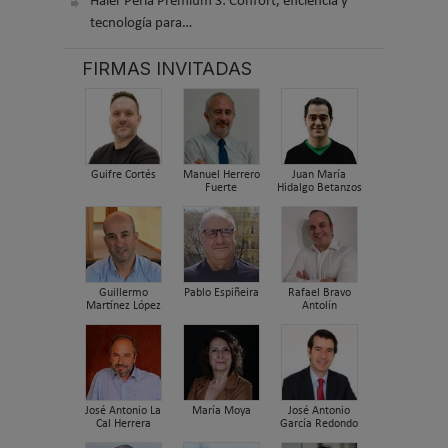
Haier Perla Premium S: Confort, eficiencia y
tecnología para…
FIRMAS INVITADAS
Guifre Cortés
Manuel Herrero
Juan María
Fuerte
Hidalgo Betanzos
Guillermo
Pablo Espiñeira
Rafael Bravo
Martínez López
Antolín
José Antonio La
María Moya
José Antonio
Cal Herrera
García Redondo