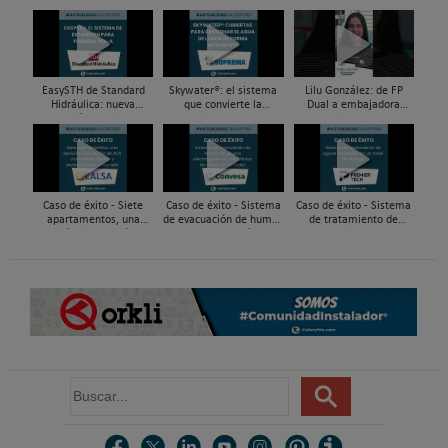
EasySTH de Standard
Skywater®: el sistema
Lilu González: de FP
Hidráulica: nueva
que convierte la
Dual a embajadora
generación en sistemas
cubierta en una
#ComunidadInstalador®
de expansión para
infraestructura activa de
| Mecatrónica Industrial
tuberías PEX
gestión del agua...
Caso de éxito - Siete
Caso de éxito - Sistema
Caso de éxito - Sistema
apartamentos, una
de evacuación de humos
de tratamiento de
decisión: instalación de
de grupos electrógenos
aguas residuales en un
ACS confortable, flexible
en una fábrica de vidrios
hotel de Málaga
y pens...
e...
B
u
s
c