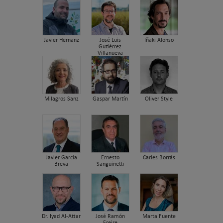
Javier Hernanz
José Luis
Iñaki Alonso
Gutiérrez
Villanueva
Milagros Sanz
Gaspar Martín
Oliver Style
Javier García
Ernesto
Carles Borrás
Breva
Sanguinetti
Dr. Iyad Al-Attar
José Ramón
Marta Fuente
Freire