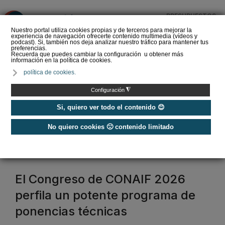
PRESUPUESTOS
❌
Nuestro portal utiliza cookies propias y de terceros para mejorar la
experiencia de navegación ofrecerte contenido multimedia (vídeos y
podcast). Si, también nos deja analizar nuestro tráfico para mantener tus
preferencias.
Recuerda que puedes cambiar la configuración u obtener más
información en la política de cookies.
La Liga de los
política de cookies.
Instaladores: Los Titanes
del Amperio (Episodio 3)
◮
Configuración
Si, quiero ver todo el contenido 😊
No quiero cookies 🙁 contenido limitado
Home
/
Etiquetas
/
aerotermia
aerotermia
El Congreso de CONAIF 2026
perfila un potente programa de
ponencias técnicas