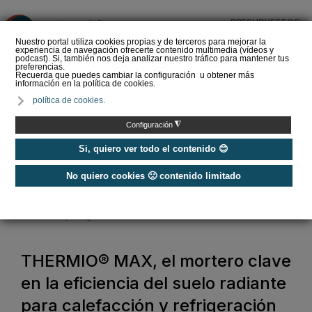
PRESUPUESTOS
❌
Nuestro portal utiliza cookies propias y de terceros para mejorar la
experiencia de navegación ofrecerte contenido multimedia (vídeos y
podcast). Si, también nos deja analizar nuestro tráfico para mantener tus
preferencias.
Recuerda que puedes cambiar la configuración u obtener más
información en la política de cookies.
#ComunidadInstalador®
política de cookies.
presenta a sus
embajadores 2026: los
◮
Configuración
superhéroes de las in…
Si, quiero ver todo el contenido 😊
No quiero cookies 🙁 contenido limitado
Home
/
Calefacción
/
Suelo y techo radiante
/
THERMIO® MAX, el mortero clave en la eficiencia del suelo radiante para
calefacción y refrigeración
THERMIO® MAX, el mortero clave
en la eficiencia del suelo radiante
para calefacción y refrigeración