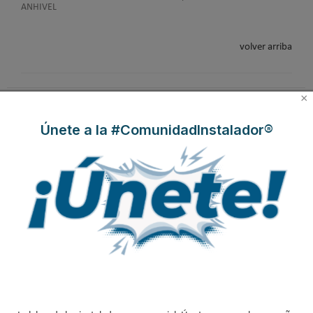
ANHIVEL
volver arriba
×
Únete a la #ComunidadInstalador®
EasySTH, el sistema de
HYBRIZONE de ORKLI,
Criterios de instalación
expansión para
la solución inalámbrica
INSU PLUS de ABN,
tuberías PEX-a | Jordi
para rehabilitación y
Guía paso a paso
Mestres, Standard
zonificación del clima
Hidráulica
en vivienda
Tubería INSU PLUS PE
Genebre: ¿Cómo
Tubería INSU PLUS
de ABN Pipe, solución
realizar una instalación
Aluminio, la solución
integral en tuberías
con reductoras a
integral en sistemas
preaisladas
presión?
preaislados de ABN
Pipe Systems