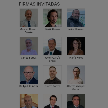
FIRMAS INVITADAS
Manuel Herrero
Iñaki Alonso
Javier Hernanz
Fuerte
Carles Borrás
Javier García
María Moya
Breva
Dr. Iyad Al-Attar
Guifre Cortés
Alberto Vázquez
Garea