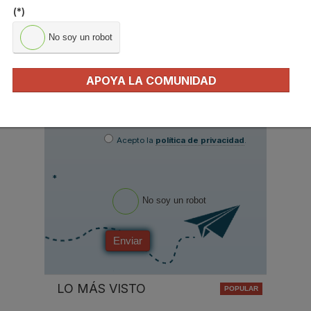
(*)
Nombre
*
No soy un robot
Apellidos
Email
*
APOYA LA COMUNIDAD
Ocupación
*
*
Acepto la
política de privacidad
.
*
No soy un robot
Enviar
LO MÁS VISTO