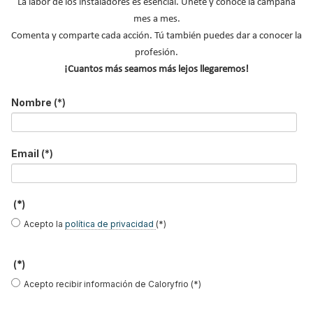
La labor de los instaladores es esencial. Únete y conoce la campaña
B
mes a mes.
u
s
Comenta y comparte cada acción. Tú también puedes dar a conocer la
c
profesión.
a
¡Cuantos más seamos más lejos llegaremos!
r
MÁS SOBRE SUELO RADIANTE
.
Nombre
(*)
.
Suelo radiante refrescante
.
Techo radiante
Email
(*)
Instaladores de calefacción
NOTICIAS DESTACADAS
(*)
Suscríbete a
Acepto la
política de privacidad
(*)
nuestros boletines
(*)
Y RECIBE EN TU EMAIL TODA LA
Acepto recibir información de Caloryfrio (*)
ACTUALIDAD DEL SECTOR