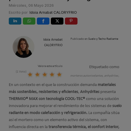
Miércoles, 06 Mayo 2026
Escrito por
Idoia Arnabat CALORYFRIO
Publicado en
Suelo y Techo Radiante
Idoia Arnabat
CALORYFRIO
Valora este artículo
Etiquetado como
(1 Voto)
morteros autonivelantes,
anhydritec,
En un contexto en el que la construcción demanda
materiales
más sostenibles, resistentes y eficientes
,
Anhydritec
presenta
THERMIO® MAX con tecnología COOL-TEC®
como una solución
innovadora para mejorar el rendimiento de los sistemas de
suelo
radiante en modo calefacción y refrigeración.
La compañía sitúa
así el mortero como un elemento activo del sistema, con
influencia directa en la
transferencia térmica, el confort interior,