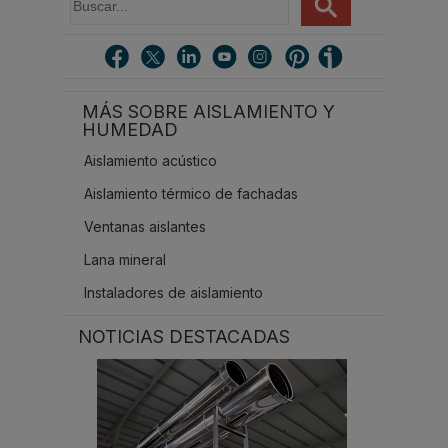
u
s
c
a
r
MÁS SOBRE AISLAMIENTO Y
.
HUMEDAD
.
.
Aislamiento acústico
Aislamiento térmico de fachadas
Ventanas aislantes
Lana mineral
Instaladores de aislamiento
NOTICIAS DESTACADAS