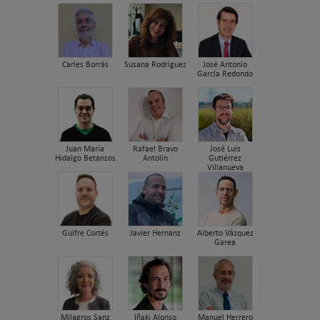
Carles Borrás
Susana Rodriguez
José Antonio
García Redondo
Juan María
Rafael Bravo
José Luis
Hidalgo Betanzos
Antolín
Gutiérrez
Villanueva
Guifre Cortés
Javier Hernanz
Alberto Vázquez
Garea
Milagros Sanz
Iñaki Alonso
Manuel Herrero