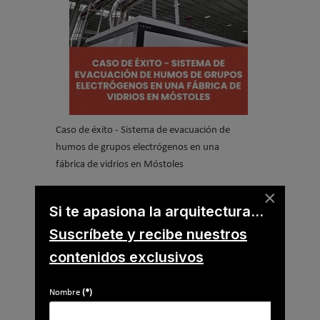
Caso de éxito - Sistema de evacuación de
humos de grupos electrógenos en una
fábrica de vidrios en Móstoles
×
Suscríbete a
Si te apasiona la arquitectura...
nuestros boletines
Suscríbete y recibe nuestros
contenidos exclusivos
Y RECIBE EN TU EMAIL TODA LA
ACTUALIDAD DEL SECTOR
Nombre
(*)
Nombre
*