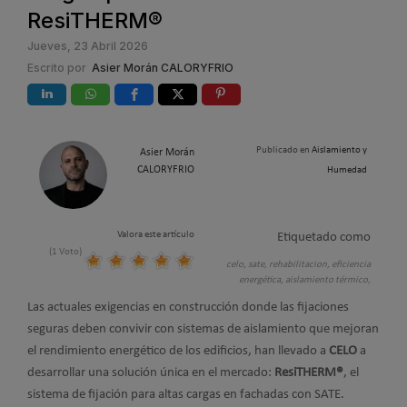
ResiTHERM®
Jueves, 23 Abril 2026
Escrito por
Asier Morán CALORYFRIO
Publicado en
Aislamiento y
Asier Morán
CALORYFRIO
Humedad
Valora este artículo
Etiquetado como
(1 Voto)
celo,
sate,
rehabilitacion,
eficiencia
energética,
aislamiento térmico,
Las actuales exigencias en construcción donde las fijaciones
seguras deben convivir con sistemas de aislamiento que mejoran
el rendimiento energético de los edificios, han llevado a
CELO
a
desarrollar una solución única en el mercado:
ResiTHERM®
, el
sistema de fijación para altas cargas en fachadas con SATE.