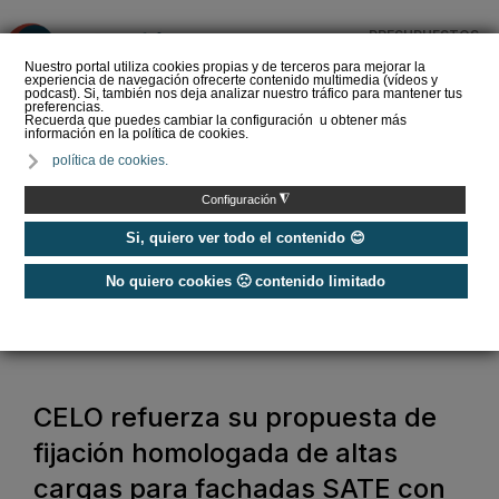
PRESUPUESTOS
❌
Nuestro portal utiliza cookies propias y de terceros para mejorar la
experiencia de navegación ofrecerte contenido multimedia (vídeos y
podcast). Si, también nos deja analizar nuestro tráfico para mantener tus
preferencias.
Recuerda que puedes cambiar la configuración u obtener más
información en la política de cookies.
SOPREMA impulsa la
política de cookies.
cubierta azul con el
sistema Skywater® y
◮
Configuración
Sopranature® en su n…
Si, quiero ver todo el contenido 😊
No quiero cookies 🙁 contenido limitado
Home
/
Construcción Sostenible
/
Aislamiento y Humedad
/
CELO refuerza su propuesta de fijación homologada de altas cargas para
fachadas SATE con ResiTHERM®
CELO refuerza su propuesta de
fijación homologada de altas
cargas para fachadas SATE con