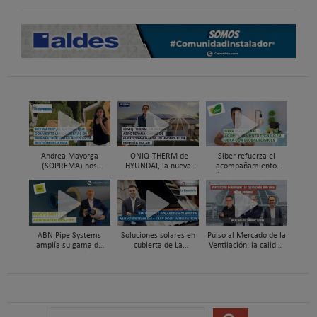
Andrea Mayorga
IONIQ-THERM de
Siber refuerza el
(SOPREMA) nos
HYUNDAI, la nueva
acompañamiento
presenta Skywater®, la
aerotermia capaz de
técnico en obra y el
cubierta azul-verde
funcionar hasta en un
soporte al instalador
98% con energía solar
con Global Services
ABN Pipe Systems
Soluciones solares en
Pulso al Mercado de la
amplía su gama de
cubierta de La
Ventilación: la calidad
soluciones preaisladas
Escandella - Nuevo
del aire deja de ser
con el nuevo sistema
Sistema ERI, Easy Roof
invisible
ABN WATER INSU-PE
Integration
B