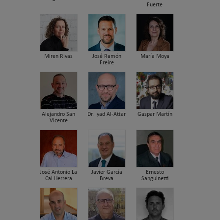
Fuerte
Miren Rivas
José Ramón
María Moya
Freire
Alejandro San
Dr. Iyad Al-Attar
Gaspar Martín
Vicente
José Antonio La
Javier García
Ernesto
Cal Herrera
Breva
Sanguinetti