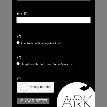
Apellidos
Email
(*)
Email
*
Ocupación
*
*
(*)
Acepto la
política de privacidad
.
Acepto la
política de privacidad
*
(*)
No soy un robot
Acepto recibir información de Caloryfrio
Enviar
(*)
No soy un robot
LO MÁS VISTO
¡SUSCRÍBETE!