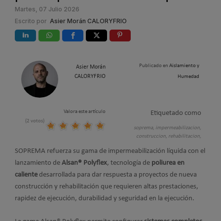
Martes, 07 Julio 2026
Escrito por
Asier Morán CALORYFRIO
Publicado en
Aislamiento y
Asier Morán
CALORYFRIO
Humedad
Valora este artículo
Etiquetado como
(2 votos)
soprema,
impermeabilizacion,
construccion,
rehabilitacion,
SOPREMA refuerza su gama de impermeabilización líquida con el
lanzamiento de
Alsan® Polyflex
, tecnología de
poliurea en
caliente
desarrollada para dar respuesta a proyectos de nueva
construcción y rehabilitación que requieren altas prestaciones,
rapidez de ejecución, durabilidad y seguridad en la ejecución.