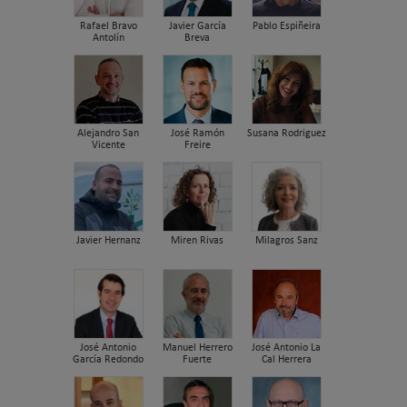
Rafael Bravo
Javier García
Pablo Espiñeira
Antolín
Breva
Alejandro San
José Ramón
Susana Rodriguez
Vicente
Freire
Javier Hernanz
Miren Rivas
Milagros Sanz
José Antonio
Manuel Herrero
José Antonio La
García Redondo
Fuerte
Cal Herrera