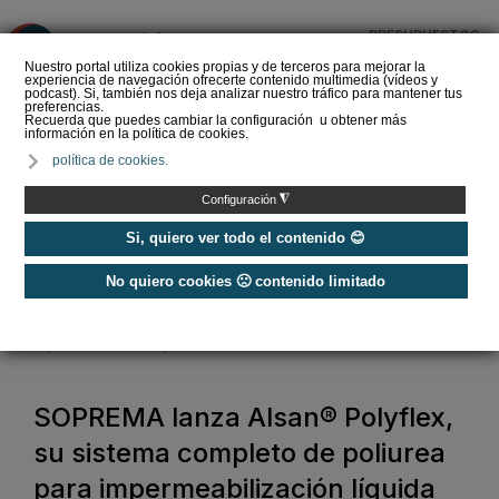
PRESUPUESTOS
❌
Nuestro portal utiliza cookies propias y de terceros para mejorar la
experiencia de navegación ofrecerte contenido multimedia (vídeos y
podcast). Si, también nos deja analizar nuestro tráfico para mantener tus
preferencias.
Recuerda que puedes cambiar la configuración u obtener más
información en la política de cookies.
Siber refuerza su
política de cookies.
propuesta de valor con
Global Services, un
◮
Configuración
nuevo estándar en s…
Si, quiero ver todo el contenido 😊
No quiero cookies 🙁 contenido limitado
Home
/
Construcción Sostenible
/
Aislamiento y Humedad
/
SOPREMA lanza Alsan® Polyflex, su sistema completo de poliurea para
impermeabilización líquida
SOPREMA lanza Alsan® Polyflex,
su sistema completo de poliurea
para impermeabilización líquida