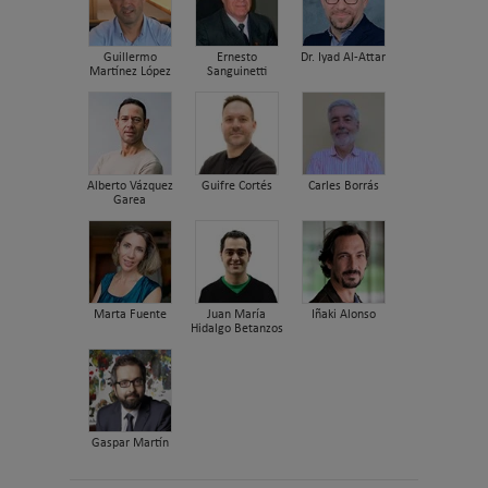
Guillermo
Ernesto
Dr. Iyad Al-Attar
Martínez López
Sanguinetti
Alberto Vázquez
Guifre Cortés
Carles Borrás
Garea
Marta Fuente
Juan María
Iñaki Alonso
Hidalgo Betanzos
Gaspar Martín