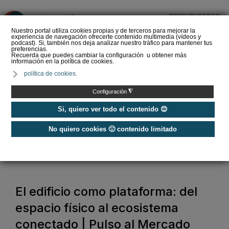
PRESUPUESTOS
❌
Nuestro portal utiliza cookies propias y de terceros para mejorar la
experiencia de navegación ofrecerte contenido multimedia (vídeos y
podcast). Si, también nos deja analizar nuestro tráfico para mantener tus
preferencias.
Recuerda que puedes cambiar la configuración u obtener más
información en la política de cookies.
Siber refuerza su
política de cookies.
propuesta de valor con
Global Services, un
◮
Configuración
nuevo estándar en s…
Si, quiero ver todo el contenido 😊
No quiero cookies 🙁 contenido limitado
Home
/
Construcción Sostenible
/
Domótica y Smart Home
/
El edificio como plataforma: del espacio físico al ecosistema conectado |
Pulso al Mercado
El edificio como plataforma: del
espacio físico al ecosistema
conectado | Pulso al Mercado