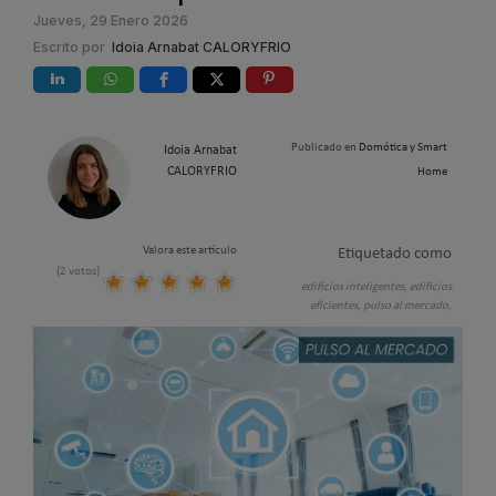
Jueves, 29 Enero 2026
Escrito por
Idoia Arnabat CALORYFRIO
Publicado en
Domótica y Smart
Idoia Arnabat
CALORYFRIO
Home
Valora este artículo
Etiquetado como
(2 votos)
edificios inteligentes,
edificios
eficientes,
pulso al mercado,