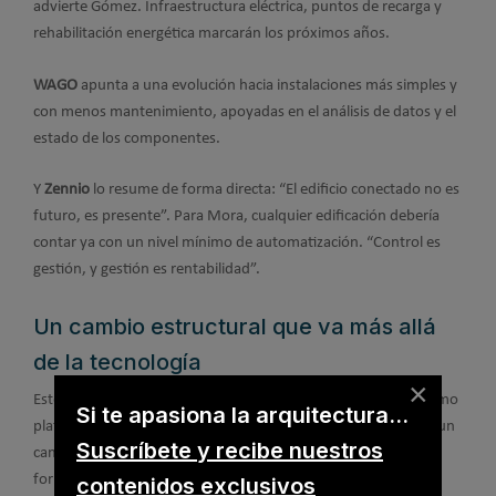
advierte Gómez. Infraestructura eléctrica, puntos de recarga y
rehabilitación energética marcarán los próximos años.
WAGO
apunta a una evolución hacia instalaciones más simples y
con menos mantenimiento, apoyadas en el análisis de datos y el
estado de los componentes.
Y
Zennio
lo resume de forma directa: “El edificio conectado no es
futuro, es presente”. Para Mora, cualquier edificación debería
contar ya con un nivel mínimo de automatización. “Control es
gestión, y gestión es rentabilidad”.
Un cambio estructural que va más allá
de la tecnología
×
Este Pulso al Mercado deja una conclusión clara: el edificio como
Si te apasiona la arquitectura...
plataforma no es solo una cuestión de innovación técnica. Es un
Suscríbete y recibe nuestros
cambio estructural que requiere normativa, planificación,
formación y colaboración entre todos los actores del sector.
contenidos exclusivos