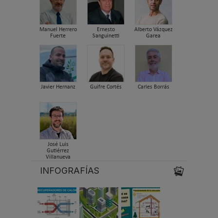
Manuel Herrero
Ernesto
Alberto Vázquez
Fuerte
Sanguinetti
Garea
Javier Hernanz
Guifre Cortés
Carles Borrás
José Luis
Gutiérrez
Villanueva
INFOGRAFÍAS