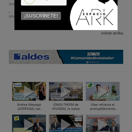
invisible
Zennio CX50: nueva pantalla táctil KNX de 5" para el control
¡SUSCRÍBETE!
inteligente de estancias
volver arriba
Andrea Mayorga
IONIQ-THERM de
Siber refuerza el
(SOPREMA) nos
HYUNDAI, la nueva
acompañamiento
presenta Skywater®, la
aerotermia capaz de
técnico en obra y el
cubierta azul-verde
funcionar hasta en un
soporte al instalador
98% con energía solar
con Global Services