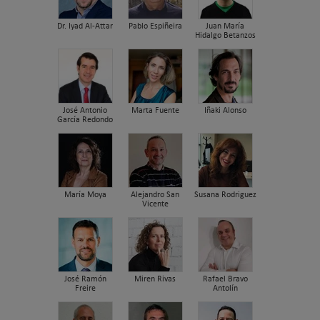
Dr. Iyad Al-Attar
Pablo Espiñeira
Juan María
Hidalgo Betanzos
José Antonio
Marta Fuente
Iñaki Alonso
García Redondo
María Moya
Alejandro San
Susana Rodriguez
Vicente
José Ramón
Miren Rivas
Rafael Bravo
Freire
Antolín