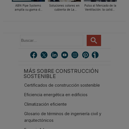
ABN Pipe Systems
Soluciones solares en
Pulso al Mercado de la
amplía su gama de
cubierta de La
Ventilación: la calidad
soluciones preaisladas
Escandella - Nuevo
del aire deja de ser
con el nuevo sistema
Sistema ERI, Easy Roof
invisible
ABN WATER INSU-PE
Integration
B
u
s
c
a
r
MÁS SOBRE CONSTRUCCIÓN
.
SOSTENIBLE
.
.
Certificados de construcción sostenible
Eficiencia energética en edificios
Climatización eficiente
Glosario de términos de ingeniería civil y
arquitectónicos