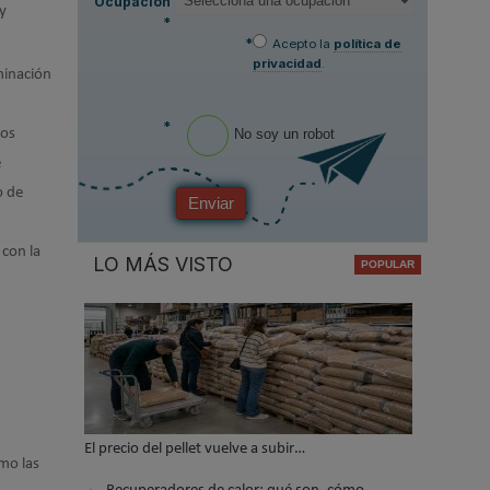
Ocupación
 y
*
*
Acepto la
política de
privacidad
.
uminación
*
los
No soy un robot
e
o de
Enviar
 con la
LO MÁS VISTO
El precio del pellet vuelve a subir…
omo las