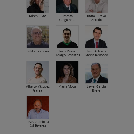
Miren Rivas
Ernesto
Rafael Bravo
Sanguinetti
Antolín
Pablo Espiñeira
Juan María
José Antonio
Hidalgo Betanzos
García Redondo
Alberto Vázquez
María Moya
Javier García
Garea
Breva
José Antonio La
Cal Herrera