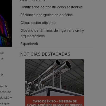
.
Certificados de construcción sostenible
Eficiencia energética en edificios
Climatización eficiente
Glosario de términos de ingeniería civil y
arquitectónicos
EspacioArk
nte
NOTICIAS DESTACADAS
 a
 la
uso la
hecho de
gía LED y
dor que