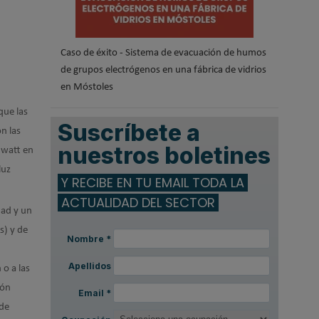
Caso de éxito - Sistema de evacuación de humos
de grupos electrógenos en una fábrica de vidrios
en Móstoles
que las
Suscríbete a
n las
nuestros boletines
 watt en
luz
Y RECIBE EN TU EMAIL TODA LA
ACTUALIDAD DEL SECTOR
dad y un
s) y de
Nombre
*
Apellidos
 o a las
ión
Email
*
 de