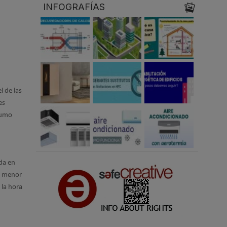
INFOGRAFÍAS
l de las
es
sumo
da en
 o menor
 la hora