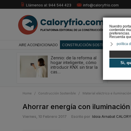
Llámenos al: 944 544 423
info@caloryfrio.com
Nuestro porta
contenido mul
preferencias.
Recuerda que 
política 
AIRE ACONDICIONADO
CONSTRUCCIÓN SOSTENIBLE
ENERGÍ
Zennio: de la reforma al
hogar inteligente, cómo
Si, q
introducir KNX sin tirar la
cas…
Home
/
Construcción Sostenible
/
Material eléctrico e iluminació
Ahorrar energía con iluminación 
Viernes, 10 Febrero 2017
Escrito por
Idoia Arnabat CALOR