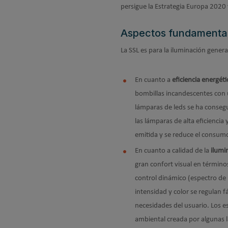
persigue la Estrategia Europa 2020 y
Aspectos fundamental
La SSL es para la iluminación gener
En cuanto a
eficiencia energéti
bombillas incandescentes con u
lámparas de leds se ha conseg
las lámparas de alta eficiencia
emitida y se reduce el consum
En cuanto a calidad de la
ilumi
gran confort visual en término
control dinámico (espectro de 
intensidad y color se regulan fá
necesidades del usuario. Los e
ambiental creada por algunas l