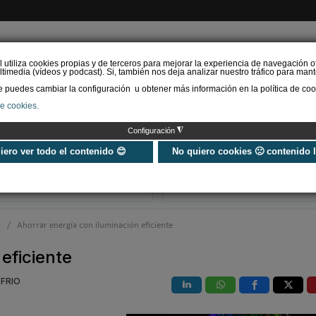
l utiliza cookies propias y de terceros para mejorar la experiencia de navegación o
timedia (vídeos y podcast). Si, también nos deja analizar nuestro tráfico para mant
puedes cambiar la configuración u obtener más información en la política de coo
de cookies.
AS RENOVABLES
CALEFACCIÓN
REFRIGERACIÓN
EFICIENCIA ENERGÉTI
◮
Configuración
Siber refuerza su
SOPREMA impul
propuesta de valor con
cubierta azul c
uiero ver todo el contenido 😊
No quiero cookies 🙁 contenido 
Global Services, un
sistema Skywat
nuevo estándar en s…
Sopranature® 
n
/
Ahorrar energía con iluminación eficiente
eficiente
YFRIO