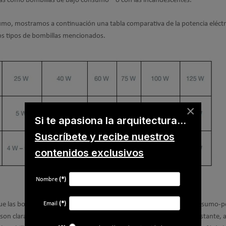
as como bombillas de bajo consumo – o con las incandescentes.
umo, mostramos a continuación una tabla comparativa de la potencia eléctr
los tipos de bombillas mencionados.
×
Si te apasiona la arquitectura...
Suscríbete y recibe nuestros
contenidos exclusivos
Nombre
(*)
Email
(*)
ue las bombillas LED son las más eficientes en la relación directa consumo-p
 son claramente las menos eficientes en este mismo sentido. No obstante, 