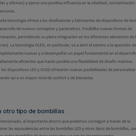
as y oficinas) y ejerce una positiva influencia en la vitalidad, concentración
personas.
 esta tecnología ofrece a los diseñadores y fabricantes de dispositivos de il
l desarrollo de nuevos conceptos y parámetros. Posibilita nuevas formas de
uminación, permitiendo su plena integración en los diferentes elementos de 
nas). La tecnología OLED, en particular, va a abrir el camino a la aparición d
ompletamente nuevas y a desempeñar un papel fundamental en el desarroll
ltamente eficientes que harán posible una flexibilidad de diseño máxima.
os dispositivos LED y OLED ofrecerán nuevas posibilidades de personalizar
endo así a un mayor nivel de confort y de bienestar.
 otro tipo de bombillas
encionado, el importante ahorro que podemos conseguir a través de la
cer las equivalencias entre las bombillas LED y otros tipos de bombillas, c