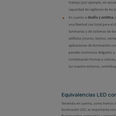
trabajo (por ejemplo, en escuel
capacidad de vigilancia de las 
En cuanto a
diseño y estética
;
una libertad casi total para e
luminarias y de sistemas de il
edificios (muros, techos, venta
aplicaciones de iluminación c
paneles luminosos delgados y a
Combinando formas y colores, l
luz nuestro entorno, contribuy
Equivalencias LED con
Teniendo en cuenta, como hemos m
iluminación LED, es importante cono