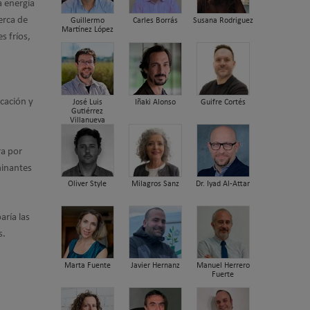
a energía
erca de
Guillermo
Carles Borrás
Susana Rodriguez
Martínez López
s fríos,
cación y
José Luis
Iñaki Alonso
Guifre Cortés
Gutiérrez
Villanueva
ra por
minantes
Oliver Style
Milagros Sanz
Dr. Iyad Al-Attar
aría las
s.
Marta Fuente
Javier Hernanz
Manuel Herrero
Fuerte