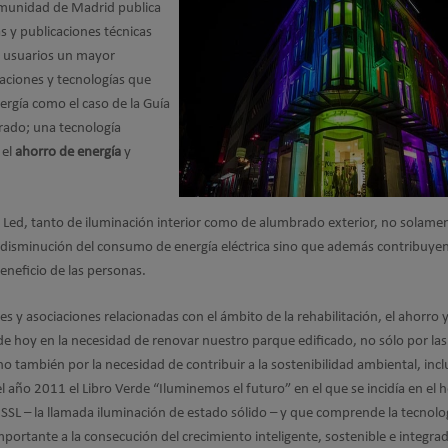
omunidad de Madrid publica
s y publicaciones técnicas
s y usuarios un mayor
aciones y tecnologías que
ergía como el caso de la Guía
rado; una tecnología
 el
ahorro de energía
y
 Led, tanto de iluminación interior como de alumbrado exterior, no solame
a disminución del consumo de energía eléctrica sino que además contribuyen
beneficio de las personas.
s y asociaciones relacionadas con el ámbito de la rehabilitación, el ahorro y
a de hoy en la necesidad de renovar nuestro parque edificado, no sólo por las
o también por la necesidad de contribuir a la sostenibilidad ambiental, incl
 año 2011 el Libro Verde “Iluminemos el futuro” en el que se incidía en el 
la SSL – la llamada iluminación de estado sólido – y que comprende la tecnolo
portante a la consecución del crecimiento inteligente, sostenible e integra