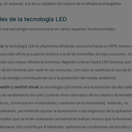
, en especial, a la de su objetivo de mejora de la eficiencia energética.
es de la tecnología LED
al una tecnología revolucionaria en varios aspectos fundamentales:
ca
; la tecnología LED es altamente eficiente; consume hasta un 80% menos 
na vida útil muy superior incluso a la de las bombillas de bajo consumo. Co
uido una mayor eficiencia lumínica, llegando a tener hasta 150 lúmenes por
 y de 80 lúmenes por watt en las comunes. Con esto se optimiza el uso de la 
o de energía contribuyendo así a la protección del medio ambiente.
nación y confort visual
: la tecnología LED ofrece una iluminación de alta cali
s de rendimiento de color (colores vivos saturados de los objetos iluminado
la luz, conmutación instantánea y variación de la intensidad). Además, su
cilmente, permitiendo ajustar la iluminación a las exigencias de la aplicación
studios que se están realizando actualmente indican incluso que la iluminac
ámparas LED contribuye al bienestar, optimiza las condiciones de estudio y