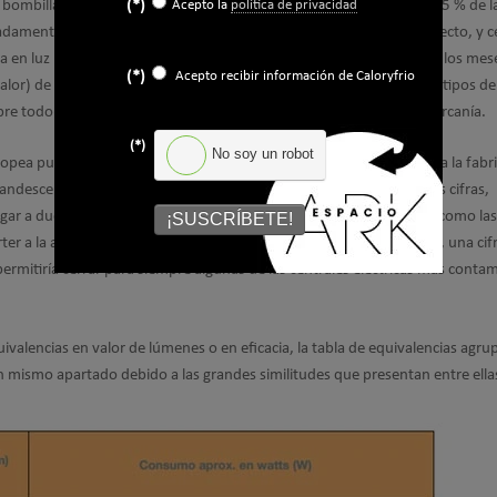
 bombillas incandescentes convierten en luz aproximadamente el 15 % de l
(*)
Acepto la
política de privacidad
amente el resto de la energía consumida (el 25 % de un modo directo, y c
n luz ultravioleta e infrarroja), con lo cual, en invierno o durante los mese
(*)
Acepto recibir información de Caloryfrio
+ calor) de las bombillas incandescentes supera con creces la de otros tipos de
re todo cuando se usan en espacios reducidos y en lámparas de cercanía.
(*)
No soy un robot
uropea puso fecha de caducidad el pasado 1 de septiembre de 2016 a la fabri
candescentes, terminando con casi 140 años de historia. Y es que las cifras,
gar a dudas: sustituyendo las bombillas incandescentes por otras, como las
¡SUSCRÍBETE!
rter a la atmósfera cerca de 20 millones de toneladas de CO2 al año, una cif
rmitiría cerrar para siempre algunas de las centrales eléctricas más conta
quivalencias en valor de lúmenes o en eficacia, la tabla de equivalencias agrup
n mismo apartado debido a las grandes similitudes que presentan entre ella