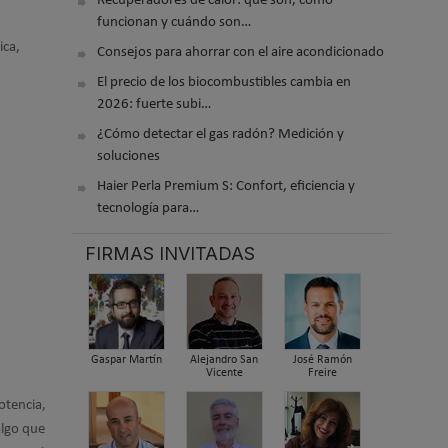
Recuperadores de calor: qué son, cómo
funcionan y cuándo son…
ica,
Consejos para ahorrar con el aire acondicionado
El precio de los biocombustibles cambia en
2026: fuerte subi…
¿Cómo detectar el gas radón? Medición y
soluciones
Haier Perla Premium S: Confort, eficiencia y
tecnología para…
FIRMAS INVITADAS
Gaspar Martín
Alejandro San
José Ramón
Vicente
Freire
otencia,
algo que