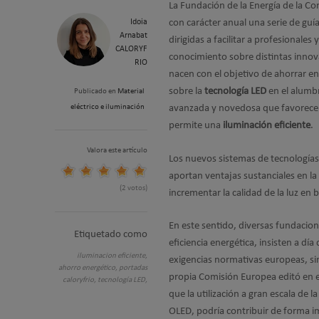
La Fundación de la Energía de la C
Idoia
con carácter anual una serie de guía
Arnabat
dirigidas a facilitar a profesionale
CALORYF
conocimiento sobre distintas innov
RIO
nacen con el objetivo de ahorrar en
sobre la
tecnología LED
en el alumb
Publicado en
Material
eléctrico e iluminación
avanzada y novedosa que favorece
permite una
iluminación eficiente
.
Valora este artículo
Los nuevos sistemas de tecnologías
aportan ventajas sustanciales en l
(2 votos)
incrementar la calidad de la luz en 
En este sentido, diversas fundacione
Etiquetado como
eficiencia energética, insisten a dí
iluminacion eficiente,
exigencias normativas europeas, sin
ahorro energético,
portadas
propia Comisión Europea editó en el
caloryfrio,
tecnología LED,
que la utilización a gran escala de 
OLED, podría contribuir de forma im