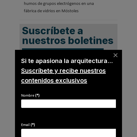
humos de grupos electrógenos en una
fábrica de vidrios en Móstoles
Suscríbete a
nuestros boletines
Y RECIBE EN TU EMAIL TODA LA
×
ACTUALIDAD DEL SECTOR
Si te apasiona la arquitectura...
Suscríbete y recibe nuestros
Nombre
*
contenidos exclusivos
Apellidos
Nombre
(*)
Email
*
Ocupación
*
*
Email
(*)
Acepto la
política de privacidad
.