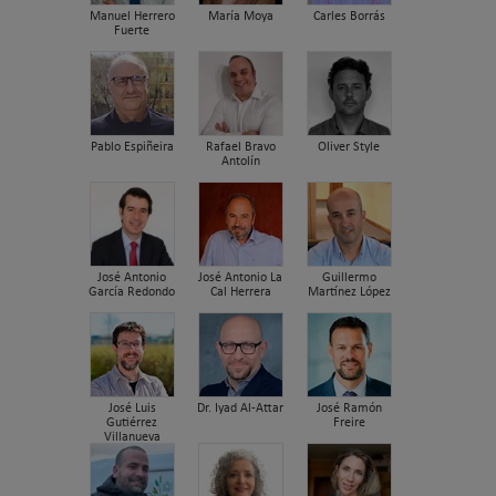
Manuel Herrero
María Moya
Carles Borrás
Fuerte
Pablo Espiñeira
Rafael Bravo
Oliver Style
Antolín
José Antonio
José Antonio La
Guillermo
García Redondo
Cal Herrera
Martínez López
José Luis
Dr. Iyad Al-Attar
José Ramón
Gutiérrez
Freire
Villanueva