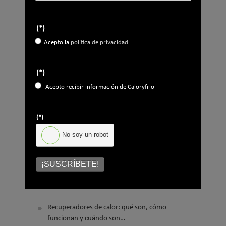
*
(*)
No soy un robot
Acepto la
política de privacidad
Enviar
(*)
Acepto recibir información de Caloryfrio
LO MÁS VISTO
(*)
No soy un robot
¡SUSCRÍBETE!
El precio del pellet vuelve a subir…
Recuperadores de calor: qué son, cómo
funcionan y cuándo son…