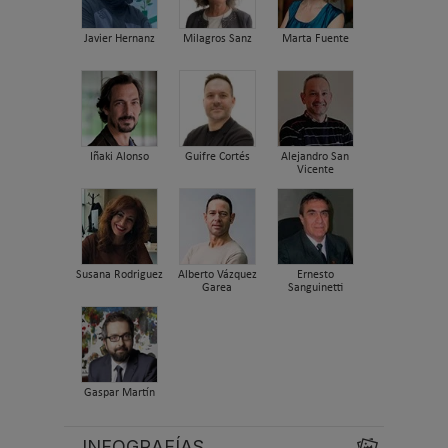
Javier Hernanz
Milagros Sanz
Marta Fuente
Iñaki Alonso
Guifre Cortés
Alejandro San
Vicente
Susana Rodriguez
Alberto Vázquez
Ernesto
Garea
Sanguinetti
Gaspar Martín
INFOGRAFÍAS