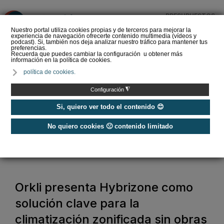
PRESUPUESTOS
❌
Nuestro portal utiliza cookies propias y de terceros para mejorar la
experiencia de navegación ofrecerte contenido multimedia (vídeos y
podcast). Si, también nos deja analizar nuestro tráfico para mantener tus
preferencias.
Recuerda que puedes cambiar la configuración u obtener más
información en la política de cookies.
Panel sándwich para la
política de cookies.
construcción de edificios
◮
Configuración
Si, quiero ver todo el contenido 😊
No quiero cookies 🙁 contenido limitado
Home
/
Construcción Sostenible
/
Rehabilitación de Edificios
/
Orkli presenta Hybrizone como solución clave para la climatización
zonificada sin obras en AÚNA
Orkli presenta Hybrizone como
solución clave para la
climatización zonificada sin obras