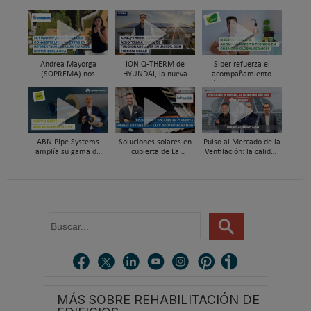
Andrea Mayorga
IONIQ-THERM de
Siber refuerza el
(SOPREMA) nos
HYUNDAI, la nueva
acompañamiento
presenta Skywater®, la
aerotermia capaz de
técnico en obra y el
cubierta azul-verde
funcionar hasta en un
soporte al instalador
98% con energía solar
con Global Services
ABN Pipe Systems
Soluciones solares en
Pulso al Mercado de la
amplía su gama de
cubierta de La
Ventilación: la calidad
soluciones preaisladas
Escandella - Nuevo
del aire deja de ser
con el nuevo sistema
Sistema ERI, Easy Roof
invisible
ABN WATER INSU-PE
Integration
B
u
s
c
a
r
MÁS SOBRE REHABILITACIÓN DE
.