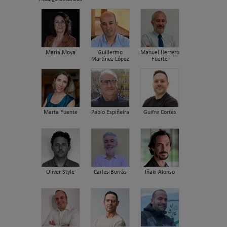
María Moya
Guillermo
Manuel Herrero
Martínez López
Fuerte
Marta Fuente
Pablo Espiñeira
Guifre Cortés
Oliver Style
Carles Borrás
Iñaki Alonso