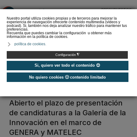
PRESUPUESTOS
❌
Nuestro portal utiliza cookies propias y de terceros para mejorar la
experiencia de navegación ofrecerte contenido multimedia (vídeos y
podcast). Si, también nos deja analizar nuestro tráfico para mantener tus
preferencias.
Recuerda que puedes cambiar la configuración u obtener más
información en la política de cookies.
REBUILD celebra su
política de cookies.
décimo aniversario en
2027 renovando su
◮
Configuración
apuesta por la constr…
Si, quiero ver todo el contenido 😊
No quiero cookies 🙁 contenido limitado
Home
/
Ferias
/
Ferias
Ferias
Abierto el plazo de presentación
de candidaturas a la Galería de la
Innovación en el marco de
GENERA y MATELEC