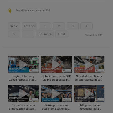
Suscribirse a este canal RSS
Inicio
Anterior
1
2
3
4
5
…
Siguiente
Final
Página 3 de 104
Keyter, Intarcon y
Isotubi muestra en C&R
Novedades en bomba
Genaq, especialistas en
Madrid su apuesta por
de calor aerotérmicas y
soluciones HVAC&R de
los sistemas de
geotérmicas NIBE en
alta eficiencia en Feria
prensado en acero
Feria C&R 2025
C&R 2025
inoxidable
La nueva era de la
Daikin presenta su
HMS presenta las
climatización sostenible
ecosistema tecnológico
novedades para
Panasonic en Feria C&R
en Feria C&R 2025
integración de aire