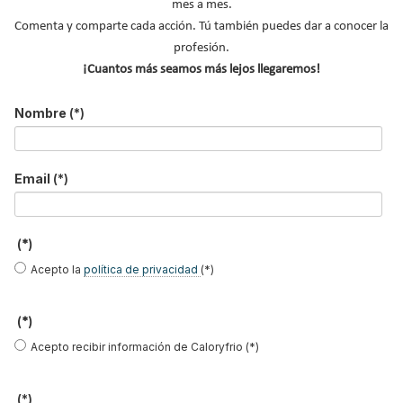
mes a mes.
c
Comenta y comparte cada acción. Tú también puedes dar a conocer la
a
profesión.
r
MÁS FERIAS Y CONGRESOS
.
¡Cuantos más seamos más lejos llegaremos!
.
Casa Decor
.
Nombre
(*)
Agenda de eventos
Climatización y Refrigeración
Email
(*)
Genera
Expobiomasa
REBUILD
(*)
Acepto la
política de privacidad
(*)
Congreso Tecnofrío
NOTICIAS DESTACADAS
(*)
Acepto recibir información de Caloryfrio (*)
(*)