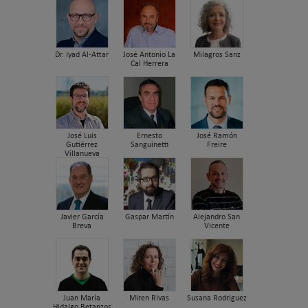
Dr. Iyad Al-Attar
José Antonio La
Milagros Sanz
Cal Herrera
José Luis
Ernesto
José Ramón
Gutiérrez
Sanguinetti
Freire
Villanueva
Javier García
Gaspar Martín
Alejandro San
Breva
Vicente
Juan María
Miren Rivas
Susana Rodriguez
Hidalgo Betanzos